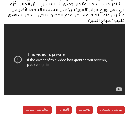
الشاعر حسن سعد، وألحان وجدي شيا. يشار إلى أنّ الحلاني كُرِّم
في حفل توزيع جوائز "الموركس" على مسيرته الناجحة لأكثر من
عشرين عاماً، لكنه اعتذر عن عدم الحضور بداعي السفر.
شاهدي
كليب "صباح الخير":
عاصي الحلاني
يوتيوب
العراق
مشاهير العرب