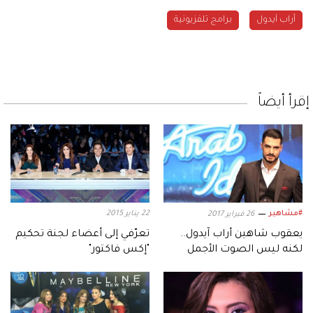
أراب آيدول
برامج تلفزيونية
إقرأ أيضاً
#مشاهير
22 يناير 2015
26 فبراير 2017
يعقوب شاهين أراب آيدول..
تعرّفي إلى أعضاء لجنة تحكيم
لكنه ليس الصوت الأجمل
"إكس فاكتور"