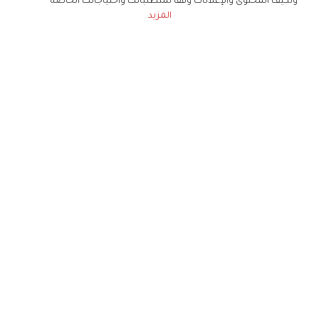
ونكيف المحتوى والإعلانات وفقا لمتطلباتك واحتياجاتك الخاصة
المزيد
حملوا تطبيق
زهرة الخليج
الاشتراك للحصول على ملخص أسبوعي على بريدك
الإلكتروني
لن تتم مشاركة بياناتكم الشخصية مع أي طرف ثالث