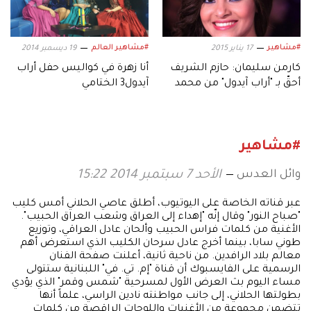
#مشاهير
#مشاهير العالم
17 يناير 2015
19 ديسمبر 2014
كارمن سليمان: حازم الشريف
أنا زهرة في كواليس حفل أراب
أحقّ بـ "أراب آيدول" من محمد
آيدول3 الختامي
رشاد
#مشاهير
وائل العدس
الأحد 7 سبتمبر 2014 15:22
عبر قناته الخاصة على اليوتيوب، أطلق عاصي الحلاني أمس كليب
"صباح النور" وقال إنّه "إهداء إلى العراق وشعب العراق الحبيب".
الأغنية من كلمات فراس الحبيب وألحان عادل العراقي، وتوزيع
طوني سابا، بينما أخرج عادل سرحان الكليب الذي استعرض أهم
معالم بلاد الرافدين. من ناحية ثانية، أعلنت صفحة الفنان
الرسمية على الفايسبوك أن قناة "إم. تي. في" اللبنانية ستتولى
مساء اليوم بث العرض الأول لمسرحية "شمس وقمر" الذي يؤدي
بطولتها الحلاني، إلى جانب مواطنته نادين الراسي، علماً أنها
تتضمن مجموعة من الأغنيات واللوحات الراقصة من كلمات