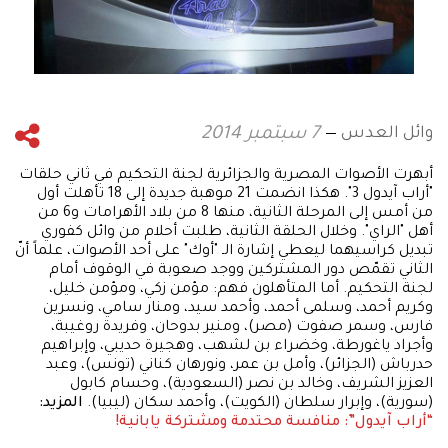
وائل العدس
7 سبتمبر 2014
أبهرت الأصوات المصرية والجزائرية لجنة التحكيم في ثاني حلقات
"أراب آيدول 3". هكذا انضمت 21 موهبة جديدة إلى 18 تأهلت أول
من أمس إلى المرحلة الثانية، منها 8 من بلاد الأهرامات و6 من
أهل "الراي". وخلال الحلقة الثانية، طلبت أحلام من وائل كفوري
تبديل كراسيهما ليعطي إشارة الـ "أوك" على أحد الأصوات، علماً أنّ
الثاني تقمّص دور المشتركين ووجد صعوبة في الوقوف أمام
لجنة التحكيم. أما المتأهلون فهم: مؤمن زكي، ومؤمن خليل،
وكريم أحمد، وسلمى أحمد، وأحمد سيد، ومنار سامي، ونسرين
فارس، وسمر صفوت (مصر)، ومنير بدوحان، وفريدة روغيبة،
وأجراد ياغورطة، وخضراء بن لشهب، وهجيرة حديبي، وإبراهيم
حدرباش (الجزائر)، وأمل بن عمر، ونورهان كناني (تونس)، وعبد
العزيز الشريف، وخالد بن نصر (السعودية)، وحسام كابول
(سورية)، وإبرار سلطان (الكويت)، وأحمد سكان (ليبيا).
المزيد:
“أراب آيدول”: منافسة محتدمة ومشتركة يابانية!