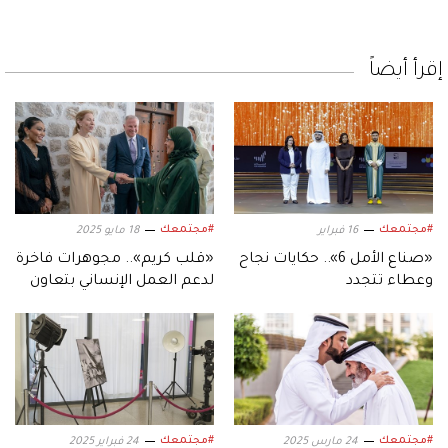
إقرأ أيضاً
#مجتمعك
#مجتمعك
16 فبراير
18 مايو 2025
«صناع الأمل 6».. حكايات نجاح
«قلب كريم».. مجوهرات فاخرة
وعطاء تتجدد
لدعم العمل الإنساني بتعاون
عالمي بين الشارقة ولندن
#مجتمعك
#مجتمعك
24 مارس 2025
24 فبراير 2025