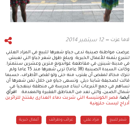
لاما عزت
12 سبتمبر 2014
عرضت مواطنة صينية تدعى جياو شعرها للبيع في المزاد العلني
لتتبرع بثمنه للأعمال الخيرية. ويبلغ طول شعر جياو التي تعيش
في مدينة شينزن في مقاطعة غواندونغ مترين وعشرين سنتمترا.
وكانت السيدة الصينية (38 عاما) تربي شعرها منذ 15 عاما ولم
تترك مجالا لمقص أن يقترب منه حتى ولو لقص الأطراف، حسبما
قالت لصحيفة شاينا ديلي. وتسعى جياو من خلال ثمن شعرها أن
تساهم في جمع التبرعات لبناء مدرسة في منطقة نينغجيا في
شمال الصين، والتي تعد من المناطق الفقيرة والمعدمة.
اقرأي
أيضا:
قصر الكونتيسة التي شربت دماء العذارى يفتتح للزائرين
أدراج ليست حلزونية
شعر للبيع
مزاد علني
غرائب وطرائف
أعمال خيرية