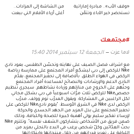
«وقف الأب».. مبادرة إماراتية
من الشاشة إلى المزادات..
تستحضر خير الآباء وتثمّن
أغلى أزياء الأفلام التي بيعت
عطاءهم
عبر التاريخ!
#مجتمعك
لاما عزت
الجمعة 12 سبتمبر 2014 15:40
مع اشراف فصل الصيف على نهايته وتحسّن الطقس، يعود نادي
Nike للركض إلى دبي ليشجّع أفراد المجتمع على ممارسة رياضة
الركض في الهواء الطلق. بالاضافة إلى تحفيز المجتمع، يقدّم
النادي الدعم والإرشادات والنصائح لمساعدة أفراد المجتمع
وحثّهم على الخروج من منازلهم وزيادة نشاطهم. سيجري تنظيم
حصصNike للركض ثلاث مرّات اسبوعياً في دبي بشكل مجاني
لكل الراغبين في المشاركة. ويقول المدرّب توم وولف، مدرّب
الركض لدى Nike في الشرق الأوسط: "يقوم ناديNike للركض على
تحفيز المجتمع على بذل المزيد من الجهد الجسدي والحركة
لإرساء تفكير سليم يولي أهمية كبيرة للصحة واللياقة، وذلك
ضمن فريق من الأشخاص يتشاركون الشغف نفسه". وتلتزم Nike
بحثّ العدّائين وكلّ شخص يرغب في البدء بالتحلي بمزيد من
اللياقة على تعزيز قدراتهم من خلال منتجاتها وابتكاراتها