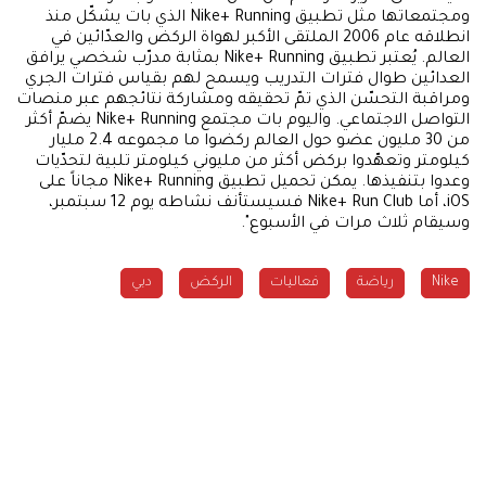
ومجتمعاتها مثل تطبيق Nike+ Running الذي بات يشكّل منذ
انطلاقه عام 2006 الملتقى الأكبر لهواة الركض والعدّائين في
العالم. يُعتبر تطبيق Nike+ Running بمثابة مدرّب شخصي يرافق
العدائين طوال فترات التدريب ويسمح لهم بقياس فترات الجري
ومراقبة التحسّن الذي تمّ تحقيقه ومشاركة نتائجهم عبر منصات
التواصل الاجتماعي. واليوم بات مجتمع Nike+ Running يضمّ أكثر
من 30 مليون عضو حول العالم ركضوا ما مجموعه 2.4 مليار
كيلومتر وتعهّدوا بركض أكثر من مليوني كيلومتر تلبية لتحدّيات
وعدوا بتنفيذها. يمكن تحميل تطبيق Nike+ Running مجاناً على
iOS، أما Nike+ Run Club فسيستأنف نشاطه يوم 12 سبتمبر،
وسيقام ثلاث مرات في الأسبوع".
Nike
رياضة
فعاليات
الركض
دبي