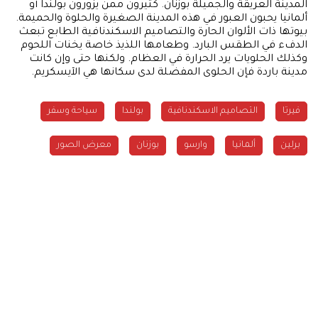
المدينة العريقة والجميلة بوزنان. كثيرون ممن يزورون بولندا أو
ألمانيا يحبون العبور في هذه المدينة الصغيرة والحلوة والحميمة.
بيوتها ذات الألوان الحارة والتصاميم الاسكندنافية الطابع تبعث
الدفء في الطقس البارد. وطعامها اللذيذ خاصة يخنات اللحوم
وكذلك الحلويات يرد الحرارة في العظام. ولكنها حتى وإن كانت
مدينة باردة فإن الحلوى المفضلة لدى سكانها هي الآيسكريم.
فيرتا
التصاميم الاسكندنافية
بولندا
سياحة وسفر
برلين
ألمانيا
وارسو
بوزنان
معرض الصور