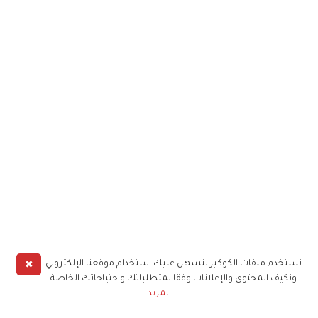
✖
نستخدم ملفات الكوكيز لنسهل عليك استخدام موقعنا الإلكتروني
ونكيف المحتوى والإعلانات وفقا لمتطلباتك واحتياجاتك الخاصة
المزيد