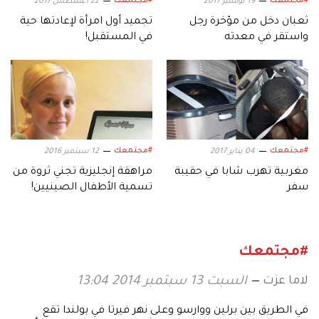
#مجتمعك
#مجتمعك
19 نوفمبر 2017
22 أغسطس 2017
ثعبان دخل من مؤخرة رجل
تجميد أول امرأة لإعادتها حية
واستقر في معدته
في المستقبل!
#مجتمعك
#مجتمعك
04 يناير 2017
12 سبتمبر 2016
مغربية تهرب شابا في حقيبة
مراهقة إنجليزية تجني ثروة من
سفر
تسمية الأطفال الصينيين!
#مجتمعك
لاما عزت
السبت 13 سبتمبر 2014 13:04
في الطريق بين برلين ووارسو وعلى نهر فيرتا في بولندا تقع