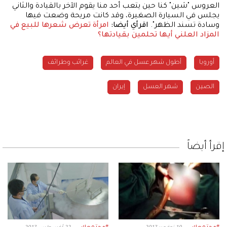
العروس "شين" كنا حين يتعب أحد منا يقوم الآخر بالقيادة والثاني
يجلس في السيارة الصغيرة، وقد كانت مريحة وضعت فيها
وسادة تسند الظهر".
اقرأي أيضا:
امرأة تعرض شعرها للبيع في
المزاد العلني
أيها تحلمين بقيادتها؟
أوروبا
أطول شهر عسل في العالم
غرائب وطرائف
الصين
شهر العسل
إيران
إقرأ أيضاً