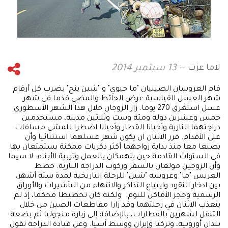
لاما عزت
13 سبتمبر 2014
قام العروسان الصينيان "ما جيوي" و "شين ينج" بضرب كل أرقام
شهر العسل القياسية عرض الحائط والمضي قدما في شهر
عسل استغرق 270 يوما. زار الزوجان خلال هذا الشهر الأسطوري
خمس وعشرين دولة ومئة وست وثلاثين مدينة، مستخدمين
دراجتهما النارية وأحيانا القطار وأحيانا اضطرا للمشي مسافات
على الأقدام. قرر الاثنان ان يكون شهر عسلهما استثنائيا وأن
يصنعا معا منذ بداية زواجهما أكثر ذكريات ممكنة يستمتعان بها
في السنوات القادمة حين ينهمكان بالعمل وتربية الأبناء. لا سيما
وأن الزوجين مولعان بالسفر وركوب الدراجة النارية. خطط
العريس "ما" وعروسه "شين" للرحلة التاريخية لمدة ستة أشهر،
بين ادخار النقود وابتياع التذاكر والانتهاء من التأشيرات والأوراق
الرسمية وحجز الأماكن للنوم. ولكنه كان تخطيطا محكما، إذ لم
يتعذب الاثنان في رحلتهما وقد زارا مقاطعات الصين من خلال
التنقل لشهرين بالقطارات، بالإضافة إلى زيارة منجوليا ثم بضعة
بلدان أوروبية، وتركيا وإيران ووسط آسيا. وعن قيادة الدراجة تقول