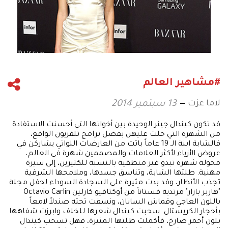
#مشاهير العالم
لاما عزت
13 سبتمبر 2014
قد تكون كيندال جينر الوحيدة بين أخواتها التي أحسنت الاستفادة
من الشهرة التي حلت عليهن بفضل برامج تلفزيون الواقع،
فالشابة ابنة الـ 19 عاماً باتت من العارضات اللواتي يشاركن في
عروض الأزياء لأكثر العلامات والمصممين شهرة في العالم،
محولة شهرة تبدو غير منطقية بالنسبة للكثيرين، إلى سيرة
مهنية. طلتها الشابة، وتناسق جسدها، وملامحها الشرقية
تجذب الأنظار، وقد بدت مثيرة على السجادة السوداء لحفل مجلة
"هاربر بازار" مرتدية فستاناً من أوكتافيو كارلين Octavio Carlin
باللون العاجي وقماش الساتان، ونسقت تحته صندلاً لامعاً
بأحجار الكريستال. سحبت كيندال شعرها للخلف وابرزت شفاهها
بلون أحمر صارخ، فأكملت طلتها المثيرة، فهل تسحب كيندال