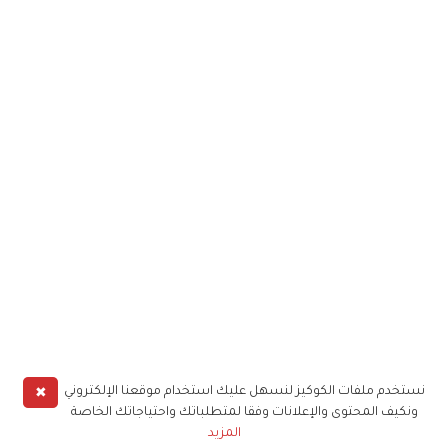
✖
نستخدم ملفات الكوكيز لنسهل عليك استخدام موقعنا الإلكتروني
ونكيف المحتوى والإعلانات وفقا لمتطلباتك واحتياجاتك الخاصة
المزيد