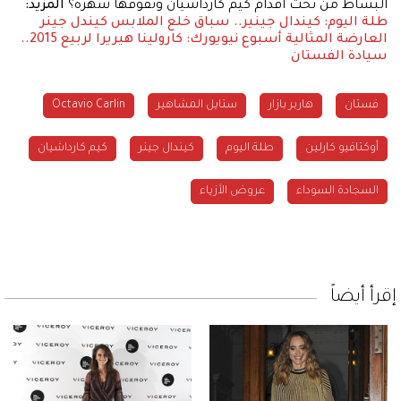
البساط من تحت أقدام كيم كارداشيان وتفوقها شهرة؟
المزيد:
طلة اليوم: كيندال جينير.. سباق خلع الملابس
كيندل جينر
العارضة المثالية
أسبوع نيويورك: كارولينا هيريرا لربيع 2015..
سيادة الفستان
فستان
هاربر بازار
ستايل المشاهير
Octavio Carlin
أوكتافيو كارلين
طلة اليوم
كيندال جينر
كيم كارداشيان
السجادة السوداء
عروض الأزياء
إقرأ أيضاً