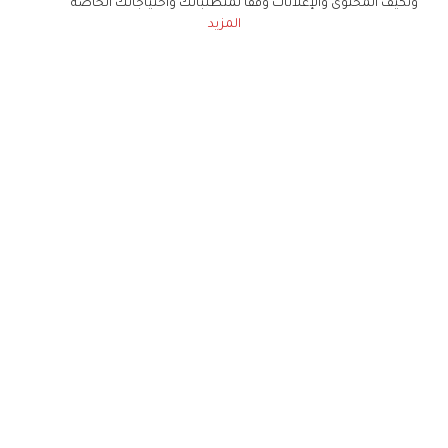
ونكيف المحتوى والإعلانات وفقا لمتطلباتك واحتياجاتك الخاصة
المزيد
حملوا تطبيق
زهرة الخليج
الاشتراك للحصول على ملخص أسبوعي على بريدك
الإلكتروني
لن تتم مشاركة بياناتكم الشخصية مع أي طرف ثالث