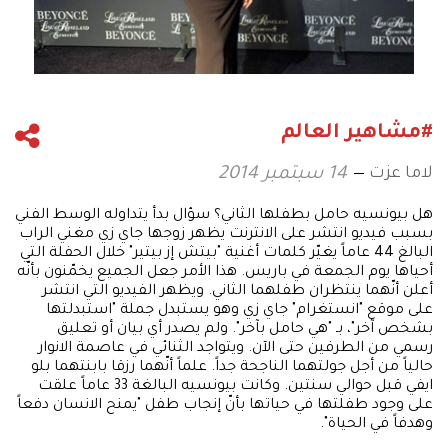
#مشاهير العالم
لاما عزت
14 سبتمبر 2014
هل بيونسيه حامل بطفلها الثاني؟ سؤال بدأ يتداوله الوسط الفني
بسبب فيديو انتشر على الانترنت يظهر زوجها جاي زي مغني الراب
البالغ 44 عاماً يغيّر كلمات أغنية "بيتش إز بيتير" خلال الحفلة التي
أحياها يوم الجمعة في باريس. هذا الأمر جعل الجميع يخمّنون بأنّه
أعلن أنّهما ينتظران طفلهما الثاني. ويظهر الفيديو التي انتشر
على موقع "انستغرام" جاي زي وهو يستبدل جملة "استبدلتها
بشخص آخر"، بـ "هي حامل بآخر". ولم يصدر أي بيان أو تعليق
رسمي من الطرفين حتى الآن. ويتواجد الثنائي في عاصمة الانوار
حالياً من أجل جولتهما الناجحة جداً. علماً أنّهما رزقا بابنتهما بلو
ايفي قبل حوالي سنتين. وكانت بيونسيه البالغة 33 عاماً علقت
على وجود طفلتها في حياتها بأنّ إنجاب طفل "يمنح الانسان دفعاً
وهدفاً في الحياة".