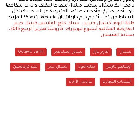
بأحجار الكريستال. سحبت كيندال شعرها للخلف وابرزت شفاهها
بلون أحمر صارخ، فأكملت طلتها المثيرة، فهل تسحب كيندال
البساط من تحت أقدام كيم كارداشيان وتفوقها شهرة؟
المزيد:
طلة اليوم: كيندال جينير.. سباق خلع الملابس
كيندل جينر
العارضة المثالية
أسبوع نيويورك: كارولينا هيريرا لربيع 2015..
سيادة الفستان
فستان
هاربر بازار
ستايل المشاهير
Octavio Carlin
أوكتافيو كارلين
طلة اليوم
كيندال جينر
كيم كارداشيان
السجادة السوداء
عروض الأزياء