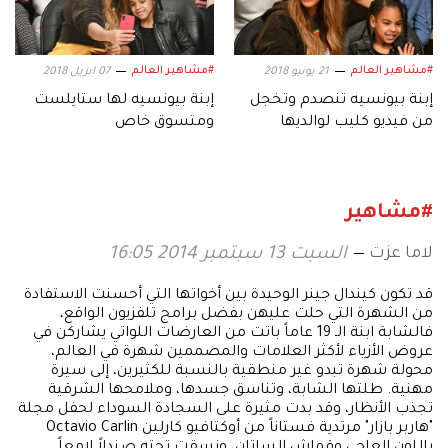
#مشاهير العالم
#مشاهير العالم
21 يونيو 2018
07 ابريل 2018
إبنة بيونسيه تنصدم وتخجل
إبنة بيونسيه لها ستايلست
من فيديو كليب لوالديها
ومتسوق خاص
#مشاهير
لاما عزت
السبت 13 سبتمبر 2014 16:05
قد تكون كيندال جينر الوحيدة بين أخواتها التي أحسنت الاستفادة
من الشهرة التي حلت عليهن بفضل برامج تلفزيون الواقع،
فالشابة ابنة الـ 19 عاماً باتت من العارضات اللواتي يشاركن في
عروض الأزياء لأكثر العلامات والمصممين شهرة في العالم،
محولة شهرة تبدو غير منطقية بالنسبة للكثيرين، إلى سيرة
مهنية. طلتها الشابة، وتناسق جسدها، وملامحها الشرقية
تجذب الأنظار، وقد بدت مثيرة على السجادة السوداء لحفل مجلة
"هاربر بازار" مرتدية فستاناً من أوكتافيو كارلين Octavio Carlin
باللون العاجي وقماش الساتان، ونسقت تحته صندلاً لامعاً