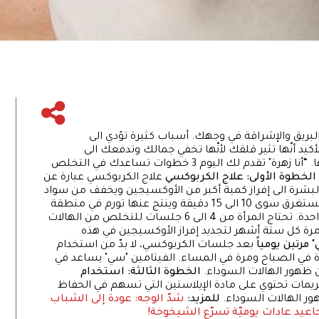
بريق والإشراقة في وجهك. أسباب كثيرة تؤدي الى
لأكيد أنّها تثير قلقك لأنّها تخفي جمالك وتدفعك الى
استخدام المزيد من مستحضرات المكياج لإخفائها. “أنا زهرة" تقدم لك اليوم 3 خطوات تساعدك في التخلص
الخطوة الأولى: علاج الكربوكسي
علاج الكربوكسي عبارة عن
البشرة الى إفراز كمية أكبر من الأوكسيجين ويخفف من سواد
هذه المنطقة. الجلسة الواحدة من هذا العلاج لا تستغرق سوى 10 الى 15 دقيقة وينتج عنها تورم في منطقة
تحت العينين، سرعان ما يختفي بعد مرور ساعة واحدة. تحتاج المرأة من 4 الى 6 جلسات للتخلص من الهالات
 مرة كل ستة أشهر لتجديد إفراز الأوكسيجين في هذه
مرتين يومياً
بعد جلسات الكربوكسي، لا بدّ من استخدام
 في الصباح ومرة في المساء. الفيتامين "سي" يساعد في
 ظهور الهالات السوداء.
الخطوة الثالثة: استخدام
ريمات تحتوي على مادة الإيلاستين التي تسهم في الحفاظ
ر الهالات السوداء.
للمزيد:
شدّ الوجه: عودة إلى الشباب
اعيد
عادات يوميّة تسرّع الشيخوخة!