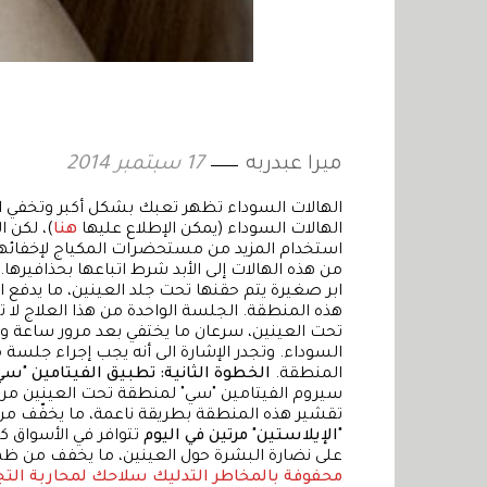
ميرا عبدربه
17 سبتمبر 2014
الهالات السوداء تظهر تعبك بشكل أكبر وتخفي ال
الهالات السوداء (يمكن الإطلاع عليها
هنا
)، لكن ا
من هذه الهالات إلى الأبد شرط اتباعها بحذافيرها.
ابر صغيرة يتم حقنها تحت جلد العينين، ما يدفع 
السوداء. وتجدر الإشارة الى أنه يجب إجراء جلسة
المنطقة.
الخطوة الثانية: تطبيق الفيتامين "سي" 
سيروم الفيتامين "سي" لمنطقة تحت العينين مرة
تقشير هذه المنطقة بطريقة ناعمة، ما يخفّف من
"الإيلاستين" مرتين في اليوم
تتوافر في الأسواق ك
على نضارة البشرة حول العينين، ما يخفف من ظهو
محفوفة بالمخاطر
التدليك سلاحك لمحاربة التج