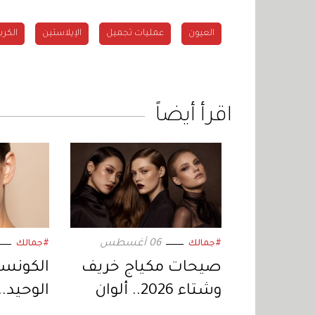
العيون
عمليات تجميل
الإيلاستين
الكر
اقرأ أيضاً
06 أغسطس
#جمالك
#جمالك
صيحات مكياج خريف
الكونسي
وشتاء 2026.. ألوان
الوحيد.
وقوامات تسيطر على
بسيطة ت