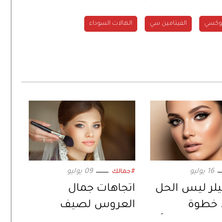
بوكسي
الفيتامين سي
الهالات السوداء
16 يوليو
09 يوليو
#جمالك
لر ليس الحل
اتجاهات جمال
. خطوة
العروس لصيف
منحكِ عيناً
2026.. مظهر مشرق