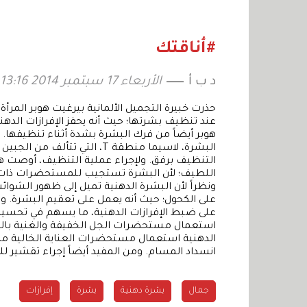
الموسم
أكثر إشر
#أناقتك
د ب أ
الأربعاء 17 سبتمبر 2014 13:16
حذرت خبيرة التجميل الألمانية بيرغيت هوبر المرأ
عند تنظيف بشرتها؛ حيث أنه يحفز الإفرازات الدهني
هوبر أيضاً من فرك البشرة بشدة أثناء تنظيفها. و
البشرة، لاسيما منطقة T، التي 
التنظيف برفق. ولإجراء عملية التنظيف، أوصت ه
اللطيف؛ لأن البشرة تستجيب للمستحضرات ذات التأ
ونظراً لأن البشرة الدهنية تميل إلى ظهور الشوائب
على الكحول؛ حيث أنه يعمل على تعقيم البشرة. 
على ضبط الإفرازات الدهنية، ما يسهم في تحسين 
استعمال مستحضرات الجل الخفيفة والغنية بالمو
الدهنية استعمال مستحضرات العناية الخالية من ز
انسداد المسام. ومن المفيد أيضاً إجراء تقشير لل
جمال
بشرة دهنية
بشرة
إفرازات