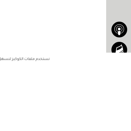
نستخدم ملفات الكوكيز لنسهل ع
الاشتراك للحصول على ملخ
أسبوعي على بريدك الإلكتروني
الرئيسية
مشاهير
أناقتك
لن تتم مشاركة بياناتكم الشخصية مع أ
جمالك