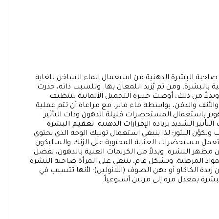
اقاً
بشكل طبيعي
ة صاحبة البشرة الدهنية من استعمال الماء الساخن للغاية
ة بالبشرة، ومن ثم يُزيد اللمعان بها. وللسبب ذاته، حذرت
بدلاً من ذلك، أوصت خبيرة التجميل الألمانية بتنظيف
تتألف من الجبين والأنف والذقن، بواسطة ماء فاتر، مع مراعاة أن تتم عملية
وبر باستعمال المستحضرات قليلة الدهون وذات التأثير
ثير الشديد بزيادة الإفرازات الدهنية.
تعقيم البشرة
 وتكوّن البثور؛ لذا ينبغي استعمال تونيك الوجه الذي يحتوي
وتعمل مستحضرات العناية المحتوية على الزنك والسليكون
مظهر البشرة. وبدلاً من الكريمات الغنية بالدهون، يفضل
اد المرطبة. وبشكل عام، ينبغي على المرأة صاحبة البشرة
بدة الكاكاو أو دهن الصوف (اللانولين)؛ لأنها تتسبب في
بشرة بمعدل مرة إلى مرتين أسبوعياً.