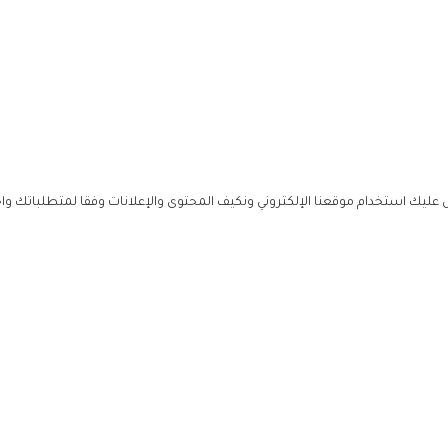
ليك استخدام موقعنا الإلكتروني ونكيف المحتوى والإعلانات وفقا لمتطلباتك وا
حملوا ت
ص
زهرة ال
ي