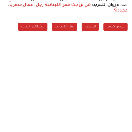
ضد مروان.
للمزيد:
هل تزوّجت قمر اللبنانية رجل أعمال مصرياً..
مجدداً؟
فيديو كليب
الرقص
قمر اللبنانية
مشاهير العرب