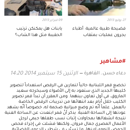
27 يوليو 2013
09 فبراير 2013
فضيحة طبية عالمية: أطباء
يابنات هل يمكنكن ترتيب
يجرون عمليات بمثقاب
الحقيبة مثل هذا الشاب؟
#مشاهير
دعاء حسن ـ القاهرة
الإثنين 15 سبتمبر 2014 14:20
تخضع قمر اللبنانية حالياً لتمارين في الرقص استعداداً لتصوير
كليبها الجديد الذي ستعود به إلى الأضواء وسيخرجه سعيد
الماروق، في أول تعاون بينهما. ومن المقرر أن تبدأ قمر تصوير
الكليب خلال أيام بعد انتهائها من تدريبات الرقص الخاصة
بالعمل. علماً أنّه تم وضع ميزانية ضخمة له، خصوصاً أنّه يشهد
عودتها إلى الساحة الفنية. يذكر أنّ قمر ابتعدت عن الساحة الفنية
نتيجة انشغالها بمحاولات إثبات نسب طفلها جيمي لرجل
الأعمال المصري جمال مروان، ولكنها فشلت في إجراء فحص
الحمض النووي لابنها، ما تسبّب في شطب الدعوى القضائية