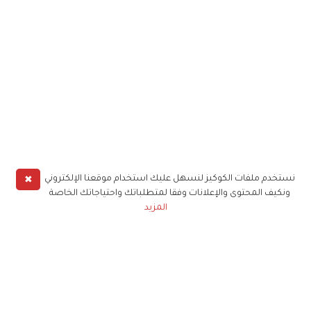
✖
نستخدم ملفات الكوكيز لنسهل عليك استخدام موقعنا الإلكتروني
ونكيف المحتوى والإعلانات وفقا لمتطلباتك واحتياجاتك الخاصة
المزيد
حملوا تطبيق
زهرة الخليج