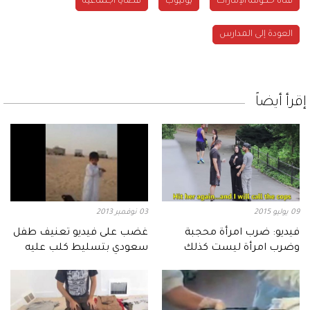
قناة حكومة الإمارات
يوتيوب
قضايا اجتماعية
العودة إلى المدارس
إقرأ أيضاً
09 يوليو 2015
03 نوفمبر 2013
فيديو: ضرب امرأة محجبة
غضب على فيديو تعنيف طفل
وضرب امرأة ليست كذلك
سعودي بتسليط كلب عليه