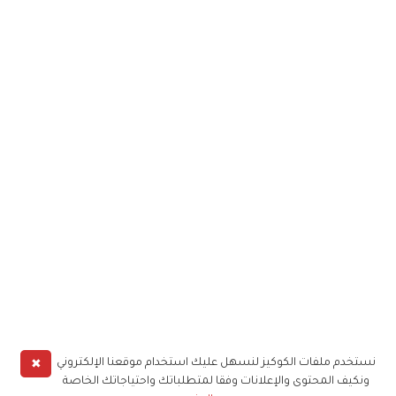
✖
نستخدم ملفات الكوكيز لنسهل عليك استخدام موقعنا الإلكتروني
ونكيف المحتوى والإعلانات وفقا لمتطلباتك واحتياجاتك الخاصة