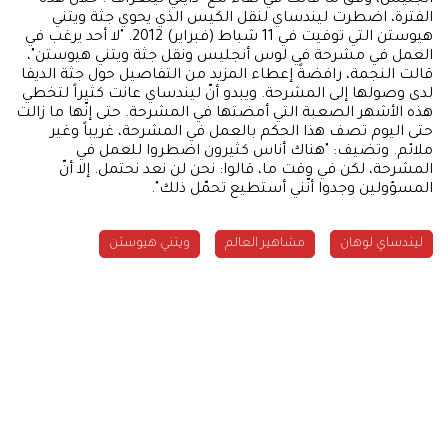
الفترة، اضطرت ليندساي لنقل الكيس الذي يحوي جثة ويتني
هيوستن التي توفيت في 11 شباط (فبراير) 2012. "لا أحد يرغب في
العمل في مشرحة في لوس أنجليس ونقل جثة ويتني هيوستن"،
قالت النجمة، رافضةً إعطاء المزيد من التفاصيل حول جثة الديفا
لدى وصولها إلى المشرحة. ويبدو أنّ ليندساي عانت كثيراً لتخطي
هذه الأشهر الصعبة التي أمضتها في المشرحة. حتى إنّها ما زالت
حتى اليوم تصف هذا الحكم بالعمل في المشرحة، غريباً وغير
ملائم. وتضيف: "هناك أناس كثيرون اضطروا للعمل في
المشرحة، لكن في وقت ما، قالوا: نحن لن نعد نحتمل. إلا أنّ
المسؤولين وجدوا أنّني أستطيع تحمّل ذلك".
ليندساي لوهان
مشاهير العالم
ويتني هيوستن