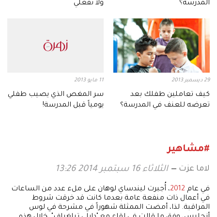
المدرسة؟
ولا تفعلي
29 ديسمبر 2013
11 مايو 2013
كيف تعاملين طفلك بعد
سر المغص الذي يصيب طفلي
تعرضه للعنف في المدرسة؟
يومياً قبل المدرسة!
#مشاهير
لاما عزت
الثلاثاء 16 سبتمبر 2014 13:26
في عام
2012
، أُجبرت ليندساي لوهان على ملء عدد من الساعات
في أعمال ذات منفعة عامة بعدما كانت قد خرقت شروط
المراقبة. لذا، أمضت الممثلة شهوراً في مشرحة في لوس
أنجليس، وفق ما قالت في لقاء مع "دايلي تيلغراف". خلال هذه