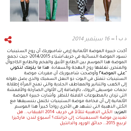
د ب أ
16 سبتمبر 2014
أكدت خبيرة الموضة الألمانية إرمي شامبوريك أن روح الستينيات
تسود الموضة النسائية في خريف/شتاء 2014/2015؛ حيث تجمع
الموضة هذا الموسم بين الطابع الأنيق والفخم والطابع الكاجوال
والمتحرر، تغلفها روح البهجة والسعادة.
هذا ما يلزمك لتكوني
"على الموضة"!
وأوضحت شامبوريك أن مفردات موضة
الستينيات تتمثل في البوت ذو النعل السميك والذي يصل طوله
إلى الكعب والتنانير والمعاطف الجلدية والتي تمنح المرأة إطلالة
نجمات موسيقى الروك، بالإضافة إلى الألوان الصارخة والأقمشة
التي تزدان بالمطبوعات اللافتة للنظر. وأشارت خبيرة الموضة
الألمانية إلى أن فخامة موضة الستينيات تكتمل بتنسيقها مع
الحُلي الذهبية التي تشهد هي الأخرى رواجاً كبيراً هذا الموسم.
المزيد:
الحُلي الذهبية تتلألأ في خريف 2014
القبقاب.. هل
تعيدين موضة السبعينات إلى خزانتك؟
أسبوع لندن: ماركيزا
لربيع 2015.. حدائق الورود والدانتيل