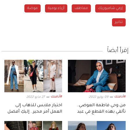
إرمي شامبوريك
معاطف
أزياء يومية
موضة
تنانير
إقرأ أيضاً
#أناقتك
#أناقتك
09 يوليو 2022
27 مايو 2022
من وحي فاطمة العوضي..
اختيار ملابس للذهاب إلى
تألقي بهذه القطع في عيد
العمل أمر محير.. إليكِ أفضل
الأضحى
الأفكار