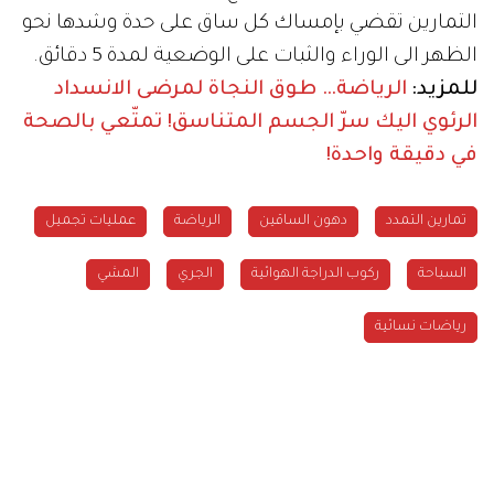
التمارين تقضي بإمساك كل ساق على حدة وشدها نحو
الظهر الى الوراء والثبات على الوضعية لمدة 5 دقائق.
للمزيد:
الرياضة… طوق النجاة لمرضى الانسداد
الرئوي
اليك سرّ الجسم المتناسق!
تمتّعي بالصحة
في دقيقة واحدة!
تمارين التمدد
دهون الساقين
الرياضة
عمليات تجميل
السباحة
ركوب الدراجة الهوائية
الجري
المشي
رياضات نسائية