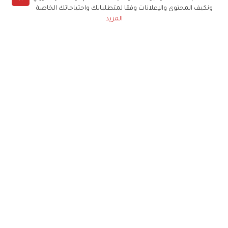
ونكيف المحتوى والإعلانات وفقا لمتطلباتك واحتياجاتك الخاصة
المزيد
حملوا تطبيق
زهرة الخليج
الاشتراك للحصول على ملخص أسبوعي على بريدك
الإلكتروني