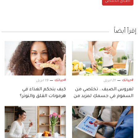
أطباق الحمص
إقرأ أيضاً
#حياتك
#حياتك
21 ابريل
19 ابريل
لعروس الصيف.. تخلصي من
كيف يتحكم الغذاء في
السموم في جسمكِ لمزيد من
هرمونات القلق والتوتر؟
الحيوية