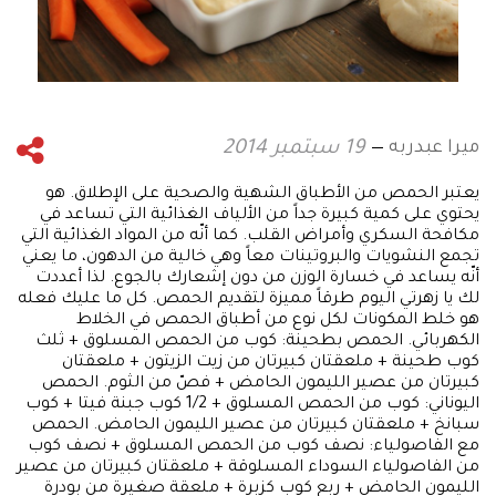
ميرا عبدربه
19 سبتمبر 2014
يعتبر الحمص من الأطباق الشهية والصحية على الإطلاق. هو
يحتوي على كمية كبيرة جداً من الألياف الغذائية التي تساعد في
مكافحة السكري وأمراض القلب. كما أنّه من المواد الغذائية التي
تجمع النشويات والبروتينات معاً وهي خالية من الدهون، ما يعني
أنّه يساعد في خسارة الوزن من دون إشعارك بالجوع. لذا أعددت
لك يا زهرتي اليوم طرقاً مميزة لتقديم الحمص. كل ما عليك فعله
هو خلط المكونات لكل نوع من أطباق الحمص في الخلاط
الكهربائي. الحمص بطحينة: كوب من الحمص المسلوق + ثلث
كوب طحينة + ملعقتان كبيرتان من زيت الزيتون + ملعقتان
كبيرتان من عصير الليمون الحامض + فصّ من الثوم. الحمص
اليوناني: كوب من الحمص المسلوق + 1/2 كوب جبنة فيتا + كوب
سبانخ + ملعقتان كبيرتان من عصير الليمون الحامض. الحمص
مع الفاصولياء: نصف كوب من الحمص المسلوق + نصف كوب
من الفاصولياء السوداء المسلوقة + ملعقتان كبيرتان من عصير
الليمون الحامض + ربع كوب كزبرة + ملعقة صغيرة من بودرة