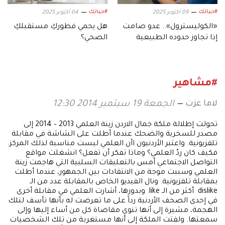
#حياتك
#حياتك
09 أكتوبر 2025
04 أكتوبر 2025
«الكوليسترول».. عدو صامت
هل يحمي فطوركِ مستقبلكِ
إذا تجاوز حدوده الطبيعية
الصحي؟
#مشاهير
لاما عزت
الجمعة 19 سبتمبر 2014 12:30
تحولت إطلالة ملكة جمال الاردن زينة العلمي 2013 – 2014 إلى
مصدر للسخرية والضحك عندما أطلت على الشاشة في مقابلة
تلفزيونية. واعتبر الأردنيون اأن العلمي ليست مناسبة لذلك المركز.
فكيف كان ردّ العلمي؟ وماذا تفكر أن تفعل؟ انشغلت مواقع
التواصل الاجتماعي أمس بالتعليقات السلبية التي هاجمت زينة
العلمي وسببت موجة من الانتقادات بين الجمهور، عندما أطلت
بمقابلة تلفزيونية. ونال الفيديو الخاص بالمقابلة عدد من الـ
dislike أكثر من الـ like. وبدورها، أشارت العلمي في مقابلة أخرى
في إحدى الصحف الأردنية رداً على ما تعرضت له بأنها تأسف لتلك
الهجمة، مشيرة إلى أنها تنوي مقاضاة كل من أساء إليها وإلى
سمعتها. ولفتت الملكة إلى أنها مستغربة من تلك الشخصيات