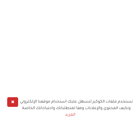
✖
نستخدم ملفات الكوكيز لنسهل عليك استخدام موقعنا الإلكتروني
ونكيف المحتوى والإعلانات وفقا لمتطلباتك واحتياجاتك الخاصة
المزيد