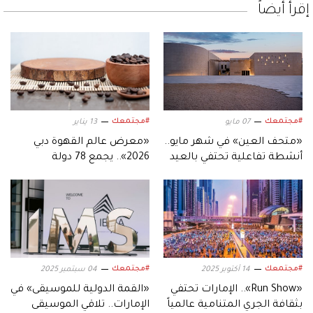
إقرأ أيضاً
#مجتمعك
#مجتمعك
07 مايو
13 يناير
«متحف العين» في شهر مايو..
«معرض عالم القهوة دبي
أنشطة تفاعلية تحتفي بالعيد
2026».. يجمع 78 دولة
والتراث والفرح
#مجتمعك
#مجتمعك
14 أكتوبر 2025
04 سبتمبر 2025
«Run Show».. الإمارات تحتفي
«القمة الدولية للموسيقى» في
بثقافة الجري المتنامية عالمياً
الإمارات.. تلاقي الموسيقى