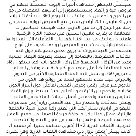
سيتسنّى للجمهور مشاهدة أميرات البوب المفضلة لديهم في
عروض حية ورائعة، وسيستمعون إلى أغانيهم المفضلة في جو
من المرح والحماس. داينو لايف، بلانتيريوم 360، بريد أدفنتشرلاند
حتى 31 مارس 2015 آرابيان سنتر يتيح المعرض لزواره السفر في
رحلة عبر الزمن إلى ما قبل التاريخ، حيث هيمنت الديناصورات
العملاقة ما يقارب ملايين السنين على سطح الكرة الأرضية.
ويُعتبر داينو لايف من بين أكثر الفعاليات التفاعلية التي تعد زوارها
بالمتعة والإثارة، حيث يتيح المعرض لرواده التعرف على أنواع
مختلفة من الديناصورات ما يروي بعض فضولهم حول هذه
الكائنات المنقرضة، بالإضافة إلى سينما بطريقة الأبعاد الثلاثية
وعدد من الأركان الترفيهية مثل ركن الأحفوريات. كما سيكون روّاد
هذه الفعالية أيضاً على موعد مع أكبر قبة سماوية في العالم
بلانتريوم 360، وتشمل هذه القبة السماوية الكثير من النجوم
والأجرام، حيث تقدم للجمهور لمحة عن روائع هذا الكون من
النجوم عبر عرض رقمي وعرض تقديمي تفاعلي حول أسرار الكون
وخباياه، وتجمع بين الترفيه والتعليم، حيث يستطيع زوار القبة
الجلوس ومتابعة واحدة من أجمل الرحلات الفلكية في العالم.
ويمكن للعائلات والصغار خلال عيد الأضحى زيارة أرض مغامرات
الليغو في أرابيان سنتر أيضاً التي تعتبر ركناً مميزاً مليئاً بالمتعة
والإثارة، ويمثل هذا الركن منطقة فريدة للصغار من جميع الأعمار
تعطيهم الفرصة لإظهار براعتهم في فنون البناء والأنشطة
الحرفية. الألعاب النارية 2 - 11 أكتوبر، منطقة جميرا، أم سقيم 1،
"كايت بيتش" يمكن لزوار دبي مشاهدة الألعاب النارية وهي تضيء