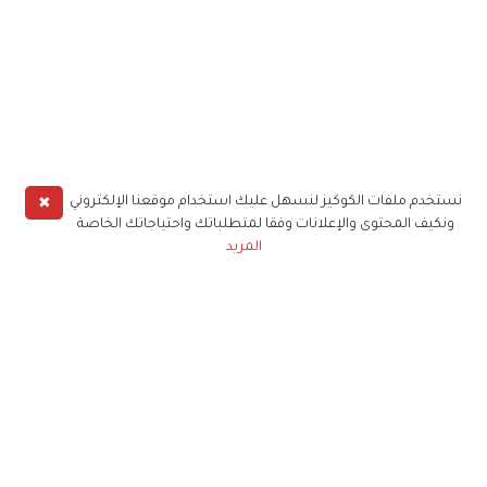
✖
نستخدم ملفات الكوكيز لنسهل عليك استخدام موقعنا الإلكتروني
ونكيف المحتوى والإعلانات وفقا لمتطلباتك واحتياجاتك الخاصة
المزيد
حملوا تطبيق
زهرة الخليج