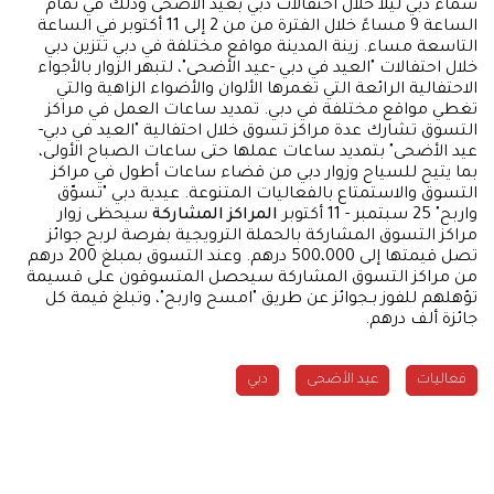
سماء دبي ليلاً خلال احتفالات دبي بعيد الأضحى وذلك في تمام
الساعة 9 مساءً خلال الفترة من من 2 إلى 11 أكتوبر في الساعة
التاسعة مساء. زينة المدينة مواقع مختلفة في دبي تتزين دبي
خلال احتفالات "العيد في دبي -عيد الأضحى"، لتبهر الزوار بالأجواء
الاحتفالية الرائعة التي تغمرها الألوان والأضواء الزاهية والتي
تغطي مواقع مختلفة في دبي. تمديد ساعات العمل في مراكز
التسوق تشارك عدة مراكز تسوق خلال احتفالية "العيد في دبي-
عيد الأضحى" بتمديد ساعات عملها حتى ساعات الصباح الأولى،
بما يتيح للسياح وزوار دبي من قضاء ساعات أطول في مراكز
التسوق والاستمتاع بالفعاليات المتنوعة. عيدية دبي "تسوّق
واربح" 25 سبتمبر - 11 أكتوبر
المراكز المشاركة
سيحظى زوار
مراكز التسوق المشاركة بالحملة الترويجية بفرصة لربح جوائز
تصل قيمتها إلى 500،000 درهم. وعند التسوق بمبلغ 200 درهم
من مراكز التسوق المشاركة سيحصل المتسوقون على قسيمة
تؤهلهم للفوز بـجوائز عن طريق "امسح واربح"، وتبلغ قيمة كل
جائزة ألف درهم.
فعاليات
عيد الأضحى
دبي