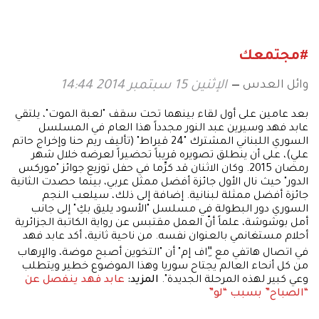
والثقافة والتكنولوجيا
#مجتمعك
وائل العدس
الإثنين 15 سبتمبر 2014 14:44
بعد عامين على أول لقاء بينهما تحت سقف "لعبة الموت"، يلتقي
عابد فهد وسيرين عبد النور مجدداً هذا العام في المسلسل
السوري اللبناني المشترك "24 قيراط" (تأليف ريم حنا وإخراج حاتم
علي)، على أن ينطلق تصويره قريباً تحضيراً لعرضه خلال شهر
رمضان 2015. وكان الاثنان قد كرِّما في حفل توزيع جوائز "موركس
الدور" حيث نال الأول جائزة أفضل ممثل عربي، بينما حصدت الثانية
جائزة أفضل ممثلة لبنانية. إضافة إلى ذلك، سيلعب النجم
السوري دور البطولة في مسلسل "الأسود يليق بكِ" إلى جانب
أمل بوشوشة، علماً أنّ العمل مقتبس عن رواية الكاتبة الجزائرية
أحلام مستغانمي بالعنوان نفسه. من ناحية ثانية، أكد عابد فهد
في اتصال هاتفي مع "ِاف إم" أن "التخوين أصبح موضة، والإرهاب
من كل أنحاء العالم يجتاح سوريا وهذا الموضوع خطير ويتطلب
وعي كبير لهذه المرحلة الجديدة".
المزيد:
عابد فهد ينفصل عن
“الصباح” بسبب “لو”