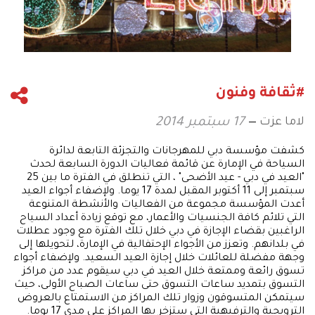
#ثقافة وفنون
لاما عزت
17 سبتمبر 2014
كشفت مؤسسة دبي للمهرجانات والتجزئة التابعة لدائرة
السياحة في الإمارة عن قائمة فعاليات الدورة السابعة لحدث
"العيد في دبي - عيد الأضحى" ، التي تنطلق في الفترة ما بين 25
سبتمبر إلى 11 أكتوبر المقبل لمدة 17 يوما. ولإضفاء أجواء العيد
أعدت المؤسسة مجموعة من الفعاليات والأنشطة المتنوعة
التي تلائم كافة الجنسيات والأعمار، مع توقع زيادة أعداد السياح
الراغبين بقضاء الإجازة في دبي خلال تلك الفترة مع وجود عطلات
في بلدانهم. وتعزز من الأجواء الإحتفالية في الإمارة، لتحويلها إلى
وجهة مفضلة للعائلات خلال إجازة العيد السعيد. ولإضفاء أجواء
تسوق رائعة وممتعة خلال العيد في دبي سيقوم عدد من مراكز
التسوق بتمديد ساعات التسوق حتى ساعات الصباح الأولى، حيث
سيتمكن المتسوقون وزوار تلك المراكز من الاستمتاع بالعروض
الترويجية والترفيهية التي ستزخر بها المراكز على مدى 17 يوما.