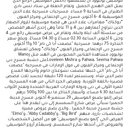
موسيقى بوليوود أن يستمتعوا بالحفل الموسيقى الرائع الذي
يمثل الفن الهندي الجميل. وتقام الحفلة في ستاد تنس نادي
الطيران في الساعة 9 مساء. مسرحيات مسرحية علاء الدين
الموسيقية 4 -6 أكتوبر، مسرح دبي الإجتماعي ومركز الفنون
“دوكتاك” مغامرات علاء الدين هي قصة موسيقية للزوار الصغار
الذين تتراوح أعمارهم بين 4 و 11 عاماً وهي إحدى أشهر القصص
من سلسلة ألف ليلة وليلة، وتقام في عرض موسيقي رائع من 4
وحتى 6 أكتوبر، الساعة 02:30 مساءً و 04:30 مساءً. ويبلغ سعر
التذكرة 75 درهما. مسرحية "عصمت أبا كي نام" 10 و11 أكتوبر،
مسرح دبي الإجتماعي ومركز الفنون “دوكتاك” ويمكن لعشاق
بوليوود مشاهدة الفنانين المحبوبين في الهند مثل Manoj
Pahwa، Seema Pahwa و Loveleen Mishraعلى خشبة مسرح دبي
الإجتماعي ومركز الفنون في مول الإمارات في مسرحية "عصمت
أبا كي نام" التي كتبها عصمت تشوغتاي خانوم وأخرجها المبدع
نصر الدين شاه. وستستمر لمدة 120 دقيقة لتجسد ثلاث قصص
قصيرة باللغة الأوردية. ويعرض الجزء الثاني من هذه المسرحية
للمرة الأولى في دبي ودولة الإمارات العربية المتحدة.وتفتح الأبواب
الساعة 6:30 مساء، وأسعار التذاكر ما بين 100 و500 درهم.
عرض إلمو يصنع الموسيقى 29 سبتمبر-4 أكتوبر، مسرح مدينة
الجميرا سيأتي عرض شارع السمسم إلى دبي ليقدم هنا على
خشبة مسرح مدينة الجميرا ، والذي يضم عروض مميزة
لشخصيات بارزة، منهم: "Big Bird"، و"Abby Cadabby"، و"Elmo".
العرض الحي "إلمو يصنع الموسيقى" هو من أفضل الشخصيات
والعروض التي أنتجها شارع السمسم، وسيقدّم أروع الموسيقى