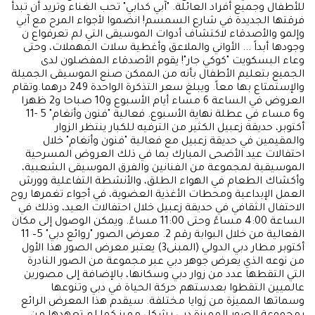
للأطفال وجميع أفراد العائلة. "آبي كدابي" تحب الغناء وتريد أن تبدأ
فرقتها الجديدة في شارع السمسم! انضموا لأجواء المرح مع آبي
وإلمو والأصدقاء لاكتشاف أدوات الموسيقى التي لم تعرفواع ن
وجودها أبداً ... الأواني والملاعق وأغطية سلات المهملات، وحتى
وعاء البسكويت "كوكي جار"! يقوم الأصدقاء المفضلون لدى
الجميع بتعليم الأطفال بأنه من الممكن صنع الموسيقى الجميلة
والإستمتاع بها معاً. ويبلغ سعر التذكرة الواحدة 249 درهما.وتقام
العروض في الساعة 6 مساء أيام الأسبوع و10 صباحا و2 ظهرا
و6 مساء في عطلة نهاية الأسبوع. فعالية "فنون وأنغام" 5 -11
أكتوبر، حديقة زعبيل الكثير من الترفيه للكبار ينتظر الزوار
والمقيمين في حديقة زعبيل مع فعالية "فنون وأنغام" خلال
احتفالات عيد الأضحى المبارك بما في ذلك العروض المسرحية
الموسيقية لمجموعة من الفنانين والفرق الموسيقى الشعبية،
وأكشاك الطعام في الهواء الطلق، والأنشطة التفاعلية وورش
العمل الإبداعية ومحطات الأغذية العضوية، في أجواء تغمرها روح
الاحتفال الثقافي في حديقة زعبيل خلال احتفالات العيد، وذلك في
الساعة 4:00 مساءً وحتى 11:00 مساءً. ويمكن الوصول إلى مكان
الفعالية من خلال البوابة رقم 2. معرض الصور "روائع دبي" 5– 11
أكتوبر مطار دبي الدولي (المبنى3) يعتبر معرض الصور هذا الأول
من نوعه الذي يعرض جوهر دبي عبر مجموعة من الصور النادرة
التي التقطها عدد من زوار دبي وسكانها، بالإضافة إلى مصورين
عالميين التقطوا بعدستهم حركة الحياة في دبي وتنوعها
وسماتها المميزة من زوايا مختلفة. سيقدم هذا المعرض الرائع