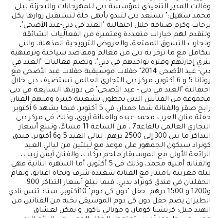
وقالت المدير التنفيذي لمؤسسة دبي للمهرجانات والتجزئة ليلى
محمد سهيل:" تستعد دبي لتبدو بأبهى حلة لتستقبل زوارها بكل
ترحاب وكرم ضيافة خلال احتفالية "العيد في دبي-عيد الأضحى"،
ولتقدم لهم خيارات متعددة ومتميزة من الفعاليات الشائقة
وتجارب التسوق الممتعة، والعروض الترويجية المذهلة، والتي
تتكامل مع ما تزخر به دبي من معالم ومقاصد سياحية وترفيهية
تثري إجازتهم وفترة تواجدهم في دبي". وتضم فعاليات "العيد في
دبي- عيد الأضحى 2014" حفلات موسيقية حفلات عيد الأضحى مع
روتانا 5 و 6 أكتوبر، مركز دبي التجاري العالمي تستضيف دبي خلال
احتفالية "العيد في دبي - عيد الأضحى" في دورتها السابعة في دبي
مجموعة من الفنانين الذين يحظون بشعبية كبيرة ومنهم الفنان
رابح صقر والفنانة شما حمدان في 5 أكتوبر، فيما يشهد 6 أكتوبر
حفلة فنان العرب محمد عبده والفنانة أروى، وذلك في مركز دبي
التجاري العالمي بالقاعة7 ، من الساعة 11 مساءً، وتبلغ أسعار
التذاكر ما بين 300 إلى 2500 درهم. ليالي العيد 5 و6 أكتوبر، فندق
كونراد سيكون الجمهور على موعد مع ليلتين من ليالي العيد
الرائعة الأولى مع الموسيقار ملحم بركات، والفنان أيمن زبيب،
والفنانة أمنية محمد، وذلك في 5 أكتوبر، أما السهرة الثانية فهي
ليلة مغربية بامتياز مع الفنانة سعيدة شرف ونجاة اعتابو، وتقام
الحفلتان في فندق كونراد بدبي، فيما تبلغ أسعار التذاكر 900
و1200 و 1500 درهم. حفل "دون كي دوم" 10أكتوبر، ستاد تنس نادي
الطيران يضم حفل دون كي دوم الموسيقى نخبة من الفنانين من
الهند مثل: كريشنا كومار، و مونالي ثاكور. و يمكن لعشاق