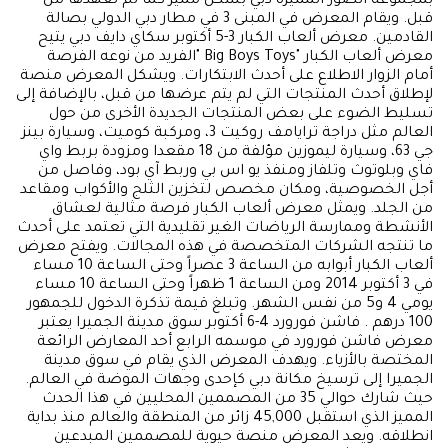
بمجموعة الصور المميزة دبي بشكل مميز كما لم تعهدها من
قبل. ويقام المعرض في المبنى 3 في مطار دبي الدولي بصالة
القادمين. معرض ألعاب الكبار 3-5 أكتوبر سكاي دايف دبي يتيح
معرض ألعاب الكبار "Big Boys Toys "الفريد من نوعه الفرصة
أمام الزوار الاطلاع على أحدث الابتكارات. ويشكل المعرض منصة
لإطلاق أحدث المنتجات التي لم يتم عرضها من قبل، بالإضافة إلى
تسليط الضوء على بعض المنتجات الجديدة الأخرى من حول
العالم مثل دراجة ترايامف روكيت 3، ومركبة كوميت، وسيارة بينز
جي 63، وسيارة ليموزين مؤلفة من 18 مقعدا ومزودة بربط واي
فاي وبلوتوث وتلفاز ومنفذ يو اس بي وربط آي بود، وفاصل من
أجل الخصوصية، ومكان مخصص لتخزين الثلج والأكواب ومقاعد
من الجلد. ويمثل معرض ألعاب الكبار فرصة مثالية لعشاق
الأنشطة وممارسة الرياضات الغير تقليدية التي تعتمد على أحدث
ما تنتجه الشركات المتخصصة في هذه المجالات. ويفتح معرض
ألعاب الكبار أبوابه من الساعة 3 عصراً وحتى الساعة 10 مساء
في 3 أكتوبر 2014 ومن الساعة 1 ظهراً وحتى الساعة 10 مساء
يومي 4 و5 من نفس الشهر. وتبلغ قيمة تذكرة الدخول للجمهور
100 درهم . فاشن فورورد 4-6 أكتوبر سوق مدينة الجميرا يعتبر
معرض فاشن فورورد في موسمه الرابع أحد المعارض الرائعة
المختصة بالأزياء. ويهدف المعرض الذي يقام في سوق مدينة
الجميرا إلى ترسيخ مكانة دبي كإحدى وجهات الموضة في العالم.
حيث شارك حوالي 35 من المصممين المحليين في هذا الحدث
المميز الذي استقبل 45,000 زائر من المنطقة والعالم منذ بداية
انطلاقه. ويعد المعرض منصة حيوية للمصممين المبدعين