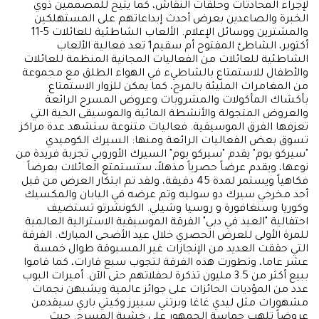
لإجراء المحادثات وحلقات النقاش، كما يتيح للمصممين ذوي
الخبرة والصاعدين بعرض أحدث إبداعاتهم على المستهلكين
والمشترين ووسائل الإعلام. الألعاب الشاطئية للعائلات 5-11
أكتوبر، الشاطئ المفتوح أم سقيم1 تعد فعالية الألعاب
الشاطئية للعائلات من الفعاليات المجانية المنظمة للعائلات
والأطفال للاستمتاع بالشاطيء في الهواء الطلق مع مجموعة
من المغامرات المليئة بالمرح، كما يمكن للزوار الاستمتاع
بأكشاك المأكولات والمشروبات وعروض المسرح الرائعة
والعروض المتجولة والأنشطة المائية والموسيقى الحية التي
تعزفها الفرق الموسيقية. فعاليات متنوعة ستشهد عدة مراكز
تسوق بعض الفعاليات الرائعة ومنها: السيرك الكوميدي
"سيركو بوم" يقدم "سيركو بوم" السيرك الأوروبي تجربة فريدة من
نوعها، ويقدم عرضاً حصرياً مذهلاً، ستستمتع العائلات بعرضاً
فكاهياً ويستمر لمدة 45 دقيقة، ولقد تم ابتكار العرض من قبل
أحد مخرجي سيرك دو سوليه وتم عرضه في اليابان والمكسيك
وكوريا وسنغافورة و روسيا وشيلي. الكونشرتو تستضيف
احتفالية "العيد في دبي" الفرقة الموسيقية الاسترالية العالمية
للمرة الأولى للعرض الحصري خلال عيد الأضحى المبارك. الفرقة
التي حققت العديد من الإنجازات غير المسبوقة طوال خمسة
عشر عاما، وتطورت هذه الفرقة لتجوب سبع قارات، كما قاموا
ببيع أكثر من 3.5 مليون تذكرة لحفلاتهم حتى الآن. أميرات البوب
عدد من المؤديات الحائزات على جوائز عالمية ويشبهن نجمات
مشهورات مثل ليدي غاغا وبرتني سبيرز وكيتي باري سيقدمن
عروضاً تلهب حماسة الجمهور على خشبة المسرح. حيث