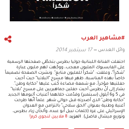
#مشاهير العرب
وائل العدس
17 سبتمبر 2014
احتفلت الفنانة اللبنانية جوليا بطرس بتخطّي صفحتها الرسمية
على الفايسبوك المليون معجب، ووجّهت لهم مليون عبارة
"شكراً"، وعلقت: "شكراً للمليون متابع". ونشرت الصفحة تصميماً
خاصاً بهذه المناسبة، ظهر فيها مسرح "البلاتيا" حيث أحيت
حفلتيها مؤخراً، مع شمعة مضاءة كُتب عليها "حكاية وطن".
يشار إلى أنّ بطرس أحيت حفلين جماهيريين على مسرح "بلاتيا"
في 5 و6 أيلول (سبتمبر) وقدّمت خلالهما أغنيات ألبومها الجديد
"حكاية وطن" الذي أصدرته قبل حوالي شهر. علماً أنّها طرحت
أغنية وطنية بعنوان "الحق سلاحي" بالتزامن مع العدوان
الإسرائيلي على غزة (كلمات نبيل أبو عبده، وألحان زياد بطرس،
وتوزيع ميشال فاضل).
المزيد:
8 ملايين لنجوى كرم!