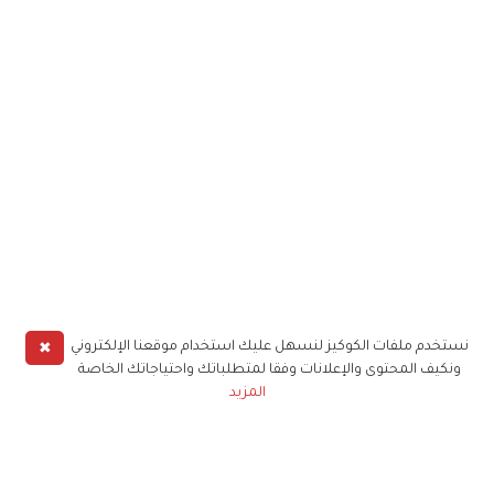
✖
نستخدم ملفات الكوكيز لنسهل عليك استخدام موقعنا الإلكتروني
ونكيف المحتوى والإعلانات وفقا لمتطلباتك واحتياجاتك الخاصة
المزيد