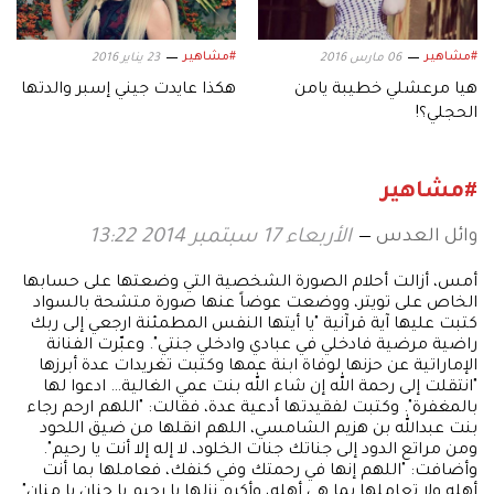
#مشاهير
#مشاهير
06 مارس 2016
23 يناير 2016
هيا مرعشلي خطيبة يامن
هكذا عايدت جيني إسبر والدتها
الحجلي؟!
#مشاهير
وائل العدس
الأربعاء 17 سبتمبر 2014 13:22
أمس، أزالت أحلام الصورة الشخصية التي وضعتها على حسابها
الخاص على تويتر، ووضعت عوضاً عنها صورة متشحة بالسواد
كتبت عليها آية قرآنية "يا أيتها النفس المطمئنة ارجعي إلى ربك
راضية مرضية فادخلي في عبادي وادخلي جنتي". وعبّرت الفنانة
الإماراتية عن حزنها لوفاة ابنة عمها وكتبت تغريدات عدة أبرزها
"انتقلت إلى رحمة الله إن شاء الله بنت عمي الغالية… ادعوا لها
بالمغفرة". وكتبت لفقيدتها أدعية عدة، فقالت: "اللهم ارحم رجاء
بنت عبدالله بن هزيم الشامسي، اللهم انقلها من ضيق اللحود
ومن مراتع الدود إلى جناتك جنات الخلود، لا إله إلا أنت يا رحيم".
وأضافت: "اللهم إنها في رحمتك وفي كنفك، فعاملها بما أنت
أهله ولا تعاملها بما هي أهله، وأكرم نزلها يا رحيم يا حنان يا منان".