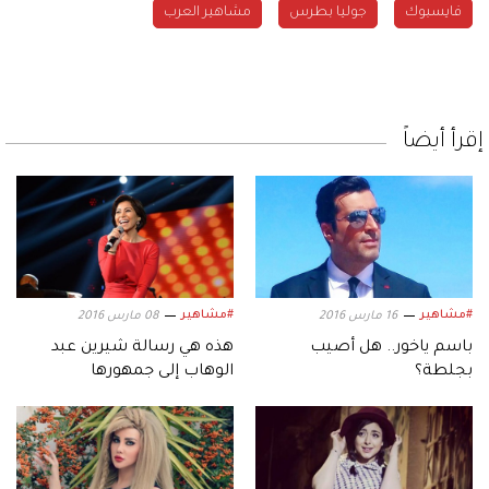
فايسبوك
جوليا بطرس
مشاهير العرب
إقرأ أيضاً
#مشاهير
#مشاهير
16 مارس 2016
08 مارس 2016
باسم ياخور.. هل أصيب
هذه هي رسالة شيرين عبد
بجلطة؟
الوهاب إلى جمهورها