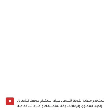
✖
نستخدم ملفات الكوكيز لنسهل عليك استخدام موقعنا الإلكتروني
ونكيف المحتوى والإعلانات وفقا لمتطلباتك واحتياجاتك الخاصة