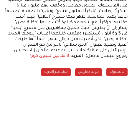
احتفلت الفنانة اللبنانية جوليا بطرس بتخطّي صفحتها الرسمية
على الفايسبوك المليون معجب، ووجّهت لهم مليون عبارة
"شكراً"، وعلقت: "شكراً للمليون متابع". ونشرت الصفحة تصميماً
خاصاً بهذه المناسبة، ظهر فيها مسرح "البلاتيا" حيث أحيت
حفلتيها مؤخراً، مع شمعة مضاءة كُتب عليها "حكاية وطن".
يشار إلى أنّ بطرس أحيت حفلين جماهيريين على مسرح "بلاتيا"
في 5 و6 أيلول (سبتمبر) وقدّمت خلالهما أغنيات ألبومها الجديد
"حكاية وطن" الذي أصدرته قبل حوالي شهر. علماً أنّها طرحت
أغنية وطنية بعنوان "الحق سلاحي" بالتزامن مع العدوان
الإسرائيلي على غزة (كلمات نبيل أبو عبده، وألحان زياد بطرس،
وتوزيع ميشال فاضل).
المزيد:
8 ملايين لنجوى كرم!
فايسبوك
جوليا بطرس
مشاهير العرب