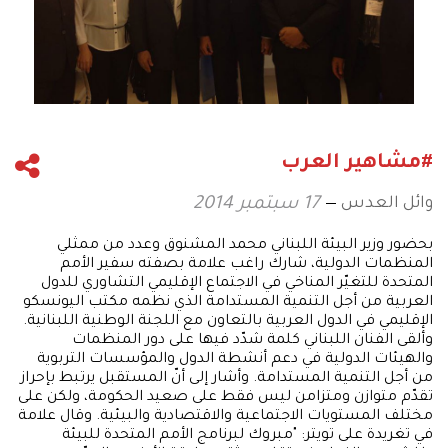
#مشاهير العرب
وائل العدس
17 سبتمبر 2014
بحضور وزير البيئة اللبناني محمد المشنوق وعدد من ممثلي
المنظمات الدولية، شارك راغب علامة بصفته سفير الأمم
المتحدة للتغيّر المناخي في الاجتماع الإقليمي التشاوري للدول
العربية من أجل التنمية المستدامة الذي نظمه مكتب اليونسكو
الإقليمي في الدول العربية بالتعاون مع اللجنة الوطنية اللبنانية.
وألقى الفنان اللبناني كلمة شدّد فيها على دور المنظمات
والهيئات الدولية في دعم أنشطة الدول والمؤسسات التربوية
من أجل التنمية المستدامة. وأشار إلى أنّ المستقبل يرتبط بإحراز
تقدّم متوازن ومتزامن ليس فقط على صعيد الحكومة، ولكن على
مختلف المستويات الاجتماعية والاقتصادية والبيئية. وقال علامة
في تغريدة على تويتر: "مبروك لبرنامج الأمم المتحدة للبيئة