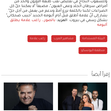
وللشعوب النجاح في تقليص ثقب طبقة الأوزون والحدّ من
أمراض سرطان الجلد وعمى العيون"، مضيفاً "لا يمكننا حلّ كل
الصراعات لكننا بالكلمة نزرع أملاً وندعم من يعمل من أجل حلّ".
يشار إلى أنّ علامة أطلق قبل أيام ألبومه الجديد "حبيب ضحكاتي"
بشكل رسمي في بيروت.
المزيد:
بالصور… راغب علامة يطلق
ألبومه
البيئة المستدامة
مشاهير العرب
راغب علامة
منظمة اليونسكو
إقرأ أيضاً