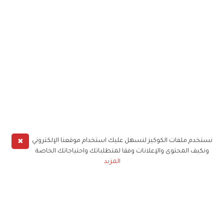
✖
نستخدم ملفات الكوكيز لنسهل عليك استخدام موقعنا الإلكتروني
ونكيف المحتوى والإعلانات وفقا لمتطلباتك واحتياجاتك الخاصة
المزيد
حملوا تطبيق