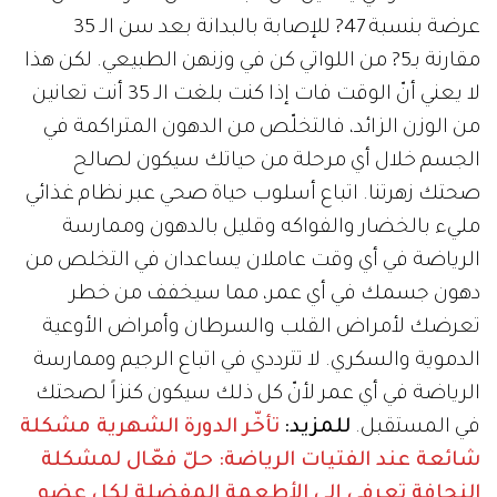
عرضة بنسبة 47? للإصابة بالبدانة بعد سن الـ 35
مقارنة بـ5? من اللواتي كن في وزنهن الطبيعي. لكن هذا
لا يعني أنّ الوقت فات إذا كنت بلغت الـ 35 أنت تعانين
من الوزن الزائد، فالتخلّص من الدهون المتراكمة في
الجسم خلال أي مرحلة من حياتك سيكون لصالح
صحتك زهرتنا. اتباع أسلوب حياة صحي عبر نظام غذائي
مليء بالخضار والفواكه وقليل بالدهون وممارسة
الرياضة في أي وقت عاملان يساعدان في التخلص من
دهون جسمك في أي عمر، مما سيخفف من خطر
تعرضك لأمراض القلب والسرطان وأمراض الأوعية
الدموية والسكري. لا تترددي في اتباع الرجيم وممارسة
الرياضة في أي عمر لأنّ كل ذلك سيكون كنزاً لصحتك
في المستقبل.
للمزيد:
تأخّر الدورة الشهرية مشكلة
شائعة عند الفتيات
الرياضة: حلّ فعّال لمشكلة
النحافة
تعرفي إلى الأطعمة المفضلة لكل عضو