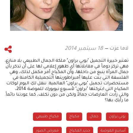
لاما عزت
18 سبتمبر 2014
تعتبر خبيرة التجميل "بوبي براون" ملكة الجمال الطبيعي بلا منازع،
فهي تركز دوماً في مقابلاتها أي ظهورٍ إعلامي لها على أن تذكر بأن
جمال المرأة ينبع من داخلها، وأن المكياج أمر مكمل لذلك، وهي
الفلسفة التي بنت عليها أمبراطوريتها التجميلية الكامنة في
مستحضرات تجميل "بوبي براون" العالمية. ننقل لكِ اليوم لوكات
المكياج التي ابتركتها "براون" لأسبوع نيويورك للموضة 2014،
والتي زادت العارضات جمالاً ولكن من دون تكلف، كما عودتنا دائماً.
ما رأيكِ بها؟
بوبي براون
جمال
مكياج
مكياج طبيعي
أسابيع الموضة
جديد المكياج
معرض الصور