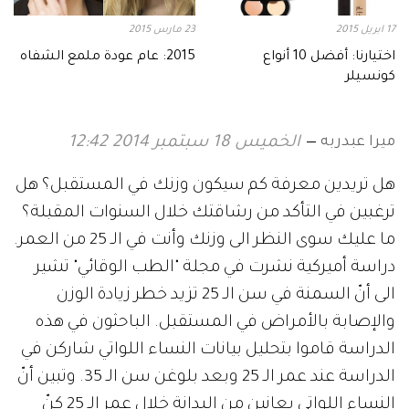
17 ابريل 2015
23 مارس 2015
اختيارنا: أفضل 10 أنواع
2015: عام عودة ملمع الشفاه
كونسيلر
ميرا عبدربه
الخميس 18 سبتمبر 2014 12:42
هل تريدين معرفة كم سيكون وزنك في المستقبل؟ هل
ترغبين في التأكد من رشاقتك خلال السنوات المقبلة؟
ما عليك سوى النظر الى وزنك وأنت في الـ 25 من العمر.
دراسة أميركية نشرت في مجلة "الطب الوقائي" تشير
الى أنّ السمنة في سن الـ 25 تزيد خطر زيادة الوزن
والإصابة بالأمراض في المستقبل. الباحثون في هذه
الدراسة قاموا بتحليل بيانات النساء اللواتي شاركن في
الدراسة عند عمر الـ 25 وبعد بلوغن سن الـ 35. وتبين أنّ
النساء اللواتي يعانين من البدانة خلال عمر الـ 25 كنّ