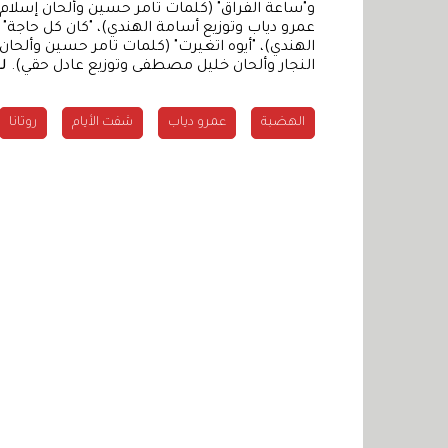
و"ساعة الفراق" (كلمات تامر حسين وألحان إسلام ز
عمرو دياب وتوزيع أسامة الهندي)، "كان كل حاجة" 
الهندي)، "أيوه اتغيرت" (كلمات تامر حسين وألحان
النجار وألحان خليل مصطفى وتوزيع عادل حقي).
لل
الهضبة
عمرو دياب
شفت الأيام
روتانا