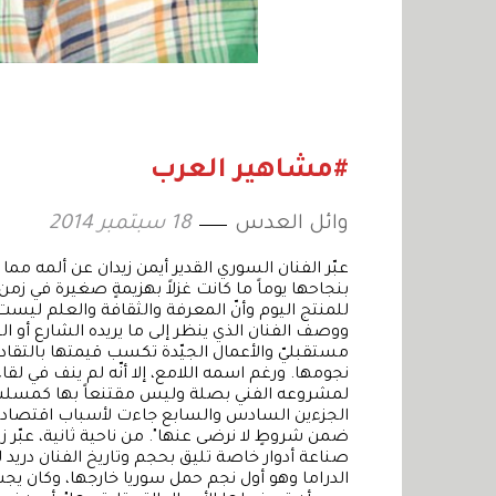
#مشاهير العرب
وائل العدس
18 سبتمبر 2014
عبّر الفنان السوري القدير أيمن زيدان عن ألمه مما
بنجاحها يوماً ما كانت غزلاً بهزيمةٍ صغيرة في زم
للمنتج اليوم وأنّ المعرفة والثقافة والعلم ليست 
ووصف الفنان الذي ينظر إلى ما يريده الشارع أو 
مستقبليّ والأعمال الجيّدة تكسب قيمتها بالتقادم
نجومها. ورغم اسمه اللامع، إلا أنّه لم ينف في لقا
لمشروعه الفني بصلة وليس مقتنعاً بها كمسلسل
الجزءين السادس والسابع جاءت لأسباب اقتصادية
ضمن شروطٍ لا نرضى عنها". من ناحية ثانية، عبّر ز
صناعة أدوار خاصة تليق بحجم وتاريخ الفنان دريد لحام
الدراما وهو أول نجم حمل سوريا خارجها، وكان يجب