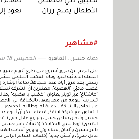
تطبيق ذكي لقصص
صفاء أب
الأطفال يمنح رزان
تعود إلى 
جمّال جائزة دولية في
خبر أبي
ريادة الأعمال
اجتماعي
«المنصا
#مشاهير
دعاء حسن ـ القاهرة
الخميس 18 سبتمبر 2014 13:34
على الرغم من مرور أسبوع على طرح ألبوم عمرو دياب ا
الحملة الدعائية للتو. وقام المكتب الاعلامي للش
رسمي بعد مرور أيام عدة، متجاهلاً تماماً الإشارة إلى
غضب محبّي "الهضبة"، معتبرين أنّ الشركة تستفز
"هاشتاغ" عبر تويتر بعنوان "اغضب يا هضبة" يطالب
تسريب ألبومه من مطابعها، بالاضافة الى الأخطاء
عن تجاهل الشركة للدعاية له. وطالبه الجمهور با
حسين وألحان شادي حسن، وتوزيع عادل حقي)، "جم
الهندي) "وحاتبتدي الحكايات" (كلمات تامر حسين وأ
تامر حسين وألحان إسلام زكي وتوزيع أسامة الهن
عادل حقي)، و"مش جديد" (كلمات الشاعر الراحل م