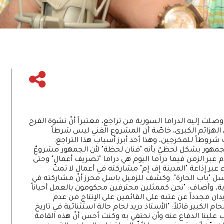
 وصلت إليه الدراما السورية من تراجع، معتبراً أنّ نشوة الفرح
ن الهزائم الكبرى، خاصّة أن المشروع الفني ليس شرطاً
شروطاً للمخرجين، وهذا أحد أبرز أسباب هذا التراجع.
الجمهور بشكل لحظيّ بأنه "فنان لحظة" لأن الجمهور مشروعٌ
 عبر الزمن فيما دراما اليوم هي دراما "تصريف أعمال" وحتى
ء عبر إذاعة "المدينة إف إم" مشاركته في أعمال لا تمتّ
 "باب الحارة". وكشف للزميل باسل محرز أنّ مشاركته في
، وأضاف: "نحن كممثلين محترفين محكومون بالعمل أحياناً
يدان مجدداً عن عتبه على القائمين على الإنتاج من عدم
 الكبير قائلاً: "الأستاذ دريد لحام حالة استثنائية في تاريخ
 علينا الدفاع عنه وأن نحتفي به وكنت أحس أنّ هذه القامة