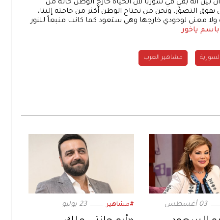
ن بيّن أنه بقي في سوريا لأنّ الحياة خارج الوطن حالة من
يفوق التصوّر، ونحن من نحتاج الوطن أكثر من حاجته إلينا،
 ولا معنى لوجودي خارجها وهي ستعود كما كانت منبعاً للنور
 باسم ياخور
السورية
مشاهير العرب
03 أغسطس
23 يوليو
#مشاهير