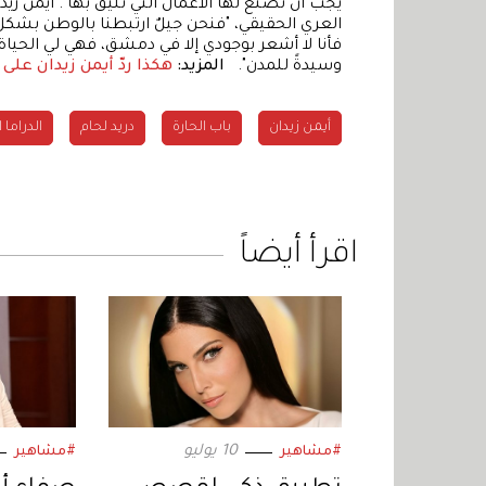
يجب أن تصنع لها الأعمال التي تليق بها". أيمن زيدا
العري الحقيقي، "فنحن جيلٌ ارتبطنا بالوطن بشكل 
فأنا لا أشعر بوجودي إلا في دمشق، فهي لي الحياة
وسيدةً للمدن".
المزيد:
هكذا ردّ أيمن زيدان على
أيمن زيدان
باب الحارة
دريد لحام
الدراما 
اقرأ أيضاً
10 يوليو
#مشاهير
#مشاهير