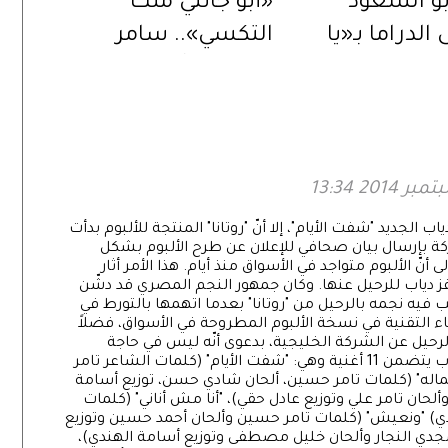
و السعود
«أبو جانتي ملك
الدراما بـ«يا
التكسي».. سامر
ض».. ورسالة
المصري يُعيد إحياء
ة عبر
المسلسل في دراما
ت الرقمية»
رمضان 2027
لجديد "شفت الأيام"، إلا أنّ "روتانا" المنتجة للألبوم بدأت
ركة بإرسال بيان صحافي للإعلان عن طرح الألبوم بشكل
 أنّ الألبوم متواجد في الأسواق منذ أيام. هذا الأمر أثار
 دياب للرحيل عنها. وكان جمهور النجم المصري قد دشّن
 فيه نجمه بالرحيل من "روتانا" بعدما اتهمها بالتورط في
 التقنية في نسخة الألبوم المطروحة في الأسواق، فضلاً
لرحيل عن الشركة الخليجية، بدعوى أنّه ليس في حاجة
للتعاون مع شركة لا تقدّر قيمته. يذكر أنّ ألبوم دياب يتضمن 11 أغنية وهي: "شفت الأيام" (كلمات الشاعر تامر
اله" (كلمات تامر حسين، ألحان شادي حسن، توزيع أسامة
لحان تامر علي وتوزيع عادل حقي)، "أنا مش أناني" (كلمات
دي) "ونعيش" (كلمات تامر حسين وألحان أحمد حسين وتوزيع
جدي النجار وألحان خليل مصطفى وتوزيع أسامة الهندي)،