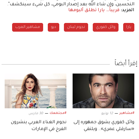
التحسين، وإن شاء الله بعد إصدار البومي، كل شيء سينكشف".
المزيد:
قريباً… يارا تطلق ألبومها
يارا
وائل كفوري
نجوم لبنان
ديو
مشاهير العرب
إقرأ أيضاً
#مشاهير
#مجتمعك
12 يونيو
30 مارس
وائل كفوري يشوق جمهوره إلى
نجوم الغناء العربي ينشرون
«سارقلي عمري».. ويلتقي
الفرح في الإمارات
محبيه في أبوظبي