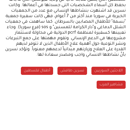
بحفظ كل أسماء الشخصيات التي جسدتها في أعمالها. وكانت
نسرين قد اشتهرت بنشاطها الإنساني مع عدد من الجمعيات
الخيرية في سوريا منذ أكثر من 7 أعوام، فهي كانت سفيرة جمعية
"بسمة" للأطفال المصابين بالسرطان. كما ساهمت في جمعيات
الشلل الدماغي و"دار الكرامة للمسنين" و sos (فرع سوريا). وجاء
تعيينها كسفيرة لمنظمة pcrf الدولية في محاولة لاستثمار
مشروعها في الدعم الإنساني. وتقوم مهمتها على جمع التبرعات
ونشر التوعية حول أهمية علاج الأطفال الذين لا تتوفر لديهم
القدرة على العلاج وزيارتهم ميدانياً لدعمهم معنوياً. وتؤكد نسرين
بأنّ نشاطها الانساني واجب ومصدر سعادة لها.
اللاجئين السوريين
نسرين طافش
أطفال فلسطين
مشاهير العرب