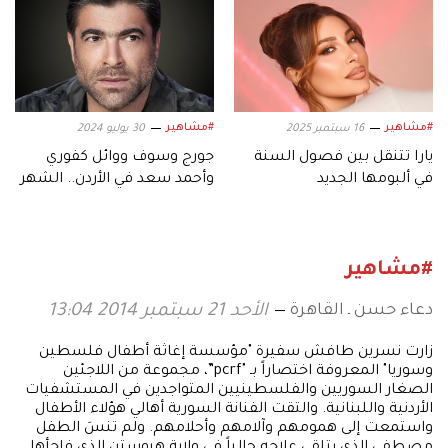
#مشاهير
#مشاهير
16 سبتمبر 2025
30 يوليو 2024
يارا تتنقل بين فصول السنة
جورج وسوف ووائل كفوري
في ألبومها الجديد
وأحمد سعد في الأردن.. الشهر
المقبل
#مشاهير
دعاء حسن ـ القاهرة
الأحد 21 سبتمبر 2014 13:04
زارت نسرين طافش سفيرة "مؤسسة إغاثة أطفال فلسطين
وسوريا" المعروفة اختصاراً بـ "pcrf”، مجموعة من اللاجئين
الصغار السوريين والفلسطينيين المتواجدين في المستشفيات
الأردنية واللبنانية. والتقت الفنانة السورية أهالي هؤلاء الأطفال
واستمعت إلى همومهم وآلامهم وأحلامهم. ولم تنسَ الطفل
مصطفى الذي يتلقى علاجه حالياً في ولاية هيوستن الذي فاجأها