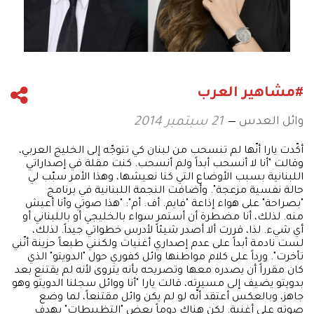
#مشاهير العرب
وائل العدس
21 سبتمبر 2014
أكّدت يارا أنّها لم تنسحب من لبنان كي تتوجّه إلى الخليج العربي،
وقالت "أنا لا أنسحب أبداً ولم أنسحب. كنت مقلة في إصداراتي
اللبنانية بسبب الأوضاع التي كنا نعيشها، وهذا الأمر سبّب لي
حالة نفسية مزعجة". وأضافت النجمة اللبنانية في برنامج
"بصراحة" على هواء إذاعة "فايم. أف. أم": "هذا صوتي وأنا أعيش
منه. لذلك، أنا مضطرة أن أستمر سواء بالخليجي أو باللبناني أو
أي شيء. لذا، قررت ألا أصدر شيئاً لأدرس خطواتي جيداً. لذلك،
لست نادمة أبداً على عدم إصداري أغنيات ولكنني طبعاً حزينة أنّني
تأخرت". ورداً على كلام مواطنها وائل كفوري حول "الدويتو" الذي
كان مقرراً أن يصدره معها وتصريحه بأنه يتروى لأنه لم يقتنع بعد
بدويتو يضيف إلى مسيرته، قالت يارا "أنا ووائل سجلنا الدويتو وهو
جاهز، وبالعكس أعتقد أنّه لو لم يكن وائل مقتنعاً، لما وضع
صوته على أغنية. لكن هناك دوماً بعض "التظبيطات" بهدف