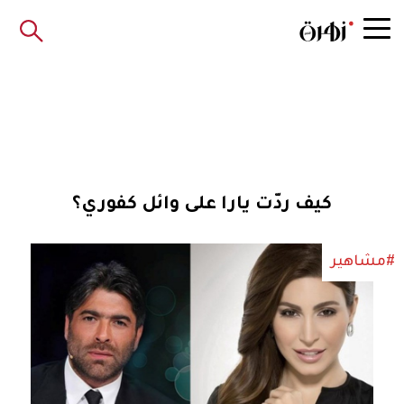
كيف ردّت يارا على وائل كفوري؟
#مشاهير