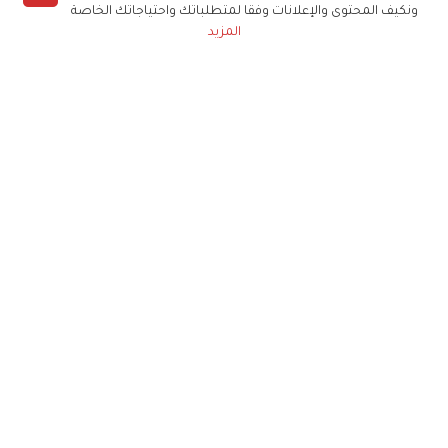
ونكيف المحتوى والإعلانات وفقا لمتطلباتك واحتياجاتك الخاصة
المزيد
حملوا تطبيق
زهرة الخليج
الاشتراك للحصول على ملخص أسبوعي على بريدك
الإلكتروني