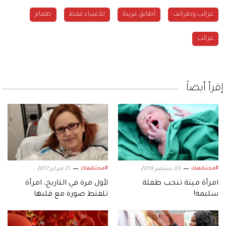
غرائب وطرائف
أطابق غريبة
للأغنياء فقط
طعام
غرائب
إقرأ أيضاً
#مجتمعك
#مجتمعك
03 سبتمبر 2019
21 فبراير 2017
امرأة ميتة تنجب طفلة
لأول مرة في التاريخ، امرأة
سليمة!
تلقتط صورة مع قلبها