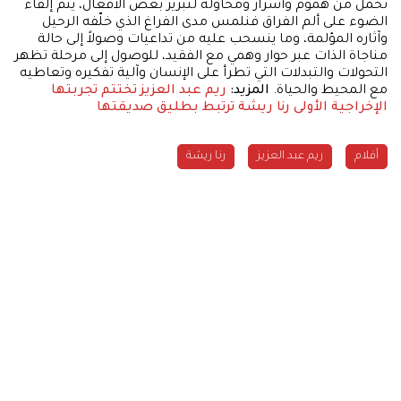
تحمل من هموم وأسرار ومحاولة لتبرير بعض الأفعال، يتم إلقاء
الضوء على ألم الفراق فنلمس مدى الفراغ الذي خلّفه الرحيل
وآثاره المؤلمة، وما ينسحب عليه من تداعيات وصولاً إلى حالة
مناجاة الذات عبر حوار وهمي مع الفقيد، للوصول إلى مرحلة تظهر
التحولات والتبدلات التي تطرأ على الإنسان وآلية تفكيره وتعاطيه
مع المحيط والحياة.
المزيد:
ريم عبد العزيز تختتم تجربتها
الإخراجية الأولى
رنا ريشة ترتبط بطليق صديقتها
أفلام
ريم عبد العزيز
رنا ريشة