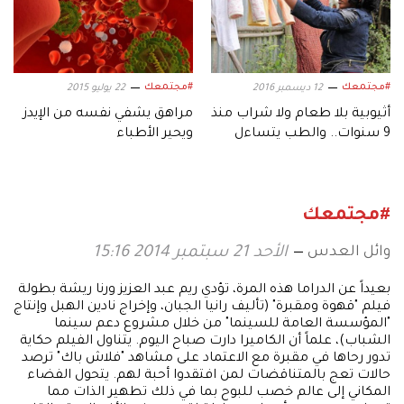
#مجتمعك
#مجتمعك
12 ديسمبر 2016
22 يوليو 2015
أثيوبية بلا طعام ولا شراب منذ
مراهق يشفي نفسه من الإيدز
9 سنوات.. والطب يتساءل
ويحير الأطباء
#مجتمعك
وائل العدس
الأحد 21 سبتمبر 2014 15:16
بعيداً عن الدراما هذه المرة، تؤدي ريم عبد العزيز ورنا ريشة بطولة
فيلم "قهوة ومقبرة" (تأليف رانيا الجبان، وإخراج نادين الهبل وإنتاج
"المؤسسة العامة للسينما" من خلال مشروع دعم سينما
الشباب)، علماً أن الكاميرا دارت صباح اليوم. يتناول الفيلم حكاية
تدور رحاها في مقبرة مع الاعتماد على مشاهد "فلاش باك" ترصد
حالات تعج بالمتناقضات لمن افتقدوا أحبة لهم. يتحول الفضاء
المكاني إلى عالم خصب للبوح بما في ذلك تطهير الذات مما