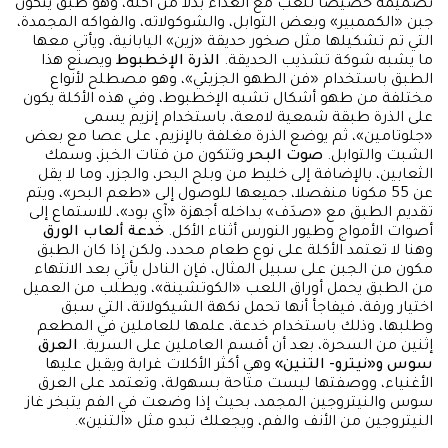
تصميمه خصيصا للّعب مع الغذاء بدلا من أكله، وهو طبق يتكون
جبن «الكممبير» وبعض التوابل، والشوكولاته، والفواكه المجمدة،
التي تم تشكيلها مثل صخور حديقة «زين» اليابانية، ويأتي معها
ما يشبه شوكة تشذيب الحديقة.
الذرة الإخطبوط
ويصنع هذا
الطبق باستخدام «فن الطهو الجزيئي»، وهو مصطلح لأنواع
مختلفة من طهو أشكال تشبه الإخطبوط، وفي هذه الأكلة يكون
على الذرة طبقة شمعية لامعة، باستخدام إنزيم يسمى
«جلوتامين»، ثم يوضع الذرة مغلفة بالإنزيم، على عصا مع بعض
الشبت والتوابل.
صوت البحر
وتتكون من فتات الخبز، وسمك
الثعابين، بالإضافة إلى خليط من وبلح البحر، والجزر، وما لا يقل
عن 55 مكونا منفصلا، جميعها للوصول إلى «طعم البحر»، ويتم
تقديم الطبق مع «صدَف» بداخله أجهزة «آي بود»، للاستماع إلى
أصوات الأمواج وطيور النورس أثناء الأكل.
خدعة ألعاب الورق
وهنا لا تعتمد الأكلة على نوع طعام محدد، ولكن إذا كان الطبق
مكون من الجبن على سبيل المثال، فإن النادل يأتي بعد الانتهاء
من الطبق يحمل أوراق اللعب «الكوتشينة»، ويطلب من العميل
اختيار ورقة، فيفاجأ أنها تحمل نكهة الشيكولاتة، التي سبق
وطلبها، وذلك باستخدام خدعة، علمها للعاملين في المطعم
إثنين من السحرة، بعد أن أقسم العاملين على السرية.
العرق
سوس و«نيترو- التنين»
وهي أكثر الأكلات غرابة ويقبل عليها
الأغنياء، ووصفتها ليست متاحة بسهولة، وتعتمد على العرق
سوس والنيتروجين المجمد، بحيث إذا وضعت في الفم يتبخر غاز
النيتروجين من الأنف والفم، ويجعلك تبدو مثل «التنين».