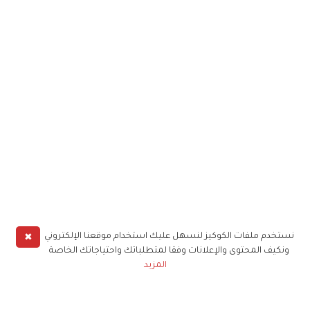
✖
نستخدم ملفات الكوكيز لنسهل عليك استخدام موقعنا الإلكتروني
ونكيف المحتوى والإعلانات وفقا لمتطلباتك واحتياجاتك الخاصة
المزيد