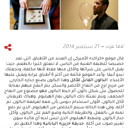
لاما عزت
21 سبتمبر 2014
قال موقع «كراكد» الأميركي إن العديد من الأطباق، التي تعد
خصيصا للطبقة الغنية من الناس، لا تتعلق كثيرا بالطعم، حيث
يقبل الناس على شرائها والأكل منها فقط لأنها مكلفة، وتجعلك
تبدو أنيقا. وأعد الموقع قائمة من أكثر 6 أطباق غرابة ويقبل عليها
الأغنياء:
البالون القابل للأكل
وهذا البالون يصنع جداره الخارجي
من مزيج لزج من التفاح الأخضر والسكر، يتم النفخ فيهم بعناية
للحصول على شكل بالون، أم خيط البالون فهو مصنوع من التفاح
المجفف، ويتم تعبئة ذلك البالون بغاز الهيليوم. وهناك طريقتان
لأكل البالون، الأولى استخدام دبوس يأتي معه لفرقعة البالون، ثم
أكله، وفي هذه الحالة سيتم التخلص من الهيليوم، الذي تم دفع
ثمنه في بالفعل، والطريقة الثانية وضع الفم على البالون، وأكل
جدار البالون، وشفط الهيليوم، الذي ليس لديه أي فائدة سوى
تغيير صوت من أكله.
حديقة «زين» اليابانية
وهذا الطبق تم