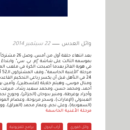
وائل العدس
22 سبتمبر 2014
بعد انتهاء حلق
بموسمه الثالث على شاشة "إم. بي. سي". وابتداءً من
في هوية الفائز بعدما أصبحت الكرة في ملعب ال
مر
24 في التأهل قبل أن يكسر رباعي التحكيم القاع
ومنال موسى، وهيثم خلايلة (فلسطين)، وأمين بورق
أحمد، ومحمد حسن، ومحمد سعيد رشاد، ميرفت وج
وأجراد يوغرطة، ومنير بدوحان (الجزائر)، وجورج ن
العبدولي (الإمارات)، وسحر مربوحة، وعصام الموذن
(السعودية)، وعلي نجم، وعمار محمد (العراق)، وولي
مرحلة الأغنية الحاسمة
وائل كفوري
أراب آيدول
برامج تلفزيونية