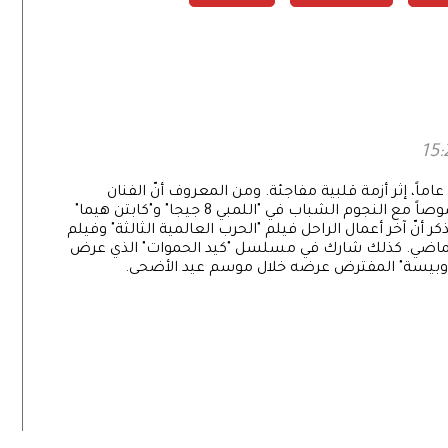
توفي الفنان الكوميدي يوسف عيد عن عمر ناهز 66 عاماً، إثر أزمة قلبية مفاجئة. ومن المعروف أنّ الفنان
المصري تألق في العديد من الأدوار الكوميدية، خصوصاً مع النجوم الشباب في "اللمبي 8 جيجا" و"كابتن هيما"
كر أنّ آخر أعمال الراحل فيلم "الحرب العالمية الثالثة" وفيلم
لماضي. كذلك شارك في مسلسل "كيد الحموات" الذي عرض
 وبيسة" المفترض عرضه خلال موسم عيد الأضحى.