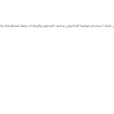
ليك استخدام موقعنا الإلكتروني ونكيف المحتوى والإعلانات وفقا لمتطلباتك وا
حملوا ت
ص
زهرة ال
ي