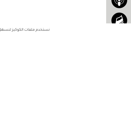
نستخدم ملفات الكوكيز لنسهل ع
الاشتراك للحصول على ملخ
أسبوعي على بريدك الإلكتروني
الرئيسية
مشاهير
أناقتك
لن تتم مشاركة بياناتكم الشخصية مع أ
جمالك
طرف ثالث
مجتمعك
حياتك