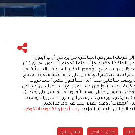
ة أول من أمس، وصل 26 مشتركاً إلى مرحلة العروض المباشرة من برنامج "أراب آيدول"
 الحلقة المقبلة، فإنّ لجنة التحكيم لن يكون لها أي تأثير
مصوّتين، وسيصبح الجمهور الحكم الوحيد في المسألة. في
حلة "الأغنية الحاسمة"، وقف المشتركون الـ52 أمام لجنة التحكيم ليقدّم كل على حدة أغنية منفردة، فنجح
دة ويضم متأهلين جدداً. أما المتأهلون فهم: أحمد خروب،
يبة (تونس)، وإيمان عبد العزيز، وإيناس عز الدين، وسلمى
دي، ومؤمن خليل، وهبة الله يوسف، وياسر علي (مصر)،
جم (لبنان)، وحازم شريف، وسحر أبو شروف (سوريا)، وحميد
ي (المغرب)، وعبد العزيز الشريف، وماجد المدني
د الجيلاني (اليمن).
المزيد:
أراب آيدول: 52 موهبة تخوض
أحلام
حسن الشافعي
نانسي عجرم