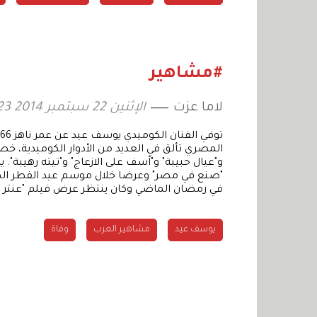
#مشاهير
لاما عزت
الإثنين 22 سبتمبر 2014 15:23
و"عيال حبيبة" و"آسف على الازعاج" و"تيته رهيبة". يذ
"صنع في مصر" وعرضا خلال موسم عيد الفطر ا
في رمضان الماضي وكان ينتظر عرض فيلم "عنتر
يوسف عيد
مشاهير العرب
وفاة