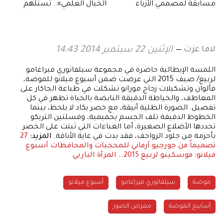
مسابقة لمصممي الأزياء
الخيال العلمي».. تستلهم
العرب.. هذه تفاصيلها
تجربة وصول الإمارات إلى
الفضاء
لاما عزت
الإثنين 22 سبتمبر 2014 14:43
اللمسة الإيطالية حاضرة في مجموعة سيلفاتوري فيراغامو
لربيع/ صيف 2015 التي عرضت ضمن أسبوع ميلانو للموضة،
فألوان وتشكيلات زجاج مورانو تشكلت في طباعة الجاكار على
المعاطف، والخياطة الدقيقة النابضة بالحياة تظهر في كل
تفصيل. الصورة الظلية أنيقة، مع خصر يكاد لا يلحظ، بينما
الخطوط الدقيقة تلف الجسم بحميمية، وفسلتين التريكو
تحددها الأضلاع الصغيرة، أما العباءات التي ثبتت على الخصر
بأحزمة من جلود الزواحف، فقد بدت في غاية الأناقة.
المزيد:
27
تصميماً من جورجيو أرماني للمحجبات والمحافظات
أسبوع
ميلانو: موسكينو لربيع 2015.. المرأة الباربي
موضة
سيلفاتوري فيراغامو
أسبوع ميلانو
أسابيع الموضة
معرض الصور