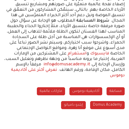
إضفاء نفحة عالمية متميّزة على صورتهم ومشاريع تنسيق
الأزياء الخاصة بهم. بالتالي، سيتمّكن المشاركون من التعمّق في
تنسيق الموضة ونيل دعم أحد أكثر الخبراء المتمرّسين في هذا
المجال.
شروط المسابقة
المطلوب هو الإجابة عن سؤال حول
صورة مرفقة خاصة بتنسيق الأزياء، مثلاً إختاروا الحذاء والحقيبة
المناسب لهذا الفستان لتكون الطلة ملائمة للذهاب إلى العمل،
أو أي الإكسسوارات هي المناسبة من أجل طلة على السجادة
الحمراء، واشرحوا سبب اختياركم، وسيتم نشر الصور تباعاً على
مدى أسبوع على موقع أنا زهرة، ومواقع التواصل الإجتماعي
الخاصة
فايسبوك
و
انستغرام
على المشتركين من الإمارات
العربية، إختيار ما يرونه مناسباً من وجهة نظرهم وتعليل السبب،
وإرسال الإجابة إلى
info@domusacademy.it
مرفقاً بالإسم
الكامل، مكان الإقامة، ورقم الهاتف.
تعرفي أكثر على أكاديمية
دوموس
مسابقة
أكاديمية دوموس
ماركات عالمية
Domus Academy
إيلدو داميانو