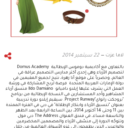
لاما عزت
22 سبتمبر 2014
بالتعاون مع أكاديمية دوموس الإيطالية Domus Academy
لتصميم الأزياء وهي إحدى أكثر مدارس التصميم عراقة في
العالم، وحصرياً على موقع أنا زهرة، نتيح لجميع المقيمين في
دولة الإمارات العربية المتحدة فرصة لربح المشاركة في ورشة
العمل التي يشرف عليها إيلدو داميانو Ildo Damiano منسق أزياء
المشاهير وأحد المستشارين في النسخة الإيطالية من برنامج
"بروجكت رانواي"Project Runway. سيقيم إيلدو دورة تدريبية
بعنوان "تنسيق الأزياء وابتكار الإطلالة" في دبي في الفترة الممتدة
بين 11 وحتى 14 أكتوبر 2014، بين الساعة الرابعة بعد الظهر
والتاسعة مساء، في فندق العنوان The Address دبي مول.
وتتوجّه الدورة إلى منسّقي الأزياء والمصممين المخضرمين
والواعدين، الذين يطمحون إلى غزو الأسواق العالمية من خلال