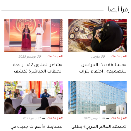
إقرأ أيضاً
#مجتمعك
#مجتمعك
30 مارس
20 نوفمبر 2025
«مسابقة بيت الحرفيين
«شاعر المليون 12».. رابعة
للتصميم».. احتفاء بتراث
الحلقات المباشرة تكشف
الإمارات واستدامته
جماليات الموروث الشعري
النبطي
#مجتمعك
#مجتمعك
28 مارس 2025
31 يناير 2025
«معهد العالم العربي» يطلق
مسابقة «أصوات جديدة في