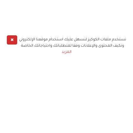
✖
نستخدم ملفات الكوكيز لنسهل عليك استخدام موقعنا الإلكتروني
ونكيف المحتوى والإعلانات وفقا لمتطلباتك واحتياجاتك الخاصة
المزيد
حملوا تطبيق
زهرة الخليج