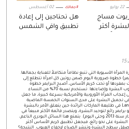
22 يوليو
02 أغسطس
#جمالك
يوت مساج
هل تحتاجين إلى إعادة
لبشرة أكثر
تطبيق واقي الشمس
نضارةً
خلال النهار؟.. كل ما
تجب معرفته
مرأة الآسيوية التي تتبع نظاماً متكاملاً للعناية بجمالها.
ر) خطوة ضرورية اليوم ضمن روتين كل امرأة تتطلع إلى
ت بمفردها أو تحت كريم الأساس، أصبح البرايمر خطوة
رئيسية قبل الخروج للسهرة، من أجل تصحيح عيوب البشرة وإضاءتها. تستخدم نسبة 70% من النساء
ى إعجاب المرأة الأوروبية والأمريكية بسرعة كبيرة، ما جعل
في تجميل البشرة على مدى السنوات الخمسة الماضية
). تُعتبر Lancôme في طليعة الماركات الرائدة حين يتعلق الأمر بالبشرة
. ففي عام 2009، ابتكرتْ La Base Pro، وهو برايمر رائع لتوحيد البشرة، ويتصدر قائمة الأكثر مبيعاً في
أسواق أمريكا الشمالية (المصدر: استبيان على مدار سنة 2013 وحتى اليوم). يتمتع هذا السائل البودري الناعم،
البشرة على نحو رائع، فيجعل تطبيق كريم الأساس أكثر
تميّز بتقنية Elasto-Smooth™، التي تصقل سطح البشرة وتنشر الضياء لإخفاء العيوب. النتيجة؟