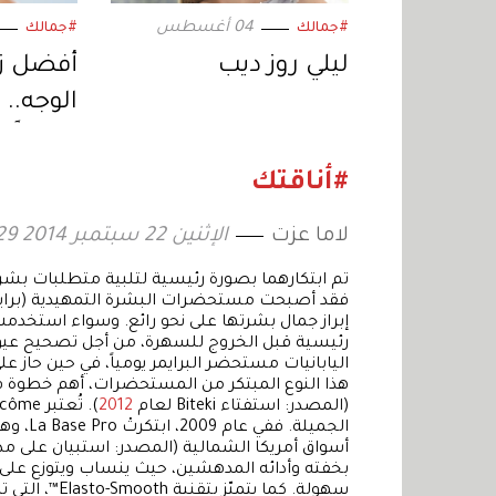
04 أغسطس
#جمالك
#جمالك
ليلي روز ديب
أفضل ز
الوجه.. 
نعومةً و
#أناقتك
لاما عزت
الإثنين 22 سبتمبر 2014 15:29
تم ابتكارهما بصورة رئيسية لتلبية متطلبات بشرة ال
فقد أصبحت مستحضرات البشرة التمهيدية (برايم
إبراز جمال بشرتها على نحو رائع. وسواء استخدم
اليابانيات مستحضر البرايمر يومياً، في حين حاز عل
هذا النوع المبتكر من المستحضرات، أهم خطوة 
(المصدر: استفتاء Biteki لعام
2012
الجميلة
بخفته وأدائه المدهشين، حيث ينساب ويتوزع على 
سهولة. كما ي