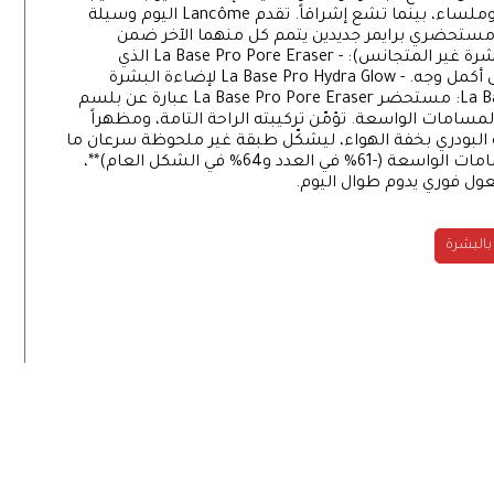
تألق فوري بلا عيوب. يجعل البشرة ناعمة، حريرية وملساء، بينما تشع إشراقاً. تقدم Lancôme اليوم وسيلة
ح مستحضري برايمر جديدين يتمم كل منهما الآخر ضمن
مجموعة La Base Pro (لتسوية وصقل سطح البشرة غير المتجانس): - La Base Pro Pore Eraser الذي
يستهدف مناطق معينة من الوجه لتحسينها على أكمل وجه. - La Base Pro Hydra Glow لإضاءة البشرة
وترطيبها وتجديد إشراقتها. La Base Pro Pore Eraser: مستحضر La Base Pro Pore Eraser عبارة عن بلسم
مسامات الواسعة. تؤمّن تركيبته الراحة التامة، ومظهراً
ه البودري بخفة الهواء، ليشكّل طبقة غير ملحوظة سرعان ما
تنسين وجودها حال تطبيقها! يختفي مظهر المسامات الواسعة (-61% في العدد و64% في الشكل العام)**،
عول فوري يدوم طوال اليوم.
بالبشرة