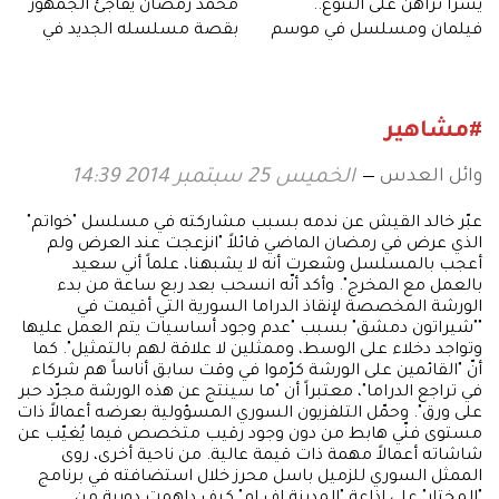
يسرا تراهن على التنوع..
محمد رمضان يفاجئ الجمهور
فيلمان ومسلسل في موسم
بقصة مسلسله الجديد في
واحد
رمضان 2027
#مشاهير
وائل العدس
الخميس 25 سبتمبر 2014 14:39
عبّر خالد القيش عن ندمه بسبب مشاركته في مسلسل "خواتم"
الذي عرض في رمضان الماضي قائلاً "انزعجت عند العرض ولم
أعجب بالمسلسل وشعرت أنه لا يشبهنا، علماً أني سعيد
بالعمل مع المخرج". وأكد أنّه انسحب بعد ربع ساعة من بدء
الورشة المخصصة لإنقاذ الدراما السورية التي أقيمت في
""شيراتون دمشق" بسبب "عدم وجود أساسيات يتم العمل عليها
وتواجد دخلاء على الوسط، وممثلين لا علاقة لهم بالتمثيل". كما
أنّ "القائمين على الورشة كرّموا في وقت سابق أناساً هم شركاء
في تراجع الدراما"، معتبراً أن "ما سينتج عن هذه الورشة مجرّد حبر
على ورق". وحمّل التلفزيون السوري المسؤولية بعرضه أعمالاً ذات
مستوى فنّي هابط من دون وجود رقيب متخصص فيما يُغيّب عن
شاشاته أعمالاً مهمة ذات قيمة عالية. من ناحية أخرى، روى
الممثل السوري للزميل باسل محرز خلال استضافته في برنامج
"المختار" على إذاعة "المدينة إف إم" كيف داهمت دورية من