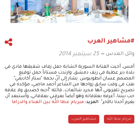
#مشاهير العرب
وائل العدس
25 سبتمبر 2014
أمس، أحيت الفنانة السورية الشابة حفل زفاف شقيقها فادي في
بلدة دير عطية في ريف دمشق، وارتدت فستاناً حمل توقيع
المصمم غسان انطونيوس. يشار إلى أنّ نجمة "ستار أكاديمي"
نفت في وقت سابق زواجها من الشاعر أحمد ماضي، مؤكدة في
تصريح تلفزيوني أنّها مجرد شائعات، قائلة "أحبه كصديق ولا علاقة
حب بيننا، أعرفه بعلاقاته وهو أيضاً يعرفني بعلاقاتي، وأستبعد أن
يغرم أحدنا بالآخر".
المزيد:
ميريام عطا الله بين الغناء والدراما
مريام عطا الله
مشاهير العرب