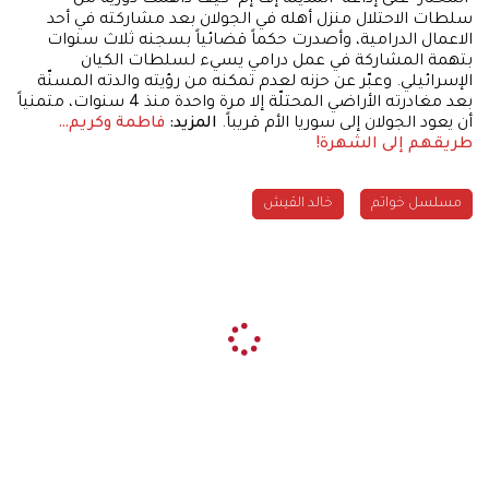
سلطات الاحتلال منزل أهله في الجولان بعد مشاركته في أحد
الاعمال الدرامية، وأصدرت حكماً قضائياً بسجنه ثلاث سنوات
بتهمة المشاركة في عمل درامي يسيء لسلطات الكيان
الإسرائيلي. وعبّر عن حزنه لعدم تمكنه من رؤيته والدته المسنّة
بعد مغادرته الأراضي المحتلّة إلا مرة واحدة منذ 4 سنوات، متمنياً
أن يعود الجولان إلى سوريا الأم قريباً.
المزيد:
فاطمة وكريم…
طريقهم إلى الشهرة!
مسلسل خواتم
خالد القيش
#مشاهير
وائل العدس
الخميس 25 سبتمبر 2014 14:25
عبر مواقع عربية كثيرة، انتشر خبر زواج الفنان السوري جورج
وسوف من سائقة الراليات القطرية ندى زيدان بعد تغريدة مثيرة
للجدل كتبتها إحدى صديقاتها باركت فيها هذا الزواج، قبل أن ترد