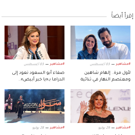
إقرأ أيضاً
#مشاهير
#مشاهير
03 أغسطس
03 أغسطس
لأول مرة.. إلهام شاهين
صفاء أبو السعود تعود إلى
ومعتصم النهار في ثنائية
الدراما بـ«يا خبر أبيض»..
سينمائية عبر «حين يكتب
ورسالة اجتماعية عبر
الحب»
«المنصات الرقمية»
#مشاهير
#مشاهير
29 يوليو
28 يوليو