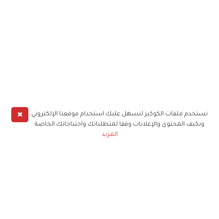
✖
نستخدم ملفات الكوكيز لنسهل عليك استخدام موقعنا الإلكتروني
ونكيف المحتوى والإعلانات وفقا لمتطلباتك واحتياجاتك الخاصة
المزيد
حملوا تطبيق
زهرة الخليج