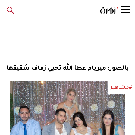
بالصور: ميريام عطا الله تحيي زفاف شقيقها
#مشاهير