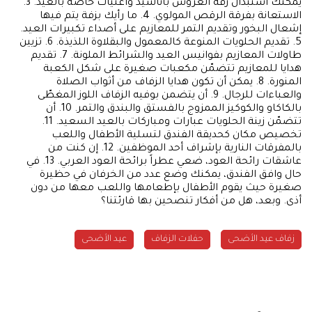
يمكنك استبدال زفة العروس بأناشيد وأغنيات خاصة بالعيد. 3.
الاستعانة بفرقة الرقص المولوي. 4. ما رأيك بزفة يتم فيها
إشعال البخور وتقديم التمر للمعازيم على أصداء تكبيرات العيد.
5. تقديم الحلويات المنوعة كالمعمول والبقلاوة اللذيذة. 6. تزيين
طاولات المعازيم بفوانيس العيد والشرائط الملونة. 7. تقديم
هدايا للمعازيم تتضمّن مكعبات صغيرة على شكل الكعبة
المنورة. 8. يمكن أن تكون هدايا الزفاف من أثواب الصلاة
والعباءات للرجال. 9. أن يتضمن بوفيه الزفاف اللوز المغطّى
بالكاكاو والكوكيز الممزوج بالفستق والبندق والتمر. 10. أن
تتضمّن زينة الحلويات عبارات ومباركات بالعيد السعيد. 11.
تخصيص مكان كحديقة الفندق لتسلية الأطفال واللعب
بالمفرقات النارية بإشراف أحد الموظفين. 12. إن كنت من
عاشقات رائحة العود، ضعي عطراً برائحة العود العربي. 13. في
حال وافق الفندق، يمكنك وضع عدد من الخرفان في حظيرة
صغيرة حيث يقوم الأطفال بإطعامها واللعب معها من دون
أذى. وبعد، هل من أفكار تنصحين بها قارئتنا؟
زفاف عيد الأضحى
حفلات الزفاف
عيد الأضحى