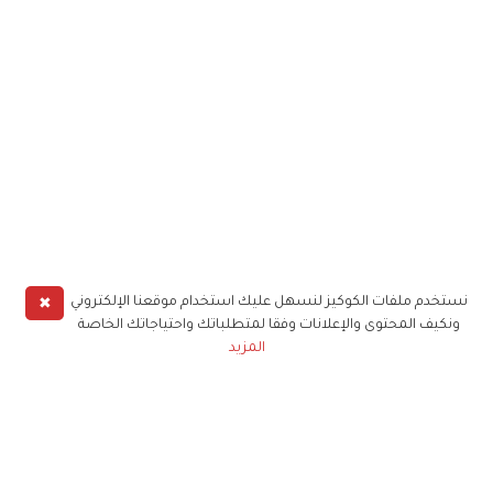
✖
نستخدم ملفات الكوكيز لنسهل عليك استخدام موقعنا الإلكتروني
ونكيف المحتوى والإعلانات وفقا لمتطلباتك واحتياجاتك الخاصة
المزيد
حملوا تطبيق
زهرة الخليج