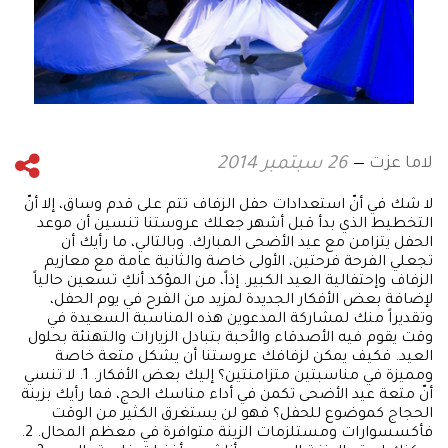
لاما عزت
26 سبتمبر 2014
لا شك في أنّ استعدادات حفل الزفاف تتم على قدم وساق، إلا أنّ
التخطيط الذي بدأ قبل أشهر جعلك عروستنا تنسين أن موعد
الحفل يتزامن مع عيد الأضحى المبارك. وبالتالي، ما رأيك أن
تجعلي الفرحة فرحتين، الأولى خاصة والثانية عامة مع معازيم
الزفاف وإحتفالية العيد الكبير. إذاً، من المؤكد أنكِ تسعين حالياً
لإضافة بعض الأفكار الجديدة لمزيد من الفرح في يوم الحفل،
وتقديراً منك لمشاركة المدعوين هذه المناسبة السعيدة في
وقت يقوم فيه الأصدقاء والأحبة بتبادل الزيارات والتهنئة بحلول
العيد. فكيف يمكن لزفافك عروستنا أن يشكل متعة خاصة
ومميزة في مناسبتين متزامنتين؟ إليك بعض الأفكار. 1. لا تنسي
أنّ متعة عيد الأضحى تكمن في أداء مناسك الحج، فما رأيك بزينة
الحجاج كموضوع للحفل؟ فهو لن يستغرق الكثير من الوقت
فأكسسوارات ومستلزمات الزينة متوافرة في معظم المحال. 2.