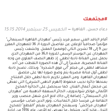
#مجتمعك
دعاء حسن ـ القاهرة
الخميس 25 سبتمبر 2014 15:15
أقام الناقد الفني سمير فريد رئيس "مهرجان القاهرة السينمائي"
مؤتمراً صحافياً للإعلان عن تفاصيل الدورة الـ 36 للمهرجان المقرر
بين 9 إلى 18 تشرين الثاني (نوفمبر) المقبل. وكشفت رئيس
المهرجان عن البوستر الرسمي للدورة الـ36 من المهرجان الذي
يحمل عيني الفنانة نادية لطفي. إذ ظهر النصف العلوي من وجه
الفنانة المصرية، مشيراً إلى أنّ هذه الصورة التقطت من أحد
مشاهد لطفي في فيلم "أبي فوق الشجرة". وبذلك، تصبح نادية
لطفي أول فنانة مصرية يتم وضع صورة لها على ملصق
لمهرجان القاهرة. ومن المقرر تكريم نادية لطفي خلال الافتتاح
بمنحها جائزة نجيب محفوظ (الهرم الذهبي الشرفي) التي تعطى
عن مجمل أعمال الفنان. كما سيحصل على الجائزة المخرج
الألماني فولكر شولندورف، الحائز السعفة الذهبية من "مهرجان
كان السينمائي"، إضافة إلى جاك لانغ الذي شغل منصب وزير
الثقافة في فرنسا خلال الثمانينات، ونور الدين صايب مؤسس
"مهرجان مراكش". وسيفتتح المهرجان بفيلم "القطع" للمخرج
التركي فاتح أكين ويتناول ما تعرض له الأرمن عام 1916 من إبادة