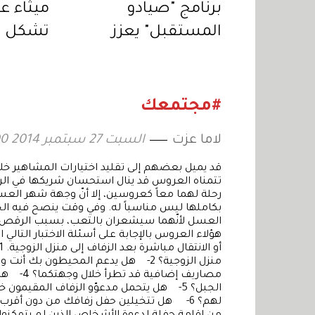
برنامج "صيادو
ميثاء عب
المستقبل" يعزز
تشكل ن
ارتباط الأجيال الناشئة
نفسي وا
بالموروث البحري
الإماراتي
#مجتمعك
لاما عزت
السبت 27 سبتمبر 2014 13:00
قد يميل بعضهم إلى تقليد اختيارات المشاهير 
تتمناه العروس قد ينال استحسان شريكها في الرحل
رحلة لهما معاً كعروسين، إلا أنّ وجهة شهر الع
بكاملها ليس مناسباً له. وفي وقت ينصح فيه 
العسل لأنّهما سيشعران بالتعب، بسبب الرقص خ
هؤلاء العروس بالإجابة على أسئلة الاختبار التال
مصاريف إ
الجبل؟ 5- هل يتحمل مدعوّو الزفاف المقيمون