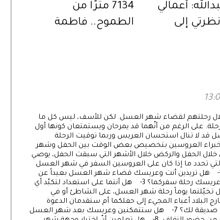
دالله: أعمالي
7134 مترًا من
ظرتي إلى
الطموح.. فاطمة
لعالم
العوضي تستعد
لتحدي قمة «لينين»
خلال رحلتهم لقضاء شهر العسل. لكن للأسف، ليس كل ما
ة. على الرغم من أنّهما قد يمرحان ويستمتعان كونها أول
سل قد لا تنال استحسان العريس وربما توقيت الرحلة
الخبراء العروسين بتخصيص بعض الوقت بين الحفل وشهر
لال الحفل والركض خلال الأشهر التي سبقت الحفل، يوصي
ي التي تحدد ما إذا كان على العروسين السفر في شهر العسل
أو الانتقال مباشرة بعد الزفاف إلى منزل الزوجية. 1- هل تريدين أنت وعريسك قضاء شهر العسل بعيداً عن
منزل الزوجية؟ 2- هل يدعم المحيطون بك أنت وعريسك رحلة سفركما؟ 3- هل أنتما على استعداد لتكبّد أي
ضافية قد تطرأ خلال وجهتكما؟ 4- هل تخيّلتما يوماً رحلة شهر العسل، على الشاطئ أو في
 خارج البلاد أعباء المجيء إلى حفلكما أم ستقدمان الدعوة
لهم؟ 6- هل تتخيلين حفل زفافك من دون أقرب صديقة لك؟ 7- هل ستتمكنين وعريسك بعد شهر العسل