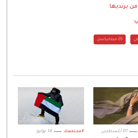
من يرتديها
ي
ي
20 ميغابيكسل
01 أغسطس
14 يوليو
#مجتمعك