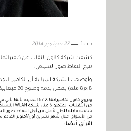
د ب أ
27 سبتمبر 2014
تتيح التقاط صور السيلفي.
x 8ر8 ملم) يعمل بدقة وضوح 20 ميغابيكسل.
في الأسواق خلال شهر تشرين أول/أكتوبر القادم نظير تكلفة تبلغ ن
اقرأي أيضا: