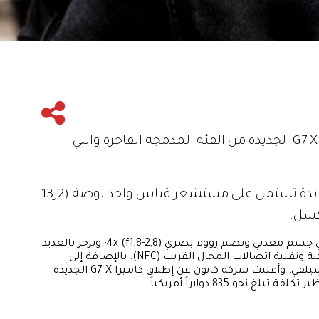
كشفت شركة كانون النقاب عن كاميراتها G7 X الجديدة من الفئة المدمجة الفاخرة والتي
وأوضحت الشركة اليابانية أن الكاميرا الجديدة تشتمل على مستشعر قياس واحد بوصة (2ر13
وتروج كانون لكاميراتها G7 X الجديدة بأنها تأتي في جسم معدني وتضم زووم بصري 4x (f1,8-2,8)؛ وتزخر بالعديد
من التقنيات المتطورة مثل شبكة WLAN اللاسلكية وتقنية اتصالات المجال القريب (NFC). بالإضافة إلى
شاشة قابلة للطي لأعلى من أجل التقاط صور السيلفي. وأعلنت شركة كانون عن إطلاق كاميرا G7 X الجديدة
حو 835 دولاراً أمريكياً.