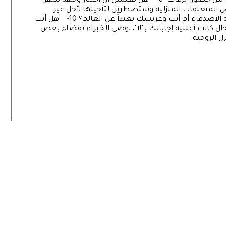
من إقامة حفلة لدعوة الأشخاص الذين لم يتمكنوا من حضور الزفاف. 8- هل تعلمين أنّ اختيار وجهة شهر
المتعلقات المنزلية وستضطرين لتأجيلها لأجل غير
مسمى؟ 9- هل تودين قضاء شهر العسل برفقة الأصدقاء أم أنت وعريسك بعيداً عن العالم؟ 10- هل أنت
انت أغلبية إجاباتك بـ"لا"، يوصي الخبراء بقضاء بعص
ل الزوجية.