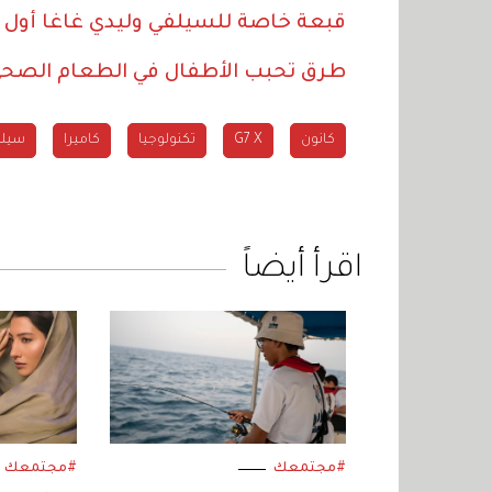
قبعة خاصة للسيلفي وليدي غاغا أول 
طرق تحبب الأطفال في الطعام الصح
كانون
G7 X
تكنولوجيا
كاميرا
سيلف
اقرأ أيضاً
#مجتمعك
#مجتمعك