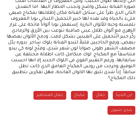
التي ارتدتها طوال الكليب، ومن المعروف ان العدسات تقلب
صورة الفنانة بشكل واضح وتجذب الانظار اليها. اما التعديل
الثاني الذي طرأ على ستايل الفنانة فكان إطلالتها بمكياج صيفي
مليء بالحياة وقد نفذه لها خبير التجميل اللبناني بوبا المعروف
بلمسته وحبه للألوان البارزة. إستعمل بوبا ألواناً فاتحة على غرار
الزهري مع ألوان ظلال عيني صافية تنوعت بين الأزرق والرمادي.
ركّز خبير التجميل على العينين بشكل لافت، ودمج الألوان بعضها
ببعض، ورفع الحاجبين قليلاً لتبدو الفنانة بلوك ساحر. بدوره بدّل
مصفف الشعر طوني صوايا لون شعر شذى، وفتّح لونه كي يبدو
متناسقاً مع المكياج. لوك متكامل كانت اطلالة مختلفة عن
سابقاتها، ورغم التغيير القوي في اللوك الجديد إلا انها احسنت
التوفيق وخرجت من روتين المكياج الغامق الذي كانت تطل
سابقاً. إذاً شذى تليق بها الالوان الفاتحة، فهل تفكرين بتطبيق
ذلك المكياج؟
ابن اللذينا
جمال
مكياج
جمال المشاهير
شذى حسون