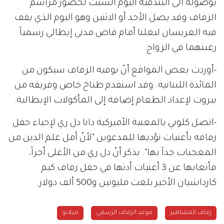
بوصوله الى البندقية اليوم السبت لحضور مراسم
الزفاف وقد يصل الأحد أو الاثنين وهو اليوم الذي يقف
فيه العريسان ليعلنا أمام قاض مدني إيطالي رسمياً
رغبتهما في الزواج.
-أوردت بعض المواقع أنّ بوفيه الزفاف سيكون من
المائدة اللبنانية. وقد استقدم طباخ خاص وفريقه من
بيروت لإعداد الطعام إضافة إلى المأكولات الإيطالية.
-اتصل كلوني بالمغنية الأميركية دانا دل ري لإحياء حفل
زفافه بأغنيات تؤديها للمدعوين "لأنّ أمل علم الدين من
المعجبات جداً بها". يذكر أنّ دل ري من الأغلى أجراً،
فأتعابها عن 3 أغنيات أدتها في حفل زفاف كيم
كارداشيان الأخير بلغت مليونين و500 ألف دولار.
زفاف المشاهير
موعد الزفاف الرسمي
ميلانو