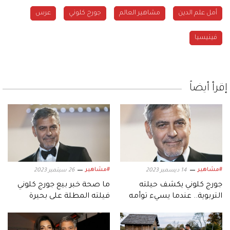
أمل علم الدين
مشاهير العالم
جورج كلوني
عرس
فينيسيا
إقرأ أيضاً
#مشاهير
#مشاهير
14 ديسمبر 2023
26 سبتمبر 2023
جورج كلوني يكشف حيلته
ما صحة خبر بيع جورج كلوني
التربوية.. عندما يسيء توأمه
فيلته المطلة على بحيرة
التصرف
كومو؟