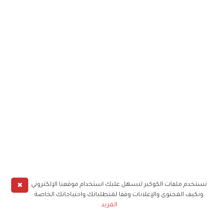
✖
نستخدم ملفات الكوكيز لنسهل عليك استخدام موقعنا الإلكتروني
ونكيف المحتوى والإعلانات وفقا لمتطلباتك واحتياجاتك الخاصة
المزيد