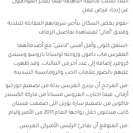
البلاد بسبب تكاليفه الباهظة فيما يعجز المواطنون
عن إيجاد فرص عمل.
-يقوم بعض السكان بتأجير شرفاتهم المقابلة للبلدية
وفندق "أمان" لمشاهدة تفاصيل الزفاف.
-استقل كلوني وأمل أمس "لانش" مع أصدقائهما
المقربين مات دامون وزوجته لوسيانا باروسو وسيندي
كروفرد إضافة إلى عدد آخر من الثنائيات، وقد ظهرت
عليهم بالصور علامات الحب والرومانسية الشديدة.
-من المرجح أن يرتدي العريس بدلة من تصميم جورجيو
أرماني، فيما اختارت العروس فستاناً من ماركة الكسندر
ماكوين من تصميم سارة بورتن التي صممت فستان
كايت ميدلتون خلال زواجها العام 2011 من الأمير وليام.
-من المتوقع أن يفاجئ الرئيس الأميركي العريس