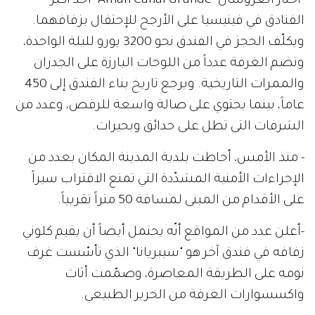
-اختار العروسان "Aman Canal Grande" أحد أكبر
الفنادق في فينيسيا على الأرجح للإحتفال بزفافهما.
ويكلّف الحجز في الفندق نحو 3200 يورو لليلة الواحدة،
وتضم الغرفة عدداً من اللوحات البارزة على الجدران
والممرات التاريخية. ويرجع تاريخ بناء الفندق إلى 450
عاماً، بينما يحتوي على صالة واسعة للرقص، وعدد من
الشرفات التى تطل على حدائق وبحيرات.
- منذ الأمس، أحاطت بلدية المدينة المكان بعدد من
الإجراءات الأمنية المشدّدة التي تمنع الاقتراب سيراً
على الأقدام من المبنى لمسافة 50 متراً تقريباً.
-أعلن عدد من المواقع أنّه يحتمل أيضاً أن يقيم كلوني
زفافه في فندق آخر هو "سيبريانا" الذي تأسّست غرف
نومه على الطريقة المعاصرة، وصمّمت أثاث
واكسسوارات الغرفة من الحرير الطبيعي.