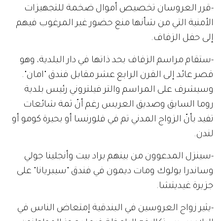
-قرر العروسان تخصيص أموال ضخمة للتجهيزات
الأمنية التي من شأنها منع حضور غير المرغوب فيهم
إلى حفل الزفاف.
-ستقام مراسم الزفاف بحد ذاتها في دار البلدية، وهو
قصر عائد إلى القرن الرابع عشر مقابل فندق "امان".
وسيشرف على المراسم والتر فيلتروني رئيس بلدية
روما السابق وصديق العريس رغم أنّ ثمة شائعات
تفيد بأنّ الزواج المدني تم في فلورنسا أو بحيرة كومو أو
لندن.
-سينزل المدعوون من بينهم براد بيت وأنجلينا جولي
وساندرا بولوك ومات ديمون في فندق "سيبريانا" على
جزيرة غيديتشا.
-يثير زواج العروسين في البندقية إمتعاض الناس في