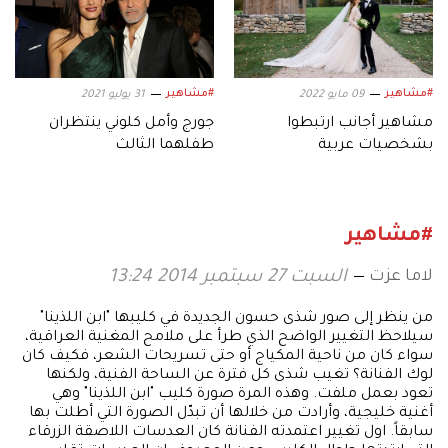
#مشاهير
#مشاهير
09 مايو 2022
31 يوليو 2021
مشاهير أجانب ارتبطوا
جورج وأمل كلوني ينتظران
بشخصيات عربية
طفلهما الثالث
#مشاهير
لاما عزت
السبت 27 سبتمبر 2014 13:24
من ينظر إلى صور شذى حسون الجديدة في كليبها "ابن اللذينا"
سيلاحظ التغيير الواضح الذي طرأ على ملامح المغنية العراقية،
سواء كان من ناحية المكياج أو حتى تسريحات الشعر، فكيف كان
لوك الفنانة؟ تغيب شذى كل فترة عن الساحة الفنية، ولكنها
تعود بعمل ملفت. وهذه المرة صورة كليب "ابن اللذينا" وهي
أغنية خليجية، وأرادت من خلالها أن تبدّل الصورة التي أطلت بها
سابقاً. اول تغيير اعتمدته الفنانة كان العدسات اللاصقة الزرقاء