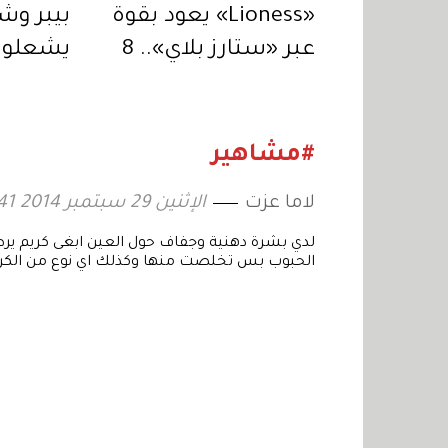
«Lioness» يعود بقوة
عبر «ستارز بلاي».. 8
يشعلون
حلقات من التشويق
المتواصل
استثنائ
#مشاهير
لاما عزت
الإثنين 29 سبتمبر 2014 13:41
لدي بشرة دهنية وجفاف حول العين ابغى كريم ير
الحبوب بس تخلصت منها وكذلك اي نوع من الكري