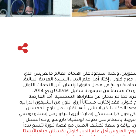
مدعويين، ولكنه استحوذ على اهتمام العالم فالعريس الذي
رج كلوني، إختار أمل علم الدين، السيدة العربية البنانية،
حامية دولية في مجال حقوق الإنسان. أبرز النجمات اللواتي
حضرن الحفل وتألقن بأناقتهن، هن آنا وينتور التي ارتدت فستاناُ من مجموعة شانيل Chanel لربيع 2014،
رة، كما لم تتخلى عن نظاراتها الشمسية. أما العارضة
ً صديقة وجارة جورج كلوني، فقد إختارت فستاناً أزرق اللون من الشيفون الدرابيه
ا الجذاب الذي لا يشي بأنها تقترب من بلوغ الخمسين.
ريكي جون كراسينسكي إختارت أزرق التركواز من إيميليو بوتشي
لبراقة موزعة بانتظام على طوله. لوتشيانا باروسو زوجة الممثل
ون، بياقة واسعة تكشف الصدر، مع قصة تنورة تتسع بدءاً
يوم: العروس أمل علم الدين كلوني بفستان جيامباتيستا