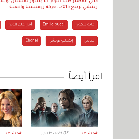
فالي القصير
طلة اليوم: آنا وينتور بفستان لويس فويت
ريتشي لربيع 2015.. حركة رومنسية واقعية
مات ديمون
Emilio pucci
أمل علم الدين
شانيل
إيميليو بوتشي
Chanel
اقرأ أيضاً
07 أغسطس
#مشاهير
#مشاهير