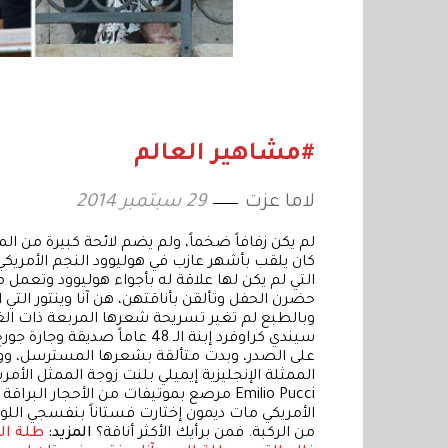
#مشاهير العالم
لاما عزت
29 سبتمبر 2014
لم يكن زفافاً ضخماً، ولم يضم لائحة كبيرة من ال
كان يلقب بأشهر عازب في هوليوود النجم الأمريكي جو
التي لم يكن لها علاقة له بأجواء هوليوود وتعمل م
وبالطبع لم تغير تسريحة شعرها المربعة ذات الغ
سيندي كراوفرد إبنة الـ 48 عاما
على الصدر، وبدت متألقة بشعرها المسترسل، ووجه
الممثلة الإنجليزية إيميلي بلنت زوجة الممثل الأم
Emilio Pucci مرصع بموتيفات من الأحجار ا
الأمريكي مات ديمون إختارت فستاناً بنفسجي الل
من الركبة. فمن برأيك الأكثر أناقة؟
المزيد:
طلة ال