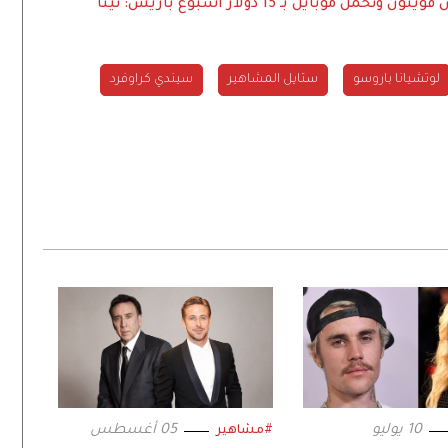
ون وتحمل موبايل بـ 15 دولار
أسبوع باريس: نينا
لوتشيانا باروسو
ستايل المشاهير
سيندي كراوفرد
10 يوليو
05 أغسطس
#مشاهير