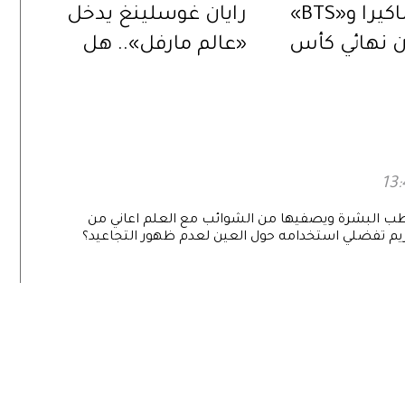
بيبر وشاكيرا و«BTS»
رايان غوسلينغ يدخل
 نهائي كأس
«عالم مارفل».. هل
العالم 2026.. بعرض
يكون الخليفة المنتظر
ي
لنيكولاس كيج؟
طب البشرة ويصفيها من الشوائب مع العلم اعاني من
م تفضلي استخدامه حول العين لعدم ظهور التجاعيد؟