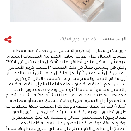
الريم سيف
29 نوفمبر 2014
ديور سكين ستار ... إنه كريم الأساس الذي تحدثت عنه معظم
مدونات الجمال حول العالم، وتلقى الكثير من التقييمات الممتازة،
لدرجة أن البعض منهن أطلقن عليه "أفضل فاونديشن في 2014"،
ولكن هل يستحق فعلاً كل ذلك الصخب؟ اقتنيت كريم الأساس
بنفسي قبل أسبوعين تأثراً بكل ما قيل عنه، لأنني أردت بالفعل أن
أرى ما هو الجديد والمميز فيه. وقد اكتشفت التالي: هو كريم
أساس لامع، ذو تغطية متوسطة قابلة للبناء إلى تغطية كلية،
والجميل فيه هو أنه مهما أكثرتِ من وضع طبقة فوق طبقة
فهو يظل يعطيكِ لوك طبيعي جداً للبشرة، وكأنه بشرتكِ! أنصح
به لجميع أنواع البشرة، حتى لو كانت بشرتكِ دهنية أو مختلطة
(مثلي) لأنه ذو لمعة حفيفة وبإمكانكِ التخفيف منها بسهولة عن
طريق تطبيق البودرة. إذا كانت بشرتكِ تعاني من البثور والحبوب
فقد لا يكون المستحضر المثالي بالنسبة لكِ لأنكِ ستضطرين
لوضع طبقة فوق طبقة للحصول على تغطية كاملة، كما
أنصحكِ أن تطبقي الكونسيلر على مناطق البثور لتغطيتها تماماً