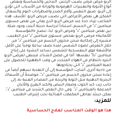
الربو مرض مزمن يصيب الرئتين. التدخين والحساسية وبعض
أنواع الأدوية والتغييرات الهرمونية والوراثة من الأسباب التي تؤدي
إلى الربو. ضيق التنفس وآلام الصدر واضطرابات النوم والسعال
المتكرر هي بعض الأعراض التي تصيب مريض الربو. للأسف، هذه
المتاعب تزداد حدةً عند مريض الربو الذي يعاني من نقص مستوى
فيتامين "د" في الجسم، استناداً لدراسة حديثة أثبتت وجود صلة
بين نقص فيتامين "د" ومرض الربو. لذا، تنصح «المؤسسة
الألمانية» مرضى الربو بفحص مستوى فيتامين "د" لدى الطبيب،
مشيرة إلى إمكانية شحن مخزون الجسم من فيتامين "د" من
خلال التعرض لضوء الشمس لمدة نصف ساعة يومياً على الأقل.
فالأشعة فوق البنفسجية للشمس تساعد البشرة على إنتاج
فيتامين "د3" بنفسها. أما في فصل الشتاء، فينبغي لمرضى الربو
التنزه بانتظام في الهواء المتجدد في وقت الظهيرة للحصول على
كمية الفيتامين "د" التي يحتاجونها.
من ناحية أخرى، أشارت المؤسسة إلى أن التغذية تسهم أيضاً في
إعادة شحن مخزون الجسم من فيتامين "د"، موضحةً أن الأسماك
البحرية الدهنية مثل التونة والرنجة من المصادر الغنية به، إلى
جانب زيت كبد الحوت وصفار البيض والكبد البقري والألبان
المدعمة بالفيتامين "د". وفي حال النقص الشديد في فيتامين "د"،
يمكن حينئذ تعاطي المكملات الغذائية تحت إشراف الطبيب.
للمزيد:
هذا هو الوقت المناسب لعلاج الحساسية