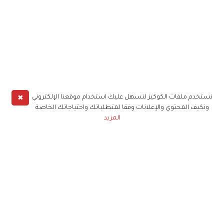
✖
نستخدم ملفات الكوكيز لنسهل عليك استخدام موقعنا الإلكتروني
ونكيف المحتوى والإعلانات وفقا لمتطلباتك واحتياجاتك الخاصة
المزيد
حملوا تطبيق
زهرة الخليج