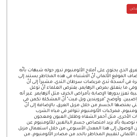
بيض
لعرق الذي يحتوي على أملاح الألومنيوم تدور حوله شبهات بأنّه
اف الموقع الألماني أنّ الاشتباه في هذه المخاطر يستند إلى
رة في أنسجة ثدي مريضات سرطان الثدي، مشيراً إلى أنّ
وفي ما يتعلق بمرض الزهايمر، يفترض العلماء أنّ توغل
ة تعزز بدورها الإصابة بأمراض الخرف مثل ألزهايمر. غير أنه
راضيين. وأوضح "فرويندين ويل فيت" أنّ المشكلة تكمن في
لتي يمتصها الجسم من خلال مزيل العرق، بالإضافة إلى أنّ
ومنيوم، فمركبات الألومنيوم تتوافر في مياه الشرب
ات الأخرى، مثل أحمر الشفاه وظلال العيون ومعجون
ية توصية بألا يزيد امتصاص جسم البالغين للألومنيوم عن
مكن الوصول إلى هذا المعدل الأسبوعي من خلال استعمال مزيل
 الألماني لتقييم المخاطر بالحد من مصادر الألومنيوم، من