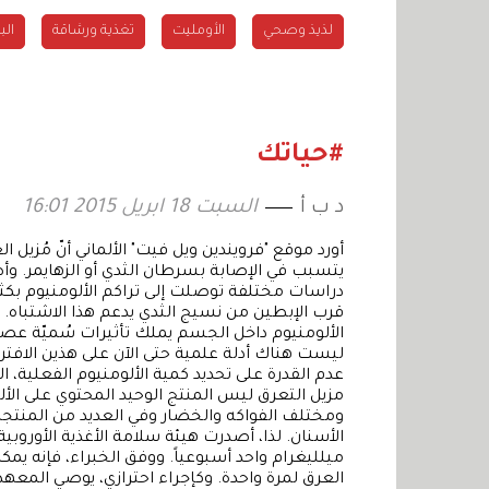
لذيذ وصحي
الأومليت
تغذية ورشاقة
ال
#حياتك
د ب أ
السبت 18 ابريل 2015 16:01
أورد موقع "فرويندين ويل فيت" الألماني أنّ مُزيل ا
يتسبب في الإصابة بسرطان الثدي أو الزهايمر. وأض
دراسات مختلفة توصلت إلى تراكم الألومنيوم بكث
قرب الإبطين من نسيج الثدي يدعم هذا الاشتباه. 
الألومنيوم داخل الجسم يملك تأثيرات سُميّة عصبي
ليست هناك أدلة علمية حتى الآن على هذين الافت
عدم القدرة على تحديد كمية الألومنيوم الفعلية، ا
مزيل التعرق ليس المنتج الوحيد المحتوي على الأل
ومختلف الفواكه والخضار وفي العديد من المنتج
الأسنان. لذا، أصدرت هيئة سلامة الأغذية الأوروب
ميلليغرام واحد أسبوعياً. ووفق الخبراء، فإنه ي
العرق لمرة واحدة. وكإجراء احترازي، يوصي المعهد