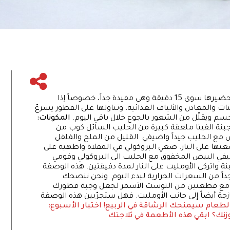
وصفة الأومليت مع البروكولي والفيتا لا يتطلب تحضيرها سوى 15 دقيقة وهي مفيدة جداً، خصوصاً إذا
ت والمعادن والألياف الغذائية، وتناولها على الفطور يسرعّ
سم ويقلّل من الشعور بالجوع خلال باقي اليوم.
المكونات:
جبنة الفيتا ملعقة كبيرة من الحليب السائل كوب من
مع الحليب جيداً واضيفي القليل من الملح والفلفل
عيها على النار. ضعي البروكولي في المقلاة واطهيه على
يفي البيض المخفوق مع الحليب الى البروكولي وقومي
ع الجبنة واتركي الأومليت على النار لمدة دقيقتين. هذه الوصفة
د مقبول جداً من السعرات الحرارية لبدء اليوم. ونحن ننصحك
فيتا مع قطعتين من التوست الأسمر لجعل وجبة فطورك
ة أيضاً إلى جانب الأومليت. فهل ستجرّبين هذه الوصفة
الطعام سيمنحك الرشاقة في الربيع!
اختبار الأسبوع:
زنك؟ ابقي هذه الأطعمة في ثلاجتك