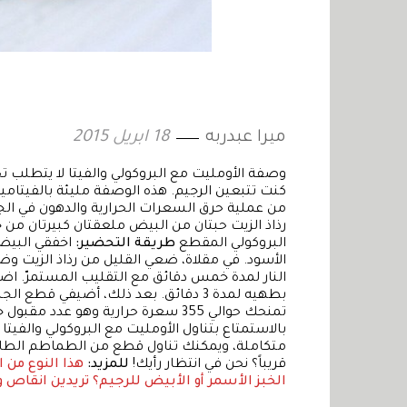
ميرا عبدربه
18 ابريل 2015
كنت تتبعين الرجيم. هذه الوصفة مليئة بالفيتامينا
من عملية حرق السعرات الحرارية والدهون في الج
رذاذ الزيت حبتان من البيض ملعقتان كبيرتان من 
البروكولي المقطع
طريقة التحضير:
اخفقي البيض 
الأسود. في مقلاة، ضعي القليل من رذاذ الزيت وض
النار لمدة خمس دقائق مع التقليب المستمرّ. اض
بطهيه لمدة 3 دقائق. بعد ذلك، أضيفي قط
تمنحك حوالي 355 سعرة حرارية وهو عد
بالاستمتاع بتناول الأومليت مع البروكولي وال
متكاملة، ويمكنك تناول قطع من الطماطم الطازج
قريباً؟ نحن في انتظار رأيك!
للمزيد:
هذا النوع من 
الخبز الأسمر أو الأبيض للرجيم؟
تريدين انقاص و