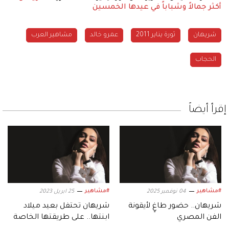
أكثر جمالاً وشباباً في عيدها الخمسين
شريهان
ثورة يناير 2011
عمرو خالد
مشاهير العرب
الحجاب
إقرأ أيضاً
#مشاهير
#مشاهير
04 نوفمبر 2025
25 ابريل 2023
شريهان.. حضور طاغٍ لأيقونة
شريهان تحتفل بعيد ميلاد
الفن المصري
ابنتها.. على طريقتها الخاصة