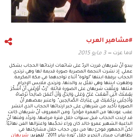
#مشاهير العرب
لاما عزت
3 مايو 2015
يبدو أنّ شريهان قررت الردّ على شائعات ارتدائها الحجاب بشكل
عملي. إذ نشرت النجمة المصرية صورة قديمة لها وهي ترتدي
الحجاب برفقة ابنتها "لولوة" أثناء تواجدهما في مكة المكرمة.
وظهرت ابنتها وهي تقبّل يد والدتها، وترتدي ملابس الإحرام
مثلها. وعلّقت شريهان على الصورة قائلة: "رَبِّ أَوْزِعْنِي أَنْ أَشْكُرَ
نِعْمَتَكَ الَّتِي أَنْعَمْتَ عَلَيَّ وَعَلَى وَالِدَيَّ وَأَنْ أَعْمَلَ صَالِحاً تَرْضَاهُ
وَأَدْخِلْنِي بِرَحْمَتِكَ فِي عِبَادِكَ الصَّالِحِين". واعتبر بعضهم أنّ
الصورة تأكيد من شريهان على خبر ارتدائها الحجاب الذي انتشر
عقب عودتها من العمرة مؤخراً. ومن المعروف أنّ شريهان كانت
قد ارتدت الحجاب قبل سنوات خلال فترة مرضها، وتردّد وقتها أنّ
الداعية الشهير عمرو خالد كان وراء تحجّبها واعتزالها الفن نهائيّاً.
لكنّ الجمهور فوجئ بها من دون حجاب خلال مشاركتها في
تظاهرات ميدان التحرير خلال "ثورة يناير 2011".
للمزيد:
شريهان