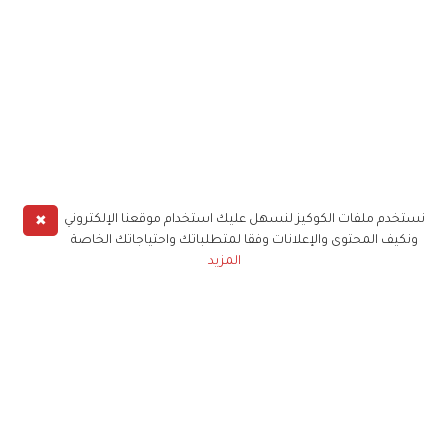
✖
نستخدم ملفات الكوكيز لنسهل عليك استخدام موقعنا الإلكتروني
ونكيف المحتوى والإعلانات وفقا لمتطلباتك واحتياجاتك الخاصة
المزيد
حملوا تطبيق
زهرة الخليج