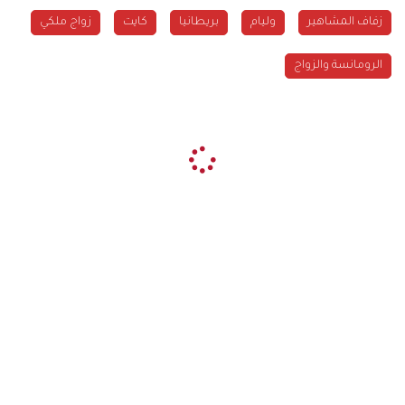
زفاف المشاهير
وليام
بريطانيا
كايت
زواج ملكي
الرومانسة والزواج