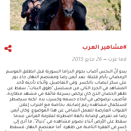
#مشاهير العرب
لاما عزت
26 مايو 2015
يبدو أنّ النحس أصاب نجوم الدراما السورية قبل انطلاق الموسم
الرمضاني بأيام قليلة. بعد أيمن رضا ومعتصم النهار، جاء دور
علي سكر ليصاب بالكسر. وفي التفاصيل، وأثناء تأديته لأحد
المشاهد في الجزء الثاني من مسلسل "طوق البنات"، سقط عن
ظهر الحصان الذي كان يركض بسرعة فائقة في مشهد مطاردة،
فأصيب برضوض في أنحاء جسمه وكسرت يده. لكنه سيضطر
لاستكمال مشاهده رغم إصابته، بخاصة مع اقتراب إعلان
القنوات العارضة للعمل الشامي عن هذا الموضوع. وكان أيمن
رضا قد تعرض لإصابة بالغة اضطرته لملازمة الفراش عندما
سقط على الأرض أثناء تصوير مشاهده في "دنيا2"، ما أدى إلى
كسر في الفقرة الثامنة من ظهره. أما معتصم النهار، فسقط