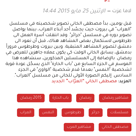
لاما عزت
الإثنين 25 مايو 2015 14:44
قبل يومين، بدأ مصطفى الخاني تصوير شخصيته في مسلسل
"العراب" في بيروت حيث يجسّد أحد أبناء العراب، بينما يواصل
تصوير دوره في مسلسل "حرائر". وقد انتقلت أسرة العمل الى
طرطوس لاستكمال بعض المشاهد هناك، قبل أن تعود الى
دمشق لتصوير المشاهد المتبقية. وبين بيروت وطرطوس مروراً
بدمشق، يسابق الخاني الوقت كي يكون عملاه جاهزين للعرض في
رمضان. بالإضافة إلى المسلسلين المذكورين، سنشاهده هذا
الموسم في الجزء السابع من "باب الحارة" الذي يسجّل عودة قوية
لشخصية "النمس" بعدما قدم شخصية "الواوي" في الجزء
السادس. إليكم الصورة الأولى للخاني من مسلسل "العراب".
المزيد:
مصطفى الخاني “العرّاب” الجديد
مشاهير رمضان
رمضان
باب الحارة
2015 رمضان
مسلسلات
حرائر
طرطوس
النمس
العراب
مصطفى الخاني
مشاهير العرب