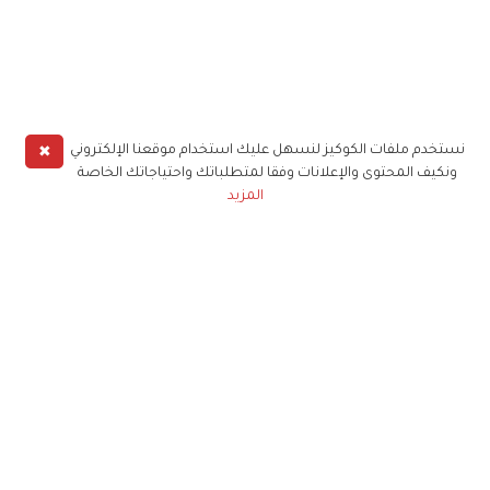
✖
نستخدم ملفات الكوكيز لنسهل عليك استخدام موقعنا الإلكتروني
ونكيف المحتوى والإعلانات وفقا لمتطلباتك واحتياجاتك الخاصة
المزيد
حملوا تطبيق
زهرة الخليج