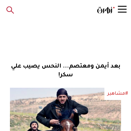
بعد أيمن ومعتصم... النحس يصيب علي
سكر!
#مشاهير