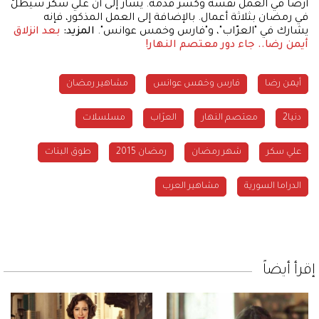
أرضاً في العمل نفسه وكسر قدمه. يشار إلى أنّ علي سكر سيطلّ
في رمضان بثلاثة أعمال. بالإضافة إلى العمل المذكور، فإنه
يشارك في "العرّاب"، و"فارس وخمس عوانس".
المزيد:
بعد انزلاق
أيمن رضا.. جاء دور معتصم النهار!
أيمن رضا
فارس وخمس عوانس
مشاهير رمضان
دنيا2
معتصم النهار
العرّاب
مسلسلات
علي سكر
شهر رمضان
رمضان 2015
طوق البنات
الدراما السورية
مشاهير العرب
إقرأ أيضاً