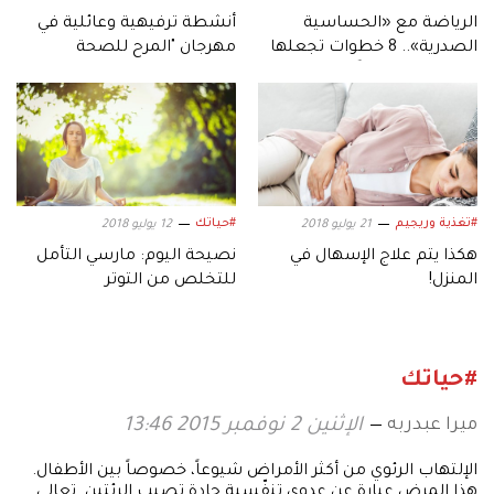
الرياضة مع «الحساسية
أنشطة ترفيهية وعائلية في
الصدرية».. 8 خطوات تجعلها
مهرجان "المرح للصحة
أسهل وأكثر أماناً
واللياقة"
#تغذية وريجيم
#حياتك
21 يوليو 2018
12 يوليو 2018
هكذا يتم علاج الإسهال في
نصيحة اليوم: مارسي التأمل
المنزل!
للتخلص من التوتر
#حياتك
ميرا عبدربه
الإثنين 2 نوفمبر 2015 13:46
الإلتهاب الرئوي من أكثر الأمراض شيوعاً، خصوصاً بين الأطفال.
هذا المرض عبارة عن عدوى تنفّسية حادة تصيب الرئتين. تعالي