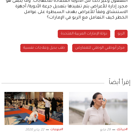
المفعول وغير ذلك من الأدوية المضادة للالتهابات. وما يتبقى هو
مجرد إدارة للأعراض يتم تنفيذها بتعديل جرعة الأدوية/ أجهزة
الاستنشاق وفقاً للأعراض بهدف السيطرة على عوامل
الخطر.كيف التعامل مع الربو في الإمارات؟
الربو
دولة الإمارات العربية المتحدة
مركز أبوظبي الوطني للمعارض
طب بديل وعلاجات نفسية
إقرأ أيضاً
#حياتك
#منوعات
29 مايو
22 يناير 2020