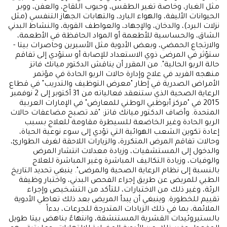
مثل الغبار، وخاصة تغير الطقس، وحبوب اللقاح، والعفن، ووبر
الحيوانات الأليفة، والهواء البارد، والتهابات الجهاز التنفسي (مثل
نزلات البرد)، والدخان، والإجهاد، والعواطف القوية، والنشاط البدني
الشاق، والحساسية للأطعمة أو المواد الحافظة في الأطعمة،
والارتجاع الحمضي، وبعض الأدوية مثل الأسبرين وحاصرات بيتا -
ستؤثر في المرضى ذوي الاستعداد للإصابة أو ستؤدي إلى تفاقم
حالة الربو الحالية". من المقرر أن يناقش الدكتور ميانك فاتز
منهجه الفريد في علاج وإدارة حالات الربو الحادة في مؤتمر
الأمراض الصدرية في إطار "معرض التوظيف والتدريب" في قطاع
الرعاية الصحية الذي ستنعقد فعالياته من 31 أكتوبر إلى 2 نوفمبر
2015 في "مركز أبوظبي الوطني للمعارض" في الإمارات العربية
المتحدة. وأضاف الدكتور ميانك فاتز: "قد تصبح مضاعفات حالات
الربو الحادة وغير الخاضعة للسيطرة مقاومة للعلاج بسبب
إعادة تكوين الشعب الهوائية التي تؤدي إلى سوء نوعية الحياة،
وحالات تفاقم المرض المتكررة، والزيارات اللاحقة لغرف الطوارئ،
والدخول إلى المستشفيات، وزيادة معدلات انتشار المرض
والوفيات، وزيادة التكاليف المباشرة وغير المباشرة للعلاج
بالنسبة إلى نظام الرعاية الصحية والمرضى". ينبغي تحديد التاريخ
الطبي للمريض عن طريق إجراء الفحص البدني، واختبار وظيفة
الرئة، وغير ذلك من الاختبارات، للتأكد من التشخيص وإجراء
تقييم للخطورة. وينبغي أن يبدأ المريض بعد ذلك تعاطي الأدوية
الملائمة، بما في ذلك الزيادات المتدرجة للجرعات، بدءاً
بالستيروئيدات القشرية المستنشقة، وانتهاءً بناهض بيتا طويل