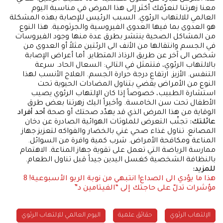
معنا زهرتنا لنعرّفك أكثر إلى هذا المرض في مناسبة اليوم
العالمي للالتهاب الرئوي. السبب الرئيس للإصابة بهذه المشكلة
هو العدوى بما فيها العدوى الفيروسية والجرثومية. هذا النوع
من المشاكل الصحية ينتشر بطرق عدة منها وجود الفيروسات
في الجسم وانتقالها من الأنف الى الرئتين مثلاً أو العدوى من
شخص الى آخر عن طريق الرذاذ المتطاير. أما أعراض الإصابة
بالالتهاب الرئوي، فتتمثل في التالي: السعال الحاد. سرعة
التنفس. الأزيز. ارتفاع درجة حرارة الجسم. العلاج الأنسب لهذا
النوع من الأمراض يقضي بتناول المضادات الحيوية تحت
استشارة الطبيب، خصوصاً إذا كان الإلتهاب الرئوي يصيب
الأطفال تحت سن الخامسة. وأخيراً اليك زهرتنا بعض طرق
الوقاية من هذا المرض الذي قد يهدّد صحتك أو صحة
أحد أفراد
عائلتك:
تجنّب التعرض للملوثات الهوائية الصادرة عن دخان
المصانع. تناول غذاء صحي غني بالخضار والفواكه لتعزيز جهاز
المناعة ومكافحة الأمراض. شرب كمية وافرة من السوائل.
ممارسة الرياضة التي تعمل على تقوية جهاز المناعة. الاهتمام
بالنظافة الشخصية كغسل اليدين جيداً قبل تناول الطعام.
للمزيد:
هذا ما يؤدي الى الصداع!
انتبهي من نوبة الربو الأسبوعية!
8
مؤشرات تدلّ على حاجتك إلى “الفيتامين د”
الإلتهاب الرئوي
حقائق علمية
اليوم العالمي للإلتهاب الرئوي