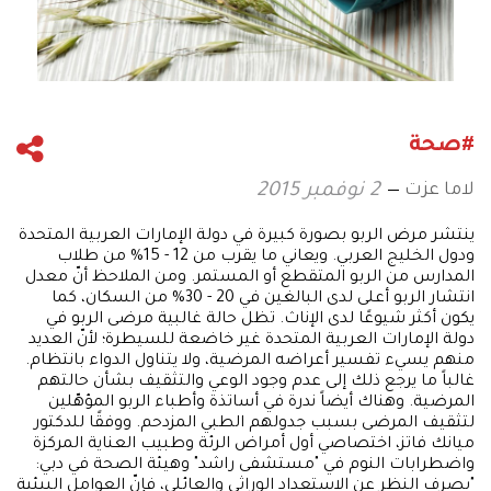
#صحة
لاما عزت
2 نوفمبر 2015
ينتشر مرض الربو بصورة كبيرة في دولة الإمارات العربية المتحدة
ودول الخليج العربي. ويعاني ما يقرب من 12 - 15% من طلاب
المدارس من الربو المتقطع أو المستمر. ومن الملاحظ أنّ معدل
انتشار الربو أعلى لدى البالغين في 20 - 30% من السكان، كما
يكون أكثر شيوعًا لدى الإناث. تظل حالة غالبية مرضى الربو في
دولة الإمارات العربية المتحدة غير خاضعة للسيطرة؛ لأنّ العديد
منهم يسيء تفسير أعراضه المرضية، ولا يتناول الدواء بانتظام.
غالباً ما يرجع ذلك إلى عدم وجود الوعي والتثقيف بشأن حالتهم
المرضية. وهناك أيضاً ندرة في أساتذة وأطباء الربو المؤهّلين
لتثقيف المرضى بسبب جدولهم الطبي المزدحم. ووفقًا للدكتور
ميانك فاتز، اختصاصي أول أمراض الرئة وطبيب العناية المركزة
واضطرابات النوم في "مستشفى راشد" وهيئة الصحة في دبي:
"بصرف النظر عن الاستعداد الوراثي والعائلي، فإنّ العوامل البيئية