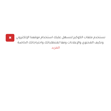
✖
نستخدم ملفات الكوكيز لنسهل عليك استخدام موقعنا الإلكتروني
ونكيف المحتوى والإعلانات وفقا لمتطلباتك واحتياجاتك الخاصة
المزيد
حملوا تطبيق
زهرة الخليج