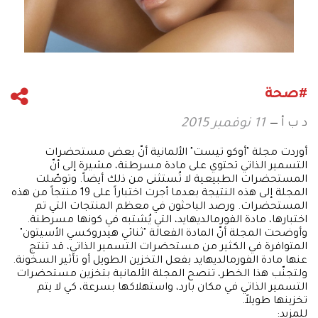
#صحة
د ب أ
11 نوفمبر 2015
أوردت مجلة "أوكو تيست" الألمانية أنّ بعض مستحضرات
التسمير الذاتي تحتوي على مادة مسرطنة، مشيرة إلى أنّ
المستحضرات الطبيعية لا تُستثنى من ذلك أيضاً. وتوصّلت
المجلة إلى هذه النتيجة بعدما أجرت اختباراً على 19 منتجاً من هذه
المستحضرات. ورصد الباحثون في معظم المنتجات التي تم
اختبارها، مادة الفورمالديهايد، التي يُشتبه في كونها مسرطنة.
وأوضحت المجلة أنّ المادة الفعالة "ثنائي هيدروكسي الأسيتون"
المتوافرة في الكثير من مستحضرات التسمير الذاتي، قد تنتج
عنها مادة الفورمالديهايد بفعل التخزين الطويل أو تأثير السخونة.
ولتجنّب هذا الخطر، تنصح المجلة الألمانية بتخزين مستحضرات
التسمير الذاتي في مكان بارد، واستهلاكها بسرعة، كي لا يتم
تخزينها طويلاً.
للمزيد: