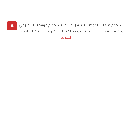
✖
نستخدم ملفات الكوكيز لنسهل عليك استخدام موقعنا الإلكتروني
ونكيف المحتوى والإعلانات وفقا لمتطلباتك واحتياجاتك الخاصة
المزيد
حملوا تطبيق
زهرة الخليج
الاشتراك للحصول على ملخص أسبوعي على بريدك