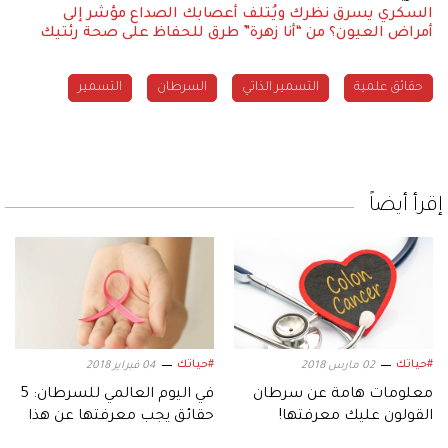
السكري يسرق نظرك ويُتلف أعصابك
الصداع مؤشر إلى
أمراض العيون؟
من “أنا زهرة” طرق للحفاظ على صحة رئتيك
حقائق علمية
التسمير الذاتي
السرطان
التسمير
إقرأ أيضاً
#حياتك
#حياتك
02 مارس 2018
04 فبراير 2018
معلومات هامة عن سرطان
في اليوم العالمي للسرطان: 5
القولون عليك معرفتها!
حقائق يجب معرفتها عن هذا
المرض