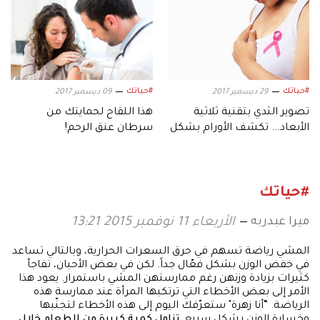
#حياتك
#حياتك
29 ديسمبر 2017
09 ديسمبر 2017
تصوير الثدي بتقنية ثلاثية
هذا اللقاح لحمايتك من
الأبعاد... تكشف الأورام بشكل
سرطان عنق الرحم!
أفضل
#حياتك
ميرا عبدربه
الأربعاء 11 نوفمبر 2015 13:21
المشي رياضة تسهم في حرق السعرات الحرارية، وبالتالي تساعد
في خفض الوزن بشكل فعّال جداً. لكن في بعض الأحيان، تفاجأ
كثيرات بزيادة وزنهن رغم ممارستهن المشي باستمرار. يعود هذا
الأمر إلى بعض الأخطاء التي ترتكبها المرأة عند ممارسة هذه
الرياضة. “أنا زهرة" ستعرّفك اليوم إلى هذه الأخطاء لتجنّبها
وخسارة الوزن بشكل سريع.
تناول كمية كبيرة من الطعام خلال