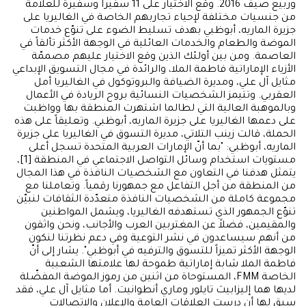
وربيع صيف 2016. وقع الاختيار على 11 سفيراً وسفيرة للعلامة
من جنسيات مختلفة لإحياء تجاربهم الخاصة في الغاليريا على
جزيرة الماريه، أبوظبي بهدف تسليط الضوء على تنوّع خدمات
الموضة والطعام والخدمات العائلية في الوجهة الأكثر تألقاً في
العاصمة. ومن بين أولئك الذين وقع الاختيار عليهم مصممّة
الأزياء الإماراتية فاطمة الملا، والرائدة في مجال التسويق الإبداعي
مثايل آل علي، ومديرة الضيافة والبروتوكول في الغاليريا أمل
العقربي. وتتيمز الشخصيات النسائية بروح الريادة في الأعمال
وبالموهبة العالية التي لطالما اشتهرت المنطقة بها وواظبت
على دعمها الغاليريا على جزيرة الماريه، أبوظبي. وتعليقاً على هذه
الحملة، قالت زينب التلاتي، مديرة التسوق في الغاليريا على جزيرة
الماريه، أبوظبي: "بما أنّ الإمارات العربية المتحدة تسجل أعلى
مستويات استخدام وسائل التواصل الاجتماعي في المنطقة [1]،
يتمثل هدفنا في التعاون مع الشخصيات النافذة في هذا المجال
من المنطقة من أجل التفاعل مع جمهورنا رقمياً. وتعاملنا مع
مجموعة كاملة من الشخصيات النافذة متعدّدة الثقافات لنبيّن
تنوّع الجمهور الذي تستهدفه الغاليريا، ويشمل المواطنين
والمقيمين، فضلاً عن المغتربين العرب والأجانب، ونحن واثقون
من أنهم سيساعدون في نشر التوعية وفي دعم نظرتنا لنكون
الوجهة الأكثر تميزاً للتسوق والترفيه في أبوظبي". يشار إلى أنّ
فاطمة الملا شابة إماراتية طموحة لها علامتها الشعبية
الخاصة FMM، المستوحاة من اثنين من رموز الموضة المفضّلة
لديها هما إليزابيث تايلور وماري أنطوانيت. أما مثايل آل علي، فقد
سبق لها أن درست العلاقات العامة والإعلان والاتصالات