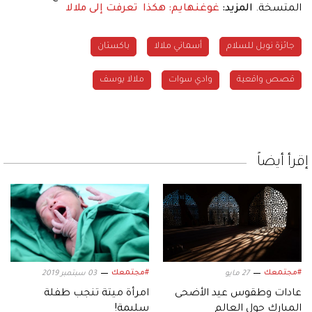
المتسخة.
المزيد:
غوغنهايم: هكذا تعرفت إلى ملالا
جائزة نوبل للسلام
أسماني ملالا
باكستان
قصص واقعية
وادي سوات
ملالا يوسف
إقرأ أيضاً
#مجتمعك
#مجتمعك
27 مايو
03 سبتمبر 2019
عادات وطقوس عيد الأضحى
امرأة ميتة تنجب طفلة
المبارك حول العالم
سليمة!