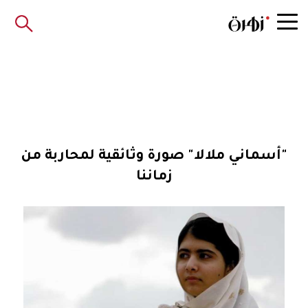
"أسماني ملالا" صورة وثائقية لمحاربة من
زماننا