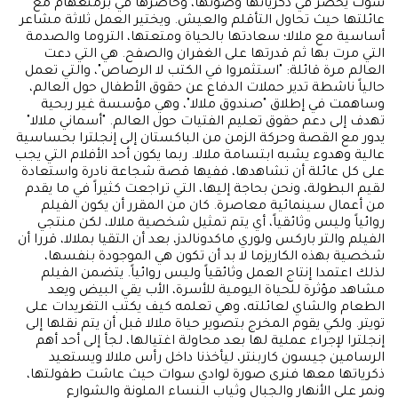
سوت يحضر في ذكرياتها وصوتها، وحاضرها في برمنغهام مع
عائلتها حيث تحاول التأقلم والعيش. ويختير العمل ثلاثة مشاعر
أساسية مع ملالا؛ سعادتها بالحياة ومتعتها، التروما والصدمة
التي مرت بها ثم قدرتها على الغفران والصفح. هي التي دعت
العالم مرة قائلة: "استثمروا في الكتب لا الرصاص"، والتي تعمل
حالياً ناشطة تدير حملات الدفاع عن حقوق الأطفال حول العالم،
وساهمت في إطلاق "صندوق ملالا"، وهي مؤسسة غير ربحية
تهدف إلى دعم حقوق تعليم الفتيات حول العالم. "أسماني ملالا"
يدور مع القصة وحركة الزمن من الباكستان إلى إنجلترا بحساسية
عالية وهدوء يشبه ابتسامة ملالا. ربما يكون أحد الأفلام التي يجب
على كل عائلة أن تشاهدها، ففيها قصة شجاعة نادرة واستعادة
لقيم البطولة، ونحن بحاجة إليها، التي تراجعت كثيراً في ما يقدم
من أعمال سينمائية معاصرة. كان من المقرر أن يكون الفيلم
روائياً وليس وثائقياً، أي يتم تمثيل شخصية ملالا، لكن منتجي
الفيلم والتر باركس ولوري ماكدونالدز، بعد أن التقيا بملالا، قررا أن
شخصية بهذه الكاريزما لا بد أن تكون هي الموجودة بنفسها،
لذلك اعتمدا إنتاج العمل وثائقياً وليس روائياً. يتضمن الفيلم
مشاهد مؤثرة للحياة اليومية للأسرة، الأب يقي البيض ويعد
الطعام والشاي لعائلته، وهي تعلمه كيف يكتب التغريدات على
تويتر. ولكي يقوم المخرج بتصوير حياة ملالا قبل أن يتم نقلها إلى
إنجلترا لإجراء عملية لها بعد محاولة اغتيالها، لجأ إلى أحد أهم
الرسامين جيسون كاربنتر، ليأخذنا داخل رأس ملالا ويستعيد
ذكرياتها معها فنرى صورة لوادي سوات حيث عاشت طفولتها،
ونمر على الأنهار والجبال وثياب النساء الملونة والشوارع