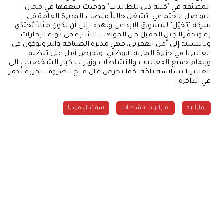
المطبّقة في "كلية دبي للطالبات" ووجدت شغفها في مجال
التواصل الاجتماعي. تشغل حالياً منصب المديرة العامة في
شركة "تخيّل" للتسويق الإبداعي وتهدف إلى أن تكون مثالاً يُحتذى
به وتحفّز الجيل المقبل من المواهب الشابة في دولة الإمارات.
وبالنسبة إلى أمل العقربي، فهي مديرة الضيافة والبروتوكول في
الغاليريا في جزيرة المارية، أبوظبي. وتحرص أمل على تنظيم
وإتمام جميع الفعاليات والنشاطات وزيارات كبار الشخصيات إلى
الغاليريا بسلاسة تامّة، كما تحرص على منح الضيوف تجربة تُحفر
في الذاكرة.
إماراتية
اماراتيات ناشطات
سوشال ميديا