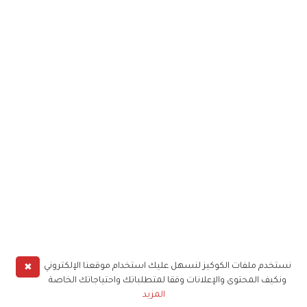
✖
نستخدم ملفات الكوكيز لنسهل عليك استخدام موقعنا الإلكتروني
ونكيف المحتوى والإعلانات وفقا لمتطلباتك واحتياجاتك الخاصة
المزيد