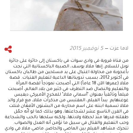
لاما عزت
5 نوفمبر 2015
من فتاة قروية في وادي سوات في باكستان إلى حائزة على جائزة
نوبل للسلام، إنها ملالا يوسف، الصبية الباكستانية التي نجت
بأعجوبة من محاولة اغتيال على يد مسلحين من طالبان باكستان
في أكتوبر 2012، بسبب تدويناتها الداعية لتعليم الفتيات. قصة
ملالا (عمرها الآن 18 عاماً) التي أصبحت نموذجاً لقصة المرأة
والتعليم والنضال ضد التطرف في كثير من بلاد العالم، أصبحت
فيلماً وثائقياً بعنوان "أسماني ملالا" للمخرج الأميركي ديفيس
غوغنهايم. يبدأ الفيلم، المقتبس من مذكرات ملالا، مع قرار والد
ملالا تسمية ابنته على اسم محاربة من البشتون الأفغان قتلت
في القرن التاسع عشر لشجاعتها، وهو بذلك كما لو أنّه حمّل
طفلته قدرها منذ لحظة ولادتها، ولكنه سلحها بالحب والشجاعة
وحب التعليم والقتال في سبيل ما تؤمن أنه العدل والصواب.
تتحرك مشاهد الفيلم بين الماضي والحاضر، ماضي ملالا في وادي