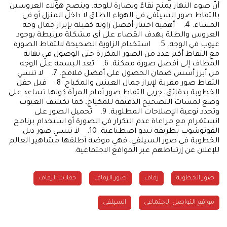
أنّ ضوء النهار يمنح نقاءً ونضارة للوجه. وينصح هؤلاء العروسين
بالتقاط صور السيلفي في الهواء الطلق لا داخل المنزل أو في
المساء. 4. أهمية اختيار أفضل زاوية كفيلة بإبراز جمال وجه
العروس والطلة بهدف القضاء على أي مشكلة مرتبطة بوجود
عيوب في الوجه. 5. استخدام الزاوية الصحيحة لالتقاط الصورة
مع التقاط أكبر عدد من الصور المكررة حتى الوصول في نهاية
المطاف إلى أفضل صورة ممكنة. 6. تعد البسمة على الوجه
من أبرز أسس ضمان الحصول على أفضل ملامح. 7. لا تنسي
التقاط صور مقربة لإبراز جمال العينين والمكياج. 8. قبل حفل
الخطوبة بدقائق، جربي التقاط صور أمام المرآة كونها تساعد على
وضع لمسات التصحيح الدقيقة للمكياج، كما تكشف العيوب
وتحدد نوعية الإصلاحات المطلوبة. 9. تحميل الصور على
انستغرام مع مراعاة عدم التكرار في الصورة أو استخدام برنامج
الفوتوشوب بطريقة تبدو اصطناعية. 10. لا تنسي صور دبل
الخطوبة في صور السيلفي، فهي موضة أطلقها مشاهير العالم
للإعلان عن إرتباطهم عبر المواقع الاجتماعية.
صور الخطوبة
زفاف
صور الزفاف
حفلات الزفاف
مواقع التواصل الاجتماعي
السيلفي