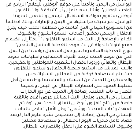
البواسل في اليمن، وتأكيداً على موقع "أبوظبي للإعلام" الريادي في
الواجب الوطني". وأشار سعادته إلى أن "شبكة قنوات تلفزيون
أبوظبي ستقوم بمواكبة الاستقبال الرسمي والشعبي لجنودنا
البواسل، عبر شبكة مراسليها في اليمن والإمارات، وذلك انطلاقاً
من الاستوديو الميداني الذي أقامته في منطقة الحدث حيث يجري
الاحتفال الرسمي بحضور أصحاب السمو الشيوخ والضيوف
الكرام بالإضافة إلى البث من استديو التلفزيون". لافتاً إلى انضمام
جميع قنوات الدولة في بث موحد لتغطية الاحتفال الشعبي".
تتوزع التغطية المباشرة لسير حفل استقبال بواسلنا بين النقل
الحي من موقع الحدث لرصد الأجواء الاحتفالية وانطباعات جنودنا
الأبطال والأهالي وردود الافعال الشعبية للمواطنين والمقيمين.
والبث المباشر من استديو منصة الاحتفال واستديو التلفزيون
حيث يتم استضافة كوكبة من المحللين الاستراتيجيين
والعسكريين للحديث عن المشهد والمناسبة الوطنية من أجل
تسليط الضوء على انتصارات الابطال في اليمن، ولاسيما
انتصارات باب المندب، إضافة إلى الحديث عن دور الامارات
الانساني في اليمن. ويتخلل البث المباشر عرض أفلام وثائقية
خاصة من إنتاج تلفزيون أبوظبي تتعلق بالحدث هي: "وفيتم
العهد"، و" باب المندب"، ووثائقي " رجال الأمل " خاص بالجانب
الإنساني في اليمن. إضافة إلى تخصيص نشرة علوم الدار لرصد
حصاد كامل مجريات اليوم الاحتفالي، واستضافة محللين
وضيوف لتسليط الضوء على الحفل وانتصارات الأبطال..