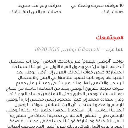
10 مواقف محرجة وقعت في
طرائف ومواقف محرجة
حفلات زفاف
حصلت لعرائس ليلة الزفاف
#مجتمعك
لاما عزت
الجمعة 6 نوفمبر 2015 18:30
تواكب "أبوظبي للإعلام" عبر برنامجها الخاص "الإمارات تستقبل
أبطالها البواسل" مع وصول القوة الأولى من قواتنا المسلحة
المشاركة ضمن قوات التحالف العربي إلى أرض الوطن بعد
استبدالها بقوة ثانية لتنفيذ مهامها في اليمن والاستقبال
الرسمي والشعبي لها، وذلك عبر بث حي ومباشر على جميع
قنوات شبكة تلفزيون أبوظبي يمتد من الساعة الثامنة من صباح
يوم السبت 7 نوفمبر الجاري وحتى الثامنة من مساء اليوم ذاته.
وقال سعادة محمد إبراهيم المحمود رئيس مجلس إدارة أبوظبي
للإعلام والعضو المنتدب "أن البث المباشر المواكب لوصول
أبطالنا البواسل، يأتي استكمالاً للجهد المتميز الذي بذلته أبوظبي
للإعلام، طوال الشهور الفائتة في تغطية الأحداث في جمهورية
اليمن الشقيقة ومشاركة قواتنا المسلحة في عمليات عاصفة
الحزم وإعادة الأمل هناك، وذلك تعزيزاً للدور الذي يخوضه أبطالنا