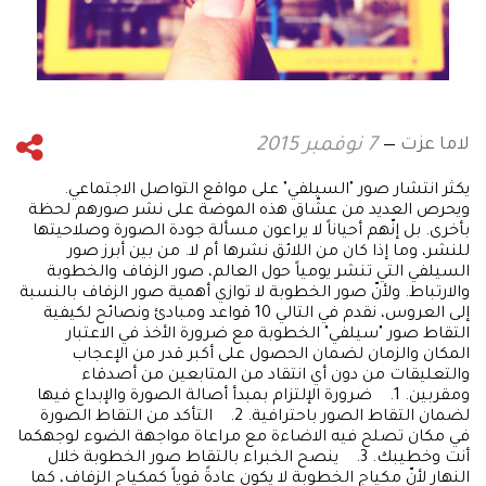
لاما عزت
7 نوفمبر 2015
يكثر انتشار صور "السيلفي" على مواقع التواصل الاجتماعي.
ويحرص العديد من عشّاق هذه الموضة على نشر صورهم لحظة
بأخرى. بل إنّهم أحياناً لا يراعون مسألة جودة الصورة وصلاحيتها
للنشر، وما إذا كان من اللائق نشرها أم لا. من بين أبرز صور
السيلفي التي تنشر يومياً حول العالم، صور الزفاف والخطوبة
والارتباط. ولأنّ صور الخطوبة لا توازي أهمية صور الزفاف بالنسبة
إلى العروس، نقدم في التالي 10 قواعد ومبادئ ونصائح لكيفية
التقاط صور "سيلفي" الخطوبة مع ضرورة الأخذ في الاعتبار
المكان والزمان لضمان الحصول على أكبر قدر من الإعجاب
والتعليقات من دون أي انتقاد من المتابعين من أصدقاء
ومقربين. 1. ضرورة الإلتزام بمبدأ أصالة الصورة والإبداع فيها
لضمان التقاط الصور باحترافية. 2. التأكد من التقاط الصورة
في مكان تصلح فيه الاضاءة مع مراعاة مواجهة الضوء لوجهكما
أنت وخطيبك. 3. ينصح الخبراء بالتقاط صور الخطوبة خلال
النهار لأنّ مكياج الخطوبة لا يكون عادةً قوياً كمكياج الزفاف، كما