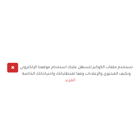
✖
نستخدم ملفات الكوكيز لنسهل عليك استخدام موقعنا الإلكتروني
ونكيف المحتوى والإعلانات وفقا لمتطلباتك واحتياجاتك الخاصة
المزيد
حملوا تطبيق
زهرة الخليج