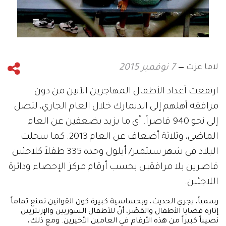
لاما عزت
7 نوفمبر 2015
ارتفعت أعداد الأطفال المهاجرين الآتين من دون
مرافقة أهلهم إلى الدنمارك خلال العام الجاري، لتصل
إلى نحو 940 قاصراً. أي ما يزيد بضعفين عن العام
الماضي، وثلاثة أضعاف عن العام 2013. كما سجلت
البلاد في شهر سبتمبر/ أيلول وحده 335 طفلاً كلاجئين
قاصرين بلا مرافقين بحسب أرقام مركز الإحصاء ودائرة
اللاجئين.
رسمياً، يجري الحديث، وبحساسية كبيرة كون القوانين تمنع تماماً
إثارة قضايا الأطفال والقصّر، أنّ للأطفال السوريين والإريتريين
نصيباً كبيراً من هذه الأرقام في العامين الأخيرين. ومع ذلك،