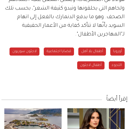
هؤلاء في العشرينات، ويمكن التمعّن ببنية أجسادهم
ولحاهم التي يحلقونها وتبدو كثيفة الشعر"، بحسب تلك
الصحف. وهو ما يدفع الدنمارك بالفعل إلى اتهام
السويد بأنّها لا تتأكد كفاية من الأعمار الحقيقية
لـ"المهاجرين الأطفال".
أوروبا
أطفال بلا أهل
قضايا اجتماعية
لاجئون سوريون
اللجوء
أطفال لاجئون
إقرأ أيضاً