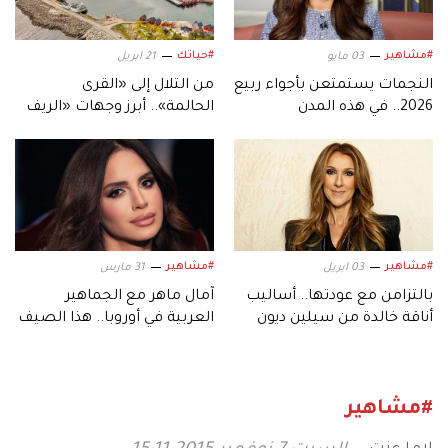
#مشاهير
#حياتك
03 مايو
21 ابريل
النجمات يستمتعن بأجواء ربيع
من التلال إلى «القرى
2026.. في هذه المدن
الحالمة».. أبرز وجهات «الريف
الأوروبي» لهذا العام
#مشاهير
#مشاهير
03 ابريل
31 مارس
بالتزامن مع عودتها.. أساليب
آمال ماهر مع الجماهير
أناقة خالدة من سيلين ديون
العربية في أوروبا.. هذا الصيف
#مشاهير