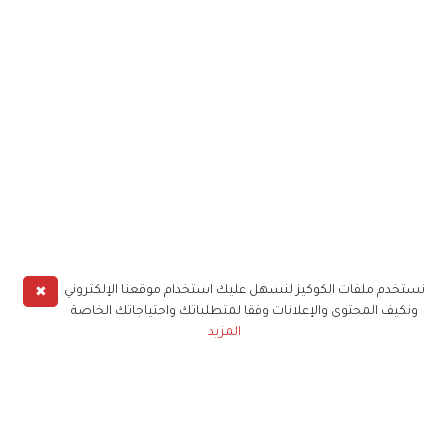
✖
نستخدم ملفات الكوكيز لنسهل عليك استخدام موقعنا الإلكتروني
ونكيف المحتوى والإعلانات وفقا لمتطلباتك واحتياجاتك الخاصة
المزيد
حملوا تطبيق