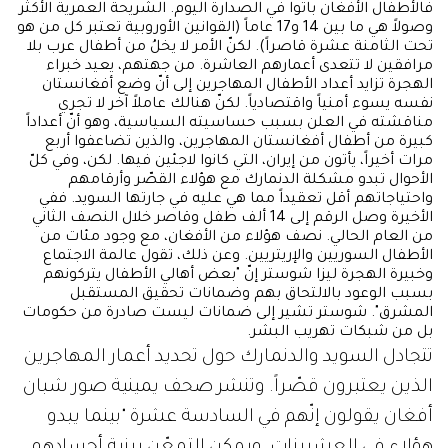
فالأطفال الأفغان باتوا في الصدارة اليوم. الشريحة العمرية الأكثر
وصولاً هي ما بين 14 و17 عاماً (القوانين الأوروبية تعتبر كل من هو
تحت الثامنة عشرة قاصراً). لكنّ الأمر لا يخلُ من أطفال عرب بلا
مرافقين لا تتعدى أعمارهم العاشرة. من جهتهم، يعيد خبراء
الهجرة تزايد أعداد الأطفال المهاجرين إلى أنّ وضع أفغانستان
نفسه يسوء أمنياً واقتصادياً. لكنّ هنالك عاملاً آخر لا تجري
مناقشته في العلن بسبب حساسيته السياسية، وهو أنّ أعداداً
كبيرة من أطفال أفغانستان المهاجرين، والذين تضاعفوا أربع
مرات أخيراً، يأتون من إيران، التي كانوا لاجئين فيها. لكن، وفي كلّ
الأحوال تبدو مشكلة الدنمارك مع هؤلاء القصّر وأرقامهم
واحتياجاتهم أقل تعقيداً مما هي عليه في جارتها السويد. ففي
الأخيرة وصل الرقم إلى 14 ألف طفل وقاصر خلال النصف الثاني
من العام الحالي. نصف هؤلاء من الأفغان، مع وجود مئات من
الأطفال السوريين والإريتريين. وعن ذلك، تقول عالمة الاجتماع
وخبيرة الهجرة ليزا شوستر إنّ "بعض أهالي الأطفال يتركونهم
بسبب الوعود بالالتحاق بهم وضمانات تحقيق المستقبل
المشرق". شوستر تشير إلى ضمانات ليست صادرة من حكومات
بل من شبكات تهريب البشر.
تتجادل السويد والدنمارك حول تحديد أعمار المهاجرين
الذين يعتبرون قصّراً. وتنشر صحف يمينية صور شبان
أفغان يقولون إنّهم في السادسة عشرة "بينما يبدو