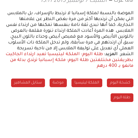
لاما عزت
السبت 7 نوفمبر 2015 15:11
الموضة بالنسبة لملكة إسبانيا لا ترتبط بالإسراف، بل بالملابس
التي يمكن أن ترتديها أكثر من مرة بغض النظر عن علامتها
التجارية، كما أنها تبدي ثقة تامة بنفسها تمكنها من ارتداء نفس
الملابس. هذه المرة أعادت الملكة ارتداء تنورة مقلمة بالعرض
باللونين الاأبيض والأسود مع قميص أبيض وحذاء باللون البيج،
سبق أن ارتدتهم في مرة سابقة، ولم تدخل الملكة ذات الأسلوب
العملي أي تعديل على توليفة الملابس إلا من ناحية تسريحة
الشعر.
المزيد:
طلة اليوم: الملكة ليتيسيا تعيد ارتداء الجاكيت
بطريقتين مختلفتين
طلة اليوم: ملكة إسبانيا ترتدي بدلة من
مانغو بـ 400 درهم
كشخة اليوم
الملكة ليتيسيا
موضة
ستايل المشاهير
طلة اليوم