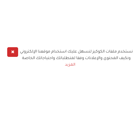
✖
نستخدم ملفات الكوكيز لنسهل عليك استخدام موقعنا الإلكتروني
ونكيف المحتوى والإعلانات وفقا لمتطلباتك واحتياجاتك الخاصة
المزيد
حملوا تطبيق
زهرة الخليج