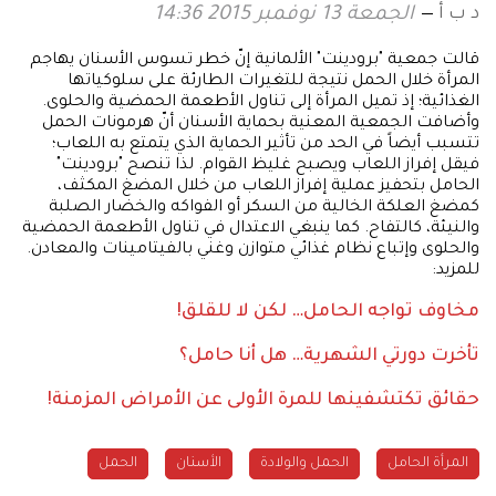
د ب أ
الجمعة 13 نوفمبر 2015 14:36
قالت جمعية "برودينت" الألمانية إنّ خطر تسوس الأسنان يهاجم
المرأة خلال الحمل نتيجة للتغيرات الطارئة على سلوكياتها
الغذائية؛ إذ تميل المرأة إلى تناول الأطعمة الحمضية والحلوى.
وأضافت الجمعية المعنية بحماية الأسنان أنّ هرمونات الحمل
تتسبب أيضاً في الحد من تأثير الحماية الذي يتمتع به اللعاب؛
فيقل إفراز اللعاب ويصبح غليظ القوام. لذا تنصح "برودينت"
الحامل بتحفيز عملية إفراز اللعاب من خلال المضغ المكثف،
كمضغ العلكة الخالية من السكر أو الفواكه والخضار الصلبة
والنيئة، كالتفاح. كما ينبغي الاعتدال في تناول الأطعمة الحمضية
والحلوى وإتباع نظام غذائي متوازن وغني بالفيتامينات والمعادن.
للمزيد:
مخاوف تواجه الحامل… لكن لا للقلق!
تأخرت دورتي الشهرية… هل أنا حامل؟
حقائق تكتشفينها للمرة الأولى عن الأمراض المزمنة!
المرأة الحامل
الحمل والولادة
الأسنان
الحمل