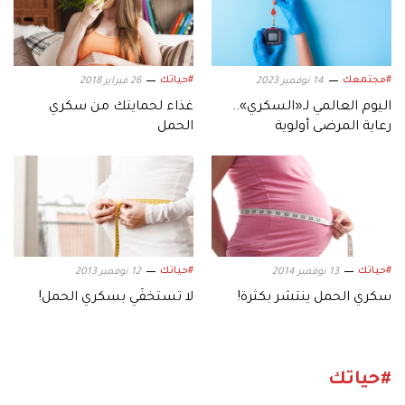
#مجتمعك
#حياتك
14 نوفمبر 2023
26 فبراير 2018
اليوم العالمي لـ«السكري»..
غذاء لحمايتك من سكري
رعاية المرضى أولوية
الحمل
#حياتك
#حياتك
13 نوفمبر 2014
12 نوفمبر 2013
سكري الحمل ينتشر بكثرة!
لا تستخفّي بسكري الحمل!
#حياتك