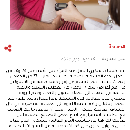
#صحة
ميرا عبدربه
14 نوفمبر 2015
يتم اكتشاف سكري الحمل عند المرأة بين الأسبوعين 24 و28 من
الحمل. هذه المشكلة الصحية تصيب ما يقارب 7? من الحوامل
وتحدث بسبب عجز الجسم عن إفراز كمية كافية من الانسولين.
من أهم أعراض سكري الحمل هي العطش الشديد والرغبة
الدائمة في الذهاب الى الحمام للتبوّل والتعب وعدم الرؤية
بوضوح. عدم معالجة هذه المشكلة يزيد احتمال ولادة طفل كبير
الحجم وبالتالي زيادة نسبة اللجوء الى العملية القيصرية. في حال
اكتشاف اصابتك بسكري الحمل، يجب أن تتابعي حالتك الصحية
مع الطبيب باستمرار مع اتباع بعض النصائح الصحية التي
نقدّمها لك هنا في مناسبة اليوم العالمي للسكري: اتباع نظام
غذائي متوازن يحتوي على كميات معتدلة من النشويات الصحية،