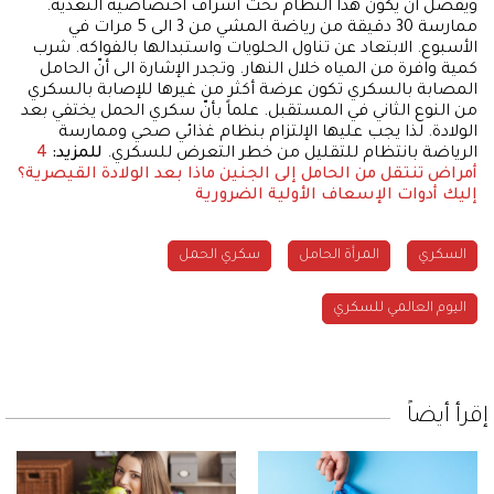
ويفضَّل أن يكون هذا النظام تحت اشراف اختصاصية التغذية.
ممارسة 30 دقيقة من رياضة المشي من 3 الى 5 مرات في
الأسبوع. الابتعاد عن تناول الحلويات واستبدالها بالفواكه. شرب
كمية وافرة من المياه خلال النهار. وتجدر الإشارة الى أنّ الحامل
المصابة بالسكري تكون عرضة أكثر من غيرها للإصابة بالسكري
من النوع الثاني في المستقبل. علماً بأنّ سكري الحمل يختفي بعد
الولادة. لذا يجب عليها الإلتزام بنظام غذائي صحي وممارسة
الرياضة بانتظام للتقليل من خطر التعرض للسكري.
للمزيد:
4
أمراض تنتقل من الحامل إلى الجنين
ماذا بعد الولادة القيصرية؟
إليك أدوات الإسعاف الأولية الضرورية
السكري
المرأة الحامل
سكري الحمل
اليوم العالمي للسكري
إقرأ أيضاً