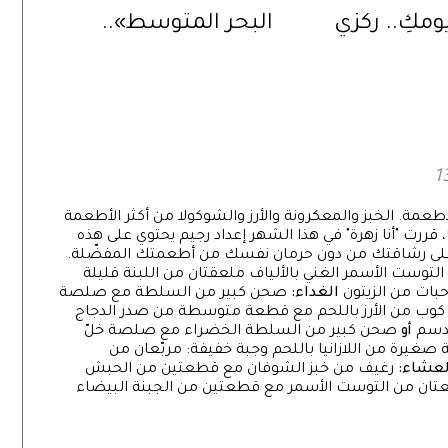
ومكِ.. ركزي
البحر المتوسط»..
ه الأنشطة
تعرفي إليها!
ن غيرها
لأطعمة. الخبز والمعكرونة والأرز والشوكولا من أكثر الأطعمة
ا، قررت "أنا زهرة" في هذا الشهر إعداد رجيم يحتوي على هذه
لى رشاقتك من دون حرمان نفسك من أطعمتك المفضّلة.
وست الأسمر الغني بالألياف ملعقتان من اللبنة قليلة
الغداء:
صحن كبير من السلطة مع صلصة
. كوب من الأرز باللحم مع قطعة متوسطة من صدر الدجاج
لدسم
أو
صحن كبير من السلطة الخضراء مع صلصة خلّ
صغيرة من اللازانيا باللحم وجبة خفيفة: مربّعان من
لعشاء:
رغيف من خبز الشوفان مع قطعتين من الحبش
ان من التوست الأسمر مع قطعتين من الجبنة البيضاء