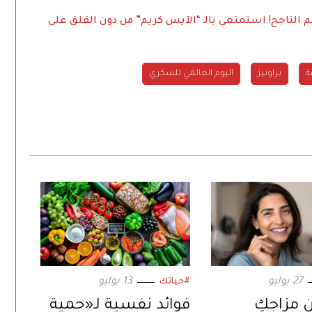
 الناجح!
استمتعي بالـ “الآيس كريم” من دون القلق على
ة
براونيز
اليوم العالمي للسكري
27 يوليو
13 يوليو
#حياتك
 مزاجكِ
فوائد نفسية لـ«حمية