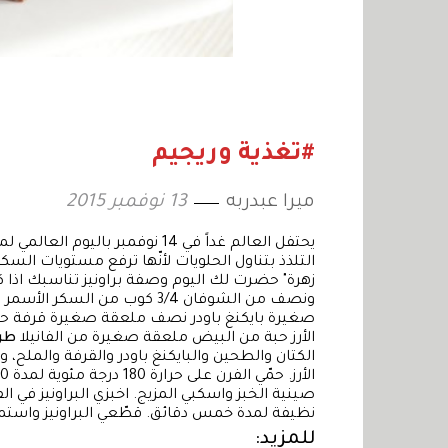
#تغذية وريجيم
ميرا عبدربه
13 نوفمبر 2015
يحتفل العالم غداً في 14 نوفمب
التلذذ بتناول الحلويات لأنّها ترفع مستويات السكر
زهرة" حضرت لك اليوم وصفة براونيز تناسبك اذا 
صغيرة بايكنغ باودر نصف ملعقة صغيرة قرفة ح
الأرز حبة من البيض ملعقة صغيرة من الفانيلا
طري
الكتان والطحين والبايكنغ باودر والقرفة والملح،
نظيفة لمدة خمس دقائق. قطّعي البراونيز واستمت
للمزيد: