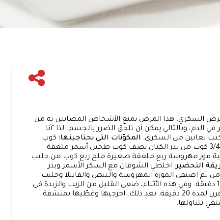
ر باليوم العالمي لمرض السكري. هذا المرض يمنع الأشخاص المصابين به من
 في الدم، وبالتالي يمكن أن تلحق الضرر بالجسم. لذا "أنا
كنت تعانين من السكري.
المكوّنات التي تحتاجينها:
كوب
ونصف من الشوفان 3/4 كوب من السكر الأسمر 3/4 كوب من بذر الكتان نصف كوب طحين أسمر ملعقة
بة موز مهروسة ربع ملعقة صغيرة ملح ربع كوب من حليب
قة التحضير:
اخلطي الشوفان مع السكر الأسمر وبذر
 ومن ثم اضيفي الموزة المهروسة والبيض والفانيلا وحليب
الأرز. حمّي الفرن على حرارة 180 درجة مئوية لمدة 10 دقيقة. وفي هذه الأثناء، ضعي القليل من الزيت والزبدة في
صينية الخبز واسكبي المزيج. اخبزي البراونيز في الفرن لمدة 20 دقيقة. بعد ذلك، اخرجيها وغطّيها بمنشفة
عي بتناولها.