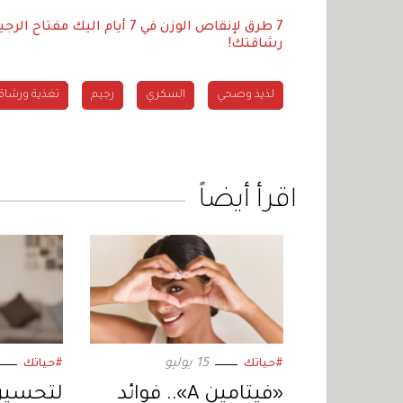
7 طرق لإنقاص الوزن في 7 أيام
اليك مفتاح الرجيم
رشاقتك!
لذيذ وصحي
السكري
رجيم
تغذية ورشاق
اقرأ أيضاً
15 يوليو
#حياتك
#حياتك
«فيتامين A».. فوائد
لتحسين