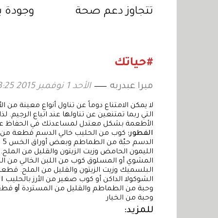
تتجاوز دعم صحة
وجودة ي
الجسم إلى تحسين
على هذ
دقة النظر
وقللي م
#حياتك
ميرا عبدربه
الأحد 1 نوفمبر 2015 13:25
لا يمكن الامتناع دوماً عن تناول أنواع معينة من ا
التي ربما تمتنعين عن تناولها عند اتباع الرجيم. لذ
الأطعمة بشكل معتدل لمساعدتك في الحفاظ ع
الفطور:
كوب من الحليب خالي الدسم قطعة من الت
الدسم حبّة من الطماطم وبعض أوراق الخس 5 حبات من الزيتون
الليمون الحامض وزيت الزيتون والقليل من الملح
المشوي أو المسلوق كوب من اللبن الخالي من ا
البلسميك وزيت الزيتون والقليل من الملح. قطعة 
الشوكولا الداكن أو كوب صغير من الأرز بالحليب
ا
وحبة من الطماطم والقليل من المستردة
أو
قطعت
وحبة من الخيار
للمزيد: