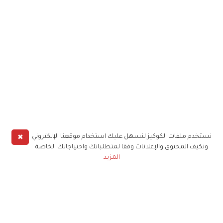
✖
نستخدم ملفات الكوكيز لنسهل عليك استخدام موقعنا الإلكتروني
ونكيف المحتوى والإعلانات وفقا لمتطلباتك واحتياجاتك الخاصة
المزيد
حملوا تطبيق
زهرة الخليج