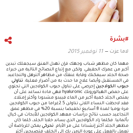
#بشرة
لاما عزت
11 نوفمبر 2015
مهما كان مظهر شباب وجهك فإن تهدل العنق سيجعلك تبدين
أكبر من عمرك الحقيقي. ولكن مع إتباع النصائح التالية من خبراء
صحة الجلد سيمكنك وقاية عنقك من مظاهر الترهل والتجاعيد
في المستقبل وأيضا علاج ما حدث به من أضرار فعلية.
تناولي
حبوب الكولاجين
إحرصي على تناول حبوب الكولاجين التي تحتوي
على حمض الهيالورونك hyaluronic فهي مادة تساعد على أن
يمتص الجلد كمية أكبر من الماء فيبدو مشدودا وأكثر إمتلاء.
فقد لاحظت النساء اللاتي تناولن 2.5غراما من حبوب الكولاجين
مرة يوميا لمدة 8 أسابيع تخفيضا بنسبة 20% في مظهر عمق
التجاعيد حسب نتائج دراسات معهد الكولاجين للأبحاث في كيال
بألمانيا. فكلما زاد الكولاجين الذي يساند خلايا الجلد، كلما كان
مظهر الجلد أكثر إنشدادا على مر الأيام.
تحركي
يمكن للرياضة أن
تعمل بالفعل على عودة الزمن بك إلى الخلف فتصبحين أكثر