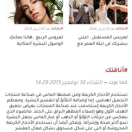
#جمالك
#جمالك
22 ابريل 2024
05 ابريل 2024
لعريس المستقبل.. اعتني
لعروس الربيع.. هكذا يمكنكِ
ببشرتك في ليلة العمر مع
الوصول للبشرة المثالية
هذه المستحضرات
#أناقتك
لاما عزت
الثلاثاء 10 نوفمبر 2015 14:29
تستخدم الأحجار الكريمة ومن ضمنها الماس في صناعة منتجات
التجميل لهدفين: إما لإضافة التلألؤ أو لتقشير البشرة. ومعظم
الأحجار الكريمة إستخدمت عند صناعة المنتجات بغرض تحقيق
الهدف الأول وهو إضفاء المظهر البراق على الجلد. فالضوء الذي
ينعكس من جزيئات اللؤلؤ أو الذهب أو غبار الماس يجعل البشرة
تبدو أكثر صحة وإشراقا. ويمكن أيضا أن تستخدم الأحجار الكريمة
المجروشة أو التي على شكل مسحوق بشكل فعال كمقشر