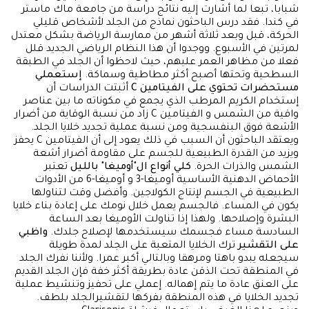
شبابا، تبعا لما أشارت إليه نتائج دراسة من جامعة ماك ماستر
في كندا. فقد درس الباحثون نماذج من الجلد لأشخاص قليلي
الحركة، قبل وبعد ثلاثة أشهر من ممارسة الرياضة بشكل معتدل
لمرتين في الأسبوع. ووجدوا أن هذا النظام الرياضي الجديد قلل
فعلا من مظاهر العمر عليهم، حيث لاحظوا أن الجلد في الطبقة
السطحية وتحتها أصبح أكثر مطاطية وسماكة.
إستعملي
مستحضرات تحتوي على الفيتامين C
أثبتت الدراسات أن
إستخدام الكريم المرطب الذي يجمع في مكوناته ما بين عناصر
واقية من الشمس و الفيتامين C زاد من نسبة الوقاية من أضرار
الأشعة فوق البنفسجية ومن نسبة عملية تجديد خلايا الجلد.
ويعتقد الباحثون أن السبب في ذلك يعود إلى أن الفيتامين C يحفز
ويزيد من القدرة الطبيعية للجسم على مقاومة أضرار أشعة
الشمس والذرات الحرة.
كلي أنواع ال"أوميغا" بالليل
تعتبر
الأحماض الدهنية الأساسية أوميغا-3 و أوميغا-6 من الأدوات
الطبيعية في الجسم لإنتاج الكولاجين. وأفضل وقت لتناولها
يكون في المساء. فالجسم يعمل خلال نومك على إعادة بناء خلايا
البشرة وإصلاحها. ولهذا إذا تناولت الأوميغا بعد الساعة
السادسة مساء فجسمك سيستخدمها لإصلاح جلدك.
واظبي
على التقشير
ترك الخلايا المتعبة على الجلد لمدة طويلة
سيجعله يبدو باهتا ومرهقا وبالتالي أكبر عمرا. ولأننا نفرك الجلد
في المنطقة تحت الذقن عادة بطريقة أكثر خفة فإن الجلد القديم
على العنق عادة ما يتم إهماله. إعملي على تحفيز وتنشيط عملية
تجديد الخلايا في هذه المنطقة بفركها لتقشيرالجلد بلطف.