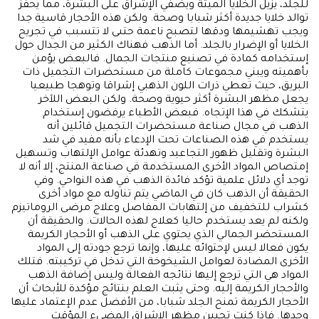
للجلد، يزيل الخلايا الميتة ويضفي الإشراق على البشرة، مما يحفز
توالد خلايا جديدة أكثر شبابا وصحة. ولكن هذه الأحجار قاسية جدا
ويجب تهشيمها ودقها لتصبح ناعمة حتىى لا تتسبب في تجريح
الخلايا أو الإضرار بالجلد. أما الذهب فهناك الكثير من الجدال حول
إستخدامه كمادة في تصنيع منتجات الجمال. فالبعض يؤمن
بأهميته ويبني مجموعات كاملة من مستحضرات التجميل ذات
البريق، حيث تعطي ذرات اللون الذهبي إشراقا وتوهجا طبيعيا
يجعل مظهر البشرة أكثر حيوية وصحة. ولكن البعض اللآخر
يتشكك في هذا الإتجاه. فبعض الأطباء يرفضون إستخدام
الذهب في مجال صناعة مستحضرات التجميل قائلين أنه
يستخدم في هذه الصناعات تحت الإدعاء بأنه مفيد في شد
البشرة وتقليل ظهور التجاعيد وتهدئة عوامل الإلتهاب وتسهيل
إمتصاص المواد الأخرى المستخدمة في صناعة المنتج، إلا أنه لا
توجد أي دلائل علمية تؤكد فائدة الذهب في هذه النواحي. وفي
الحقيقة أن الذهب كان في الماضي يتم تناوله مع مواد أخرى
كشراب للتخفيف من إلتهابات المفاصل وعلاج مرضى الروماتيزم
ولكنه لم يعد يستخدم حاليا كعلاج لهذه الحالات. والحقيقة أن
المستحضر الجمالي الذي يحتوي على الذهب أو الأحجار الكريمة
يكون فعالا ليس لإحتوائه عليها، وإنما ترجع جودته إلى المواد
الأخرى المضادة لعوامل الشيخوخة التي تدخل في تركيبته. فتلك
المواد هي التي ترجع إليها نتائجه الفعالة وليس إضافة الذهب
والأحجار الكريمة إليه. وحتى يثبت العلم بنتائج مؤكدة للأبحاث أن
الأحجار الكريمة تمنح الجلد شبابا، من الأفضل عدم الإعتماد عليها
وحدها. فإذا كنت تحبين مظهر الإشراق المضيء المؤقت