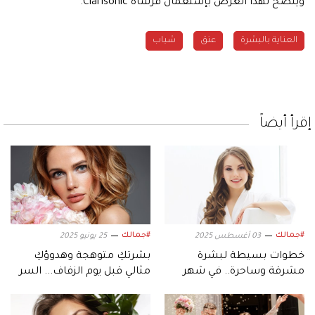
وينصح لهذا الغرض بإستعمال فرشاة Clarisonic.
العناية بالبشرة
عنق
شباب
إقرأ أيضاً
#جمالك
#جمالك
03 أغسطس 2025
25 يونيو 2025
خطوات بسيطة لبشرة
بشرتكِ متوهجة وهدوؤكِ
مشرقة وساحرة.. في شهر
مثالي قبل يوم الزفاف... السر
العسل
في نظامكِ الغذائي