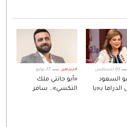
03 أغسطس
23 يوليو
#مشاهير
و السعود
«أبو جانتي ملك
الدراما بـ«يا
التكسي».. سامر
ض».. ورسالة
المصري يُعيد إحياء
ة عبر
المسلسل في دراما
ت الرقمية»
رمضان 2027