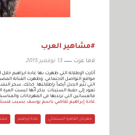
#مشاهير العرب
لاما عزت
13 نوفمبر 2015
أثارت الإطلالة التي ظهرت بها غادة ابراهيم خلال 
مواقع التواصل الاجتماعي. وظهرت الفنانة المصر
التي تثير الجدل أيضاً بإطلالتها. كذلك، سخر الن
تعود إلى حقبة الستينات. يذكر أنّها ليست المرة الأ
فالفساتين التي ترتديها في المهرجانات والمناسبات
غادة إبراهيم تقاضي باسم يوسف بسبب فستا
مهرجان القاهرة السينمائي
غادة إبراهيم
مشاه