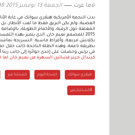
لاما عزت
الجمعة 13 نوفمبر 2015 14:38
بدت النجمة الأمريكية هيلاري سوانك في غاية الأن
الفضية، ولم يكن البريق فقط ما لفت الأنظار، بل
2015 للمصمم نعيم خان، الذي يتميز بهذه اللمس
بكلاتش مربعة، وأقراط ماسية. التسريحة تماش
بطريقة ناعمة، وهذه الطلة الناجحة كانت خلال حفل 
في برلين وحصلت على إحدى جوائزه إلى جانب ريتا أو
كيندال جينر
فساتين السهرة من نعيم خان لما قبل 
هيلاري سوانك
كشخة اليوم
كشختنا غير
#كشختنا_غير