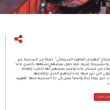
افتتاح "مهرجان القاهرة السينمائي"، حملةً من السخرية عبر
ية بتسريحة غريبة، مما جعل بعضهم يشبّهها بالليدي غاغا
شطاء من فستان غادة واعتبر بعضهم أنّها اختارت إطلالة
ولى التي تثير فيها غادة ابراهيم الجدل بإطلالتها،
 تثير دوماً جدلاً واسعاً يصل إلى حدّ السخرية منها.
للمزيد:
ن
ير العرب