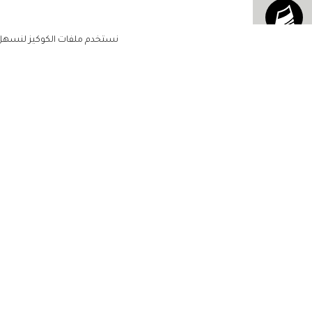
نستخدم ملفات الكوكيز لنسهل ع
الاشتراك للحصول على ملخ
أسبوعي على بريدك الإلكتروني
الرئيسية
مشاهير
أناقتك
لن تتم مشاركة بياناتكم الشخصية مع أ
جمالك
طرف ثالث
مجتمعك
حياتك
منزلك
حقوق الطبع والنشر زهرة الخليج 2022. جميع الحقوق محفوظة