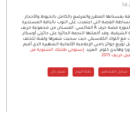
اقة بفستانها المطرز والمرصع بالكامل بالخيوط والأحجار
 بساطة القصة التي اعتمدت على التوب بالياقة المستديرة
المغلقة حول الرقبة، والأكمام الطويلة، بالإضافة لتنورة قصة حرف A الماكسي. الفستان من مجموعة خريف
ة الشرقية، وقد أكملتها النجمة الحائزة على جائزتي أوسكار،
ت مع اللوك الكلاسيكي حيث سحبت شعرها ولفته للخلف
توزيع جوائز بامبي الإعلامية الألمانية الشهيرة الذي أقيم
را وهايدي كلوم. المزيد:
إستوحي طلتك الشتوية من
خريف 2015
ستايل المشاهير
طلة اليوم
نعيم خان