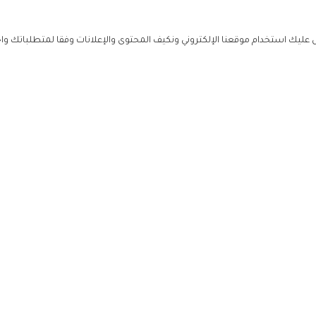
ليك استخدام موقعنا الإلكتروني ونكيف المحتوى والإعلانات وفقا لمتطلباتك وا
حملوا ت
ص
زهرة ال
ي
من نحن
تواصل معنا
سياسة ال