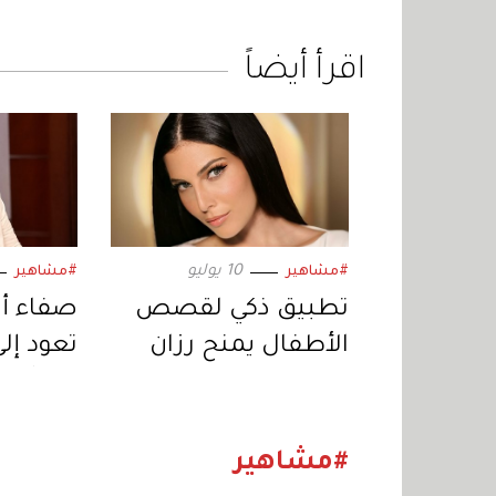
اقرأ أيضاً
10 يوليو
#مشاهير
#مشاهير
تطبيق ذكي لقصص
صفاء أب
الأطفال يمنح رزان
تعود إلى 
جمّال جائزة دولية في
خبر أبي
ريادة الأعمال
اجتماعي
«المنصا
#مشاهير