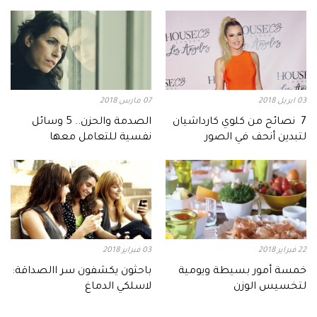
03 ابريل 2018
07 مارس 2018
7 نصائح من كلوي كارداشيان
الصدمة والحزن.. 5 وسائل
لتبدين أنحف في الصور
نفسية للتعامل معها
22 فبراير 2018
03 فبراير 2018
خمسة أمور بسيطة ويومية
باحثون يكشفون سر االصداقة:
لتخسيس الوزن
لاسلكي الدماغ