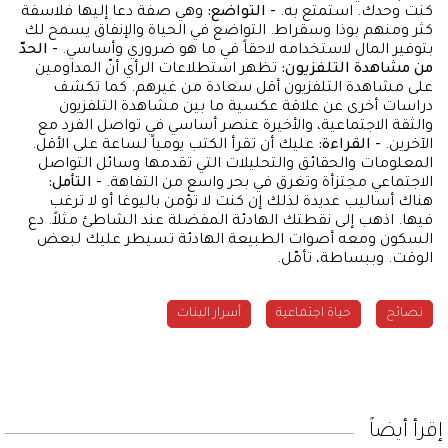
كنت وحدك. استمتع به.
- التواضع:
وهي صفة دعا إليها فلاسفة
كثر ومنهم بوذا وسقراط. التواضع في الحياة والإنفاق يسمح لك
بتوفير المال لاستخدامه لاحقاً في ما هو ضروري وأساسي.
- الحدّ
من مشاهدة التلفزيون:
تظهر استطلاعات الرأي أنّ المداومين
على مشاهدة التلفزيون أقل سعادة من غيرهم. كما تكشف
دراسات أخرى عن علاقة عكسية ما بين مشاهدة التلفزيون
والثقة الاجتماعية، والأخيرة عنصر أساسي في تواصل الفرد مع
الآخرين.
- القراءة:
عليك أن تقرأ الكتب يومياً لساعة على الأقل.
المعلومات والحقائق والتحليلات التي تقدمها وسائل التواصل
الاجتماعي مجتزأة وتغرق في بحر واسع من التفاهة.
- التأمل:
هناك أساليب عديدة لذلك إن كنت لا تؤمن باليوغا أو لا ترغب
فيها. اذهب إلى نقطتك الهادئة المفضلة عند الشاطئ مثلاً. دع
السكون ومعه أصوات الطبيعة الهادئة تسيطر عليك لبعض
الوقت. وببساطة، تأمّل.
نصائح
حياة اجتماعية
أسرار البنات
إقرأ أيضاً