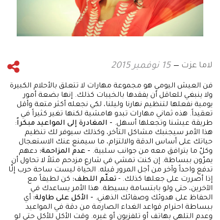
لاما عزت
15 نوفمبر 2015
فن العيش اليومي هو مجموعة مهارات لا تتعلق بالأحلام الكبيرة
ولا ينبغي للعاقل أن يفقدها بالخيبات كذلك. إنها بضعة أمور
يومية نفعلها لتنظيم نهارنا وليلنا، لكي نجعله أكثر متعة وأقل
تعقيداً. هذه ثماني مهارات تبدو هامشية لكنها تغير كثيراً في
طريقة عيشنا وتجعلها أسهل.
- المغادرة إلى المواعيد مبكراً
:
هذا الأمر سيجنبك مشاكل التأخر، وكذلك سيوفر لك تنظيم
حياتك على أساس الدقة والالتزام، ما سيمنع عنك الاستعجال
وكلّ ما يترافق معه من جوانب سلبية.
- عدم المزاحمة:
دعهم
يمرّون ببساطة. إن كنت تمشي في شارع مزدحم مثلاً لا تحاول أن
تدفع واحداً وآخر من أجل المرور قبله. الحياة ليست ساحة حرب إلّا
إذا أصررت على جعلها كذلك. -
تعلّم اللطف:
كن لطيفاً مع
الآخرين، حتى ولو بابتسامة بسيطة. هذا الأمر يساعدك في
الحفاظ على هدوئك وصفائك الذهني.
- الأكل على طاولة:
أي
ببساطة احترام قواعد الغداء الصارمة من دقة في المواعيد
وعدم التلهي بهاتف أو تلفزيون أو غيره. وقت الأكل للأكل حتى لو