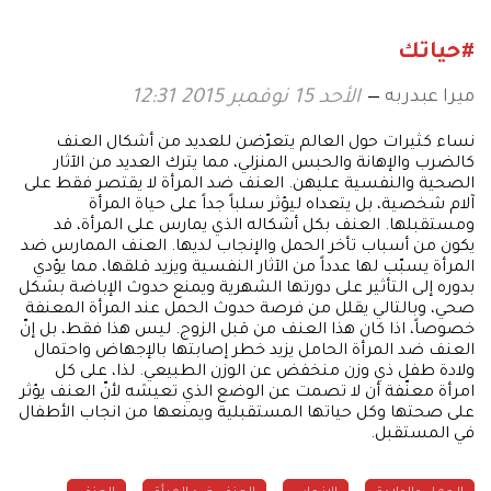
#حياتك
ميرا عبدربه
الأحد 15 نوفمبر 2015 12:31
نساء كثيرات حول العالم يتعرّضن للعديد من أشكال العنف
كالضرب والإهانة والحبس المنزلي، مما يترك العديد من الآثار
الصحية والنفسية عليهن. العنف ضد المرأة لا يقتصر فقط على
آلام شخصية، بل يتعداه ليؤثر سلباً جداً على حياة المرأة
ومستقبلها. العنف بكل أشكاله الذي يمارس على المرأة، قد
يكون من أسباب تأخر الحمل والإنجاب لديها. العنف الممارس ضد
المرأة يسبّب لها عدداً من الآثار النفسية ويزيد قلقها، مما يؤدي
بدوره إلى التأثير على دورتها الشهرية ويمنع حدوث الإباضة بشكل
صحي، وبالتالي يقلل من فرصة حدوث الحمل عند المرأة المعنفة
خصوصاً، اذا كان هذا العنف من قبل الزوج. ليس هذا فقط، بل إنّ
العنف ضد المرأة الحامل يزيد خطر إصابتها بالإجهاض واحتمال
ولادة طفل ذي وزن منخفض عن الوزن الطبيعي. لذا، على كل
امرأة معنّفة أن لا تصمت عن الوضع الذي تعيشه لأنّ العنف يؤثر
على صحتها وكل حياتها المستقبلية ويمنعها من انجاب الأطفال
في المستقبل.