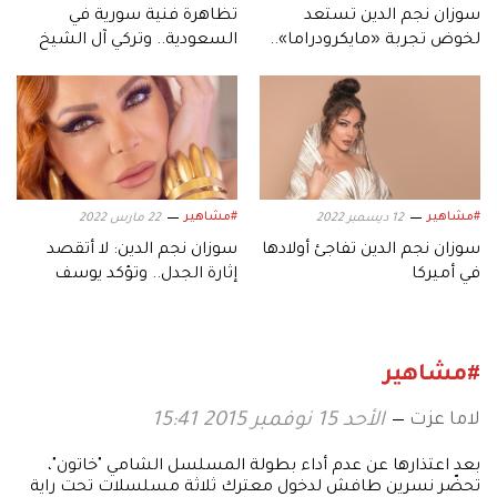
سوزان نجم الدين تستعد
تظاهرة فنية سورية في
لخوض تجربة «مايكرودراما»..
السعودية.. وتركي آل الشيخ
بعمل جديد يثير الفضول
يعلن عن مفاجآت «قيد
التحضير»
#مشاهير
#مشاهير
12 ديسمبر 2022
22 مارس 2022
سوزان نجم الدين تفاجئ أولادها
سوزان نجم الدين: لا أتقصد
في أميركا
إثارة الجدل.. وتؤكد يوسف
الخال "بيجنن"
#مشاهير
لاما عزت
الأحد 15 نوفمبر 2015 15:41
بعد اعتذارها عن عدم أداء بطولة المسلسل الشامي "خاتون"،
تحضّر نسرين طافش لدخول معترك ثلاثة مسلسلات تحت راية