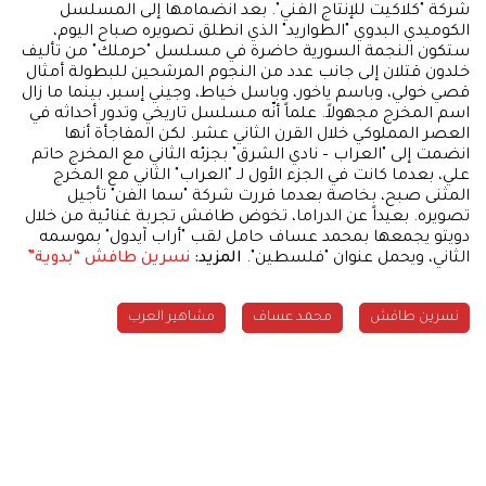
شركة "كلاكيت للإنتاج الفني". بعد انضمامها إلى المسلسل
الكوميدي البدوي "الطواريد" الذي انطلق تصويره صباح اليوم،
ستكون النجمة السورية حاضرة في مسلسل "حرملك" من تأليف
خلدون قتلان إلى جانب عدد من النجوم المرشحين للبطولة أمثال
قصي خولي، وباسم ياخور، وباسل خياط، وجيني إسبر، بينما ما زال
اسم المخرج مجهولاً. علماً أنّه مسلسل تاريخي وتدور أحداثه في
العصر المملوكي خلال القرن الثاني عشر. لكن المفاجأة أنها
انضمت إلى "العراب – نادي الشرق" بجزئه الثاني مع المخرج حاتم
علي، بعدما كانت في الجزء الأول لـ "العراب" الثاني مع المخرج
المثنى صبح، بخاصة بعدما قررت شركة "سما الفن" تأجيل
تصويره. بعيداً عن الدراما، تخوض طافش تجربة غنائية من خلال
دويتو يجمعها بمحمد عساف حامل لقب "أراب آيدول" بموسمه
الثاني، ويحمل عنوان "فلسطين".
المزيد:
نسرين طافش “بدوية”
نسرين طافش
محمد عساف
مشاهير العرب