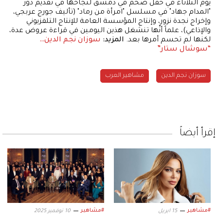
يوم الثلاثاء في حفل ضخم في دمشق لنجاحها في تقديم دور
"المدام جهاد" في مسلسل "امرأة من رماد" (تأليف جورج عربجي،
وإخراج نجدة نزور، وإنتاج المؤسسة العامة للإنتاج التلفزيوني
والإذاعي)، علماً أنّها تنشغل هذين اليومين في قراءة عروض عدة،
لكنها لم تحسم أمرها بعد.
المزيد:
سوزان نجم الدين…
“سوشال ستار”
سوزان نجم الدين
مشاهير العرب
إقرأ أيضاً
#مشاهير
#مشاهير
15 ابريل
10 نوفمبر 2025