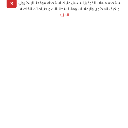
✖
نستخدم ملفات الكوكيز لنسهل عليك استخدام موقعنا الإلكتروني
ونكيف المحتوى والإعلانات وفقا لمتطلباتك واحتياجاتك الخاصة
المزيد
حملوا تطبيق
زهرة الخليج
الاشتراك للحصول على ملخص أسبوعي على بريدك
الإلكتروني