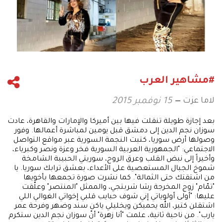
#مشاهير العرب
لاما عزت
15 نوفمبر 2015
بعد إجازة طويلة تنقلت فيها بين أميركا والإمارات والقاهرة، عادت
سوزان نجم الدين إلى دمشق قبل يومين لمباشرة أعمالها. وفور
وصولها أرض سوريا، كتبت النجمة السورية عبر مواقع التواصل
الاجتماعي: "الجمهورية العربية السورية فخر وعزة ونصر وكبرياء،
وأخيراً إلى نبض القلب وعرق الروح، سوريتي الحبيبة الشامخة
شموخ الجبال المستعصية على الأعداء، بعشق ترابك سوريا. يا
من اشتقتك حتى الثمالة". كما نشرت صورة تجمعها بأخويها
"تمّام" زوج المخرجة رشا شربتجي، والممثل "المنتصر" وعلّقت
عليها: "أولى أولوياتي إني شوف حبايب قلبي إخواتي الغوالي اللي
اشتقلن كتير، الله يحميكن ويخليلي ياكن سند وضهر وفرحة عمر
يارب". من ناحية ثانية، علمت "أنا زهرة" أنّ سوزان نجم الدين ستكرم