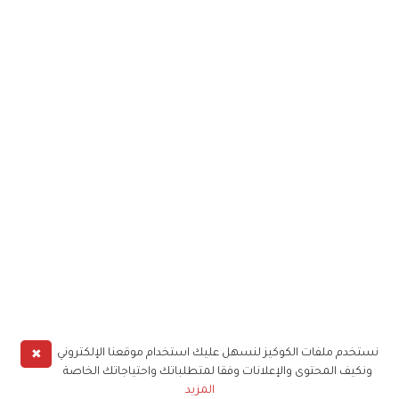
✖
نستخدم ملفات الكوكيز لنسهل عليك استخدام موقعنا الإلكتروني
ونكيف المحتوى والإعلانات وفقا لمتطلباتك واحتياجاتك الخاصة
المزيد