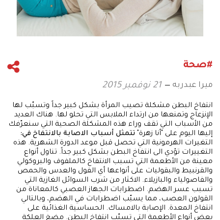
#صحة
ميرا عبدربه
21 نوفمبر 2015
انتفاخ البطن مشكلة تصيب المرأة بشكل كبير جداً وتسبّب لها
الإنزعاج وتمنعها من ارتداء الملابس التي تحلو لها. هناك العديد
من الأسباب التي تقف وراء هذه المشكلة الصحية التي سنعرّفك
إليها اليوم على "أنا زهرة"
تتمثل أسباب الاصابة بالانتفاخ في:
التغيرات الهرمونية التي تحصل قبل موعد الدورة الشهرية. هذه
التغييرات تؤدي الى انتفاخ البطن بشكل كبير جداً. تناول أنواع
معينة من الأطعمة التي تسبب الانتفاخ كالملفوف والبروكولي
والقرنبيط والبقوليات على أنواعها أي الفول والعدس والحمص
والفاصولياء والبازيلاء. الاكثار من شرب السوائل الغازية التي
تسبب عسر الهضم. اضطرابات الجهاز العصبي كالمعاناة من
القولون العصب، مما يسبّب اضطرابات في الهضم، وبالتالي
انتفاخ المعدة. الإصابة بالامساك. الحساسية الغذائية على
بعض أنواع الأطعمة التي تسبّب انتفاخ البطن. مضغ العلكة