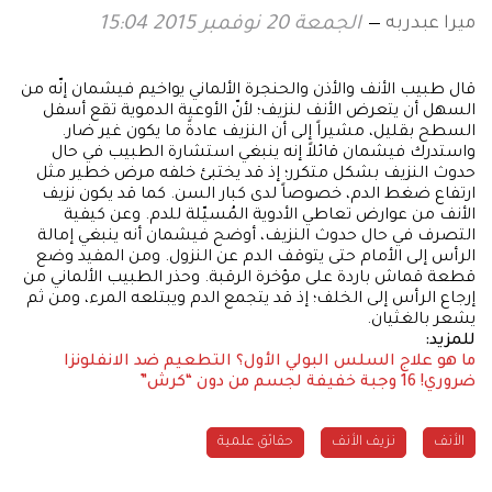
ميرا عبدربه
الجمعة 20 نوفمبر 2015 15:04
قال طبيب الأنف والأذن والحنجرة الألماني يواخيم فيشمان إنّه من
السهل أن يتعرض الأنف لنزيف؛ لأنّ الأوعية الدموية تقع أسفل
السطح بقليل، مشيراً إلى أن النزيف عادةً ما يكون غير ضار.
واستدرك فيشمان قائلاً إنه ينبغي استشارة الطبيب في حال
حدوث النزيف بشكل متكرر؛ إذ قد يختبئ خلفه مرض خطير مثل
ارتفاع ضغط الدم، خصوصاً لدى كبار السن. كما قد يكون نزيف
الأنف من عوارض تعاطي الأدوية المُسيّلة للدم. وعن كيفية
التصرف في حال حدوث النزيف، أوضح فيشمان أنه ينبغي إمالة
الرأس إلى الأمام حتى يتوقف الدم عن النزول. ومن المفيد وضع
قطعة قماش باردة على مؤخرة الرقبة. وحذر الطبيب الألماني من
إرجاع الرأس إلى الخلف؛ إذ قد يتجمع الدم ويبتلعه المرء، ومن ثم
يشعر بالغثيان.
للمزيد:
ما هو علاج السلس البولي الأول؟
التطعيم ضد الانفلونزا
ضروري!
16 وجبة خفيفة لجسم من دون “كرش”
الأنف
نزيف الأنف
حقائق علمية