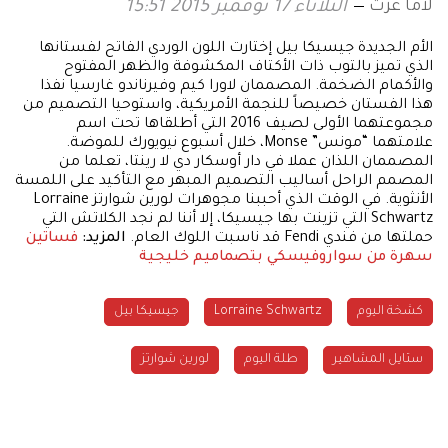
لاما عزت
الثلاثاء 17 نوفمبر 2015 15:51
الأم الجديدة جيسيكا بيل إختارت اللون الوردي الفاتح لفستانها
الذي تميز بالتوب ذات الأكتاف المكشوفة والظهر المفتوح
والأكمام الضخمة. المصممان لاورا كيم وفيرناندو غارسيا نفذا
هذا الفستان خصيصاً للنجمة الأمريكية، واستوحيا التصميم من
مجموعتهما الأولى لصيف 2016 التي أطلقاها تحت اسم
علامتهما “مونس” Monse، خلال أسبوع نيويورك للموضة.
المصممان اللذان عملا في دار أوسكار دي لا رينتا، تعلما من
المصمم الراحل أساليب التصميم المبهر مع التأكيد على اللمسة
الأنثوية. في الوقت الذي أحببنا مجوهرات لورين شوارتز Lorraine
Schwartz التي تزينت بها جيسيكا، إلا أننا لم نجد الكلاتش التي
حملتها من فندي Fendi قد ناسبت اللوك العام.
المزيد:
فساتين
سهرة من سواروفيسكي بتصماميم خليجية
كشخة اليوم
Lorraine Schwartz
جيسيكا بيل
ستايل المشاهير
طلة اليوم
لورين شوارتز