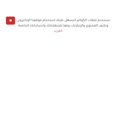
✖
نستخدم ملفات الكوكيز لنسهل عليك استخدام موقعنا الإلكتروني
ونكيف المحتوى والإعلانات وفقا لمتطلباتك واحتياجاتك الخاصة
المزيد
حملوا تطبيق
زهرة الخليج
الاشتراك للحصول على ملخص أسبوعي على بريدك