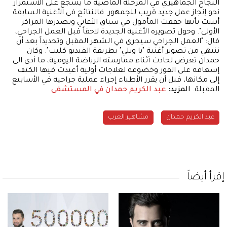
النجاح الجماهيري في المرحلة الماضية ما يشجع على الاستمرار
نحو إنجاز عمل جديد قريب للجمهور. فالنتائج في الأغنية السابقة
أثبتت بأنها حققت المأمول في سباق الأغاني وتصدرها المراكز
الأولى". وحول تصويره الأغنية الجديدة لاحقاً قبل العمل الجراحي،
قال: "العمل الجراحي سيجرى في الشهر المقبل وتحديداً بعد أن
ننتهي من تصوير أغنية "يا ويلي" بطريقة الفيديو كليب". وكان
حمدان تعرض لحادث أثناء ممارسته الرياضة اليومية، ما أدى الى
إسعافه على الفور وخضوعه لعلاجات أولية أعيدت فيها الكتف
إلى مكانها، قبل أن يقرر الأطباء إجراء عملية جراحية في الأسابيع
المقبلة.
المزيد:
عبد الكريم حمدان في المستشفى
عبد الكريم حمدان
مشاهير العرب
إقرأ أيضاً