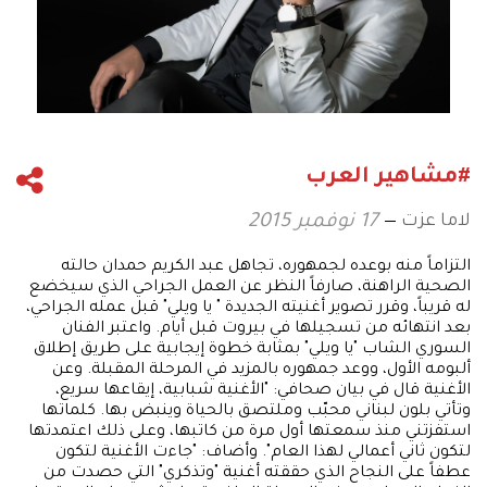
#مشاهير العرب
لاما عزت
17 نوفمبر 2015
التزاماً منه بوعده لجمهوره، تجاهل عبد الكريم حمدان حالته
الصحية الراهنة، صارفاً النظر عن العمل الجراحي الذي سيخضع
له قريباً، وقرر تصوير أغنيته الجديدة " يا ويلي" قبل عمله الجراحي،
بعد انتهائه من تسجيلها في بيروت قبل أيام. واعتبر الفنان
السوري الشاب "يا ويلي" بمثابة خطوة إيجابية على طريق إطلاق
ألبومه الأول، ووعد جمهوره بالمزيد في المرحلة المقبلة. وعن
الأغنية قال في بيان صحافي: "الأغنية شبابية، إيقاعها سريع،
وتأتي بلون لبناني محبّب وملتصق بالحياة وينبض بها. كلماتها
استفزتني منذ سمعتها أول مرة من كاتبها، وعلى ذلك اعتمدتها
لتكون ثاني أعمالي لهذا العام". وأضاف: "جاءت الأغنية لتكون
عطفاً على النجاح الذي حققته أغنية "وتذكري" التي حصدت من