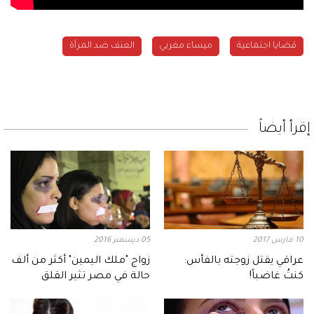
قضايا اجتماعية
ميساء مغربي
العنف ضد المرأة
إقرأ أيضاً
10 مارس 2017
05 ديسمبر 2016
عراقي يقتل زوجته بالفأس:
زواج "ملك اليمين" أكثر من ألف
كنتُ غاضباً!
حالة في مصر تثير القلق