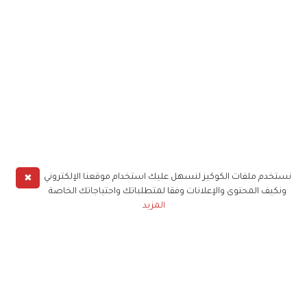
✖
نستخدم ملفات الكوكيز لنسهل عليك استخدام موقعنا الإلكتروني
ونكيف المحتوى والإعلانات وفقا لمتطلباتك واحتياجاتك الخاصة
المزيد
حملوا تطبيق
زهرة الخليج