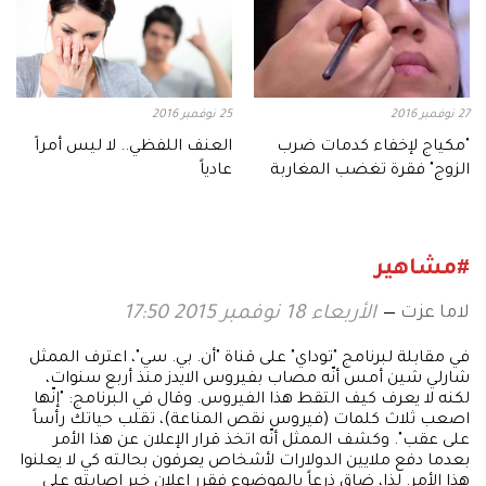
27 نوفمبر 2016
25 نوفمبر 2016
"مكياج لإخفاء كدمات ضرب
العنف اللفظي.. لا ليس أمراً
الزوج" فقرة تغضب المغاربة
عادياً
#مشاهير
لاما عزت
الأربعاء 18 نوفمبر 2015 17:50
في مقابلة لبرنامج "توداي" على قناة "أن. بي. سي"، اعترف الممثل
شارلي شين أمس أنّه مصاب بفيروس الايدز منذ أربع سنوات،
لكنه لا يعرف كيف التقط هذا الفيروس. وقال في البرنامج: "إنّها
اصعب ثلاث كلمات (فيروس نقص المناعة)، تقلب حياتك رأساً
على عقب". وكشف الممثل أنّه اتخذ قرار الإعلان عن هذا الأمر
بعدما دفع ملايين الدولارات لأشخاص يعرفون بحالته كي لا يعلنوا
هذا الأمر. لذا، ضاق ذرعاً بالموضوع فقرر إعلان خبر إصابته على