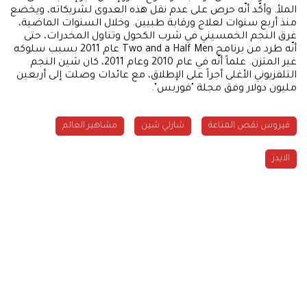
الملأ. وأكّد أنّه حرص على عدم نقل هذه العدوى لشريكاته، ويخضع
منذ أربع سنوات لعلاج ورقابة طبيين. وخلال السنوات الماضية،
غرق النجم الخمسيني في شرب الكحول وتناول المخدرات، حتى
أنّه طرد من برنامج Two and a Half Men عام 2011 بسبب سلوكه
غير المتزن. علماً أنّه في عام 2010 وعام 2011، كان شين النجم
التلفزيوني الأغلى أجراً على الإطلاق، مع عائدات وصلت إلى أربعين
مليون دولار وفق مجلة "فوربس".
فيروس نقص المناعة
شارلي شين
مشاهير العالم
الايدز