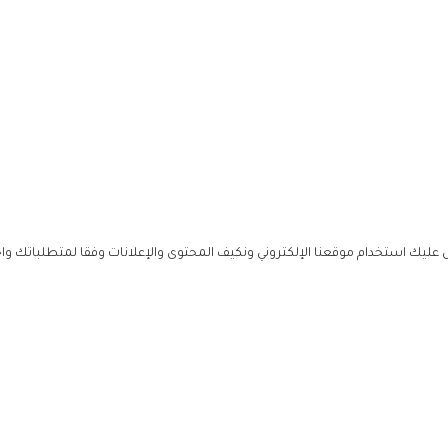
ليك استخدام موقعنا الإلكتروني ونكيف المحتوى والإعلانات وفقا لمتطلباتك وا
حملوا ت
ص
زهرة ال