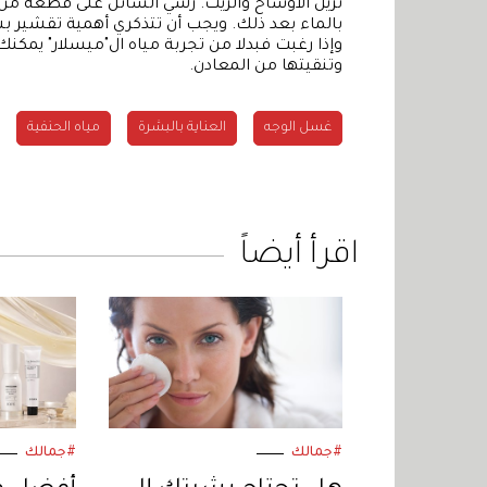
تزيل الأوساخ والزيت. رشي السائل على قطعة 
بالماء بعد ذلك. ويجب أن تتذكري أهمية تقشير بشرة
وإذا رغبت فبدلا من تجربة مياه ال"ميسلار" يمكن
وتنقيتها من المعادن.
غسل الوجه
العناية بالبشرة
مياه الحنفية
اقرأ أيضاً
#جمالك
#جمالك