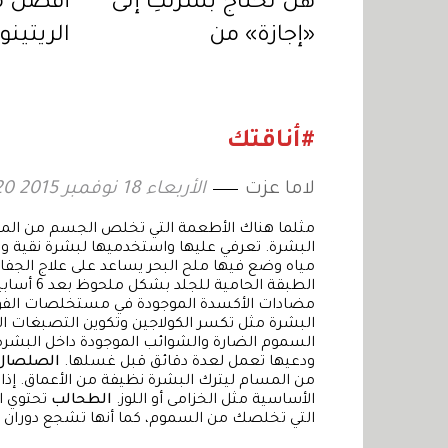
هل تحتاج بشرتكِ إلى
أفضل م
«إجازة» من
الريتينو
مستحضرات
لروتين ل
التجميل؟
#أناقتك
لاما عزت
الأربعاء 18 نوفمبر 2015 15:20
مثلما هناك الأطعمة التي تخلص الجسم من الموا
البشرة. تعرفي عليها واستخدميها لبشرة نقية 
مياه وضع فيها ملح البحر يساعد على علاج الجفاف
الطبقة الحامية للجلد بشكل ملحوظ بعد 6 أسابيع فقط من الاستحمام المنتظم.
مضادات الأكسدة الموجودة في مستخلصات الفواكه 
البشرة مثل تكسر الكولاجين وتكوين التصبغات ال
السموم الضارة والشوائب الموجودة داخل البشرة
ودعيها تعمل لعدة دقائق قبل غسلها.
الصلصال 
من المسام ليترك البشرة نظيفة من الأعماق. إذ
الأساسية مثل الخزامى أو اللوز.
الطحالب
تحتوي ا
التي تخلصك من السموم، كما أنها تشجع دوران ا