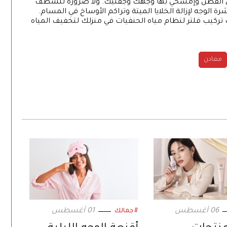
من القطن وإمسحي بها وجهك وجفنيك. ولا ضرورة للشطف
 الوجه لإزالة الخلايا الميتة وتراكم الأوساخ في المسام.
ك تركيب فلتر لنظام مياه الحنفيات في منزلك لتخفيف المياه
معادن
06 أغسطس
01 أغسطس
#جمالك