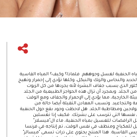
ياه الحنفية لغسل وجوههم. فلماذا؟ وكيف؟ المياه القاسية
حديد والنحاس والزنك والنيكل، وكلها تؤدي إلى إحمرار وتهيج
كلور الذي يسبب جفاف البشرة لأنه يجردها من كل الزيوت
من الجلد. وبمجرد أن تزال هذه الحواجز الطبيعية من الجلد
ة الخارجية، مما يؤدي إلى الإحمرار والجفاف ومع الوقت
والتجاعيد. وتسبب المعادن الثقيلة أيضا حالة من
لكولاجين ومطاطية الجلد. هل لاحظت وجود بقع حول الحنفية
 نفسها التي تترسب على بشرتك. فكيف إذا تغسلين
الرافضات للغسيل بمياه الحنفية، ماء ال"ميسلار"
عن مزيل للمكياج ومنظف في نفس الوقت، تم إنتاجه في فرنسا
اه باريس القاسية. هذا المنتج يحتوي على ذرات تسمى "ميسالز"