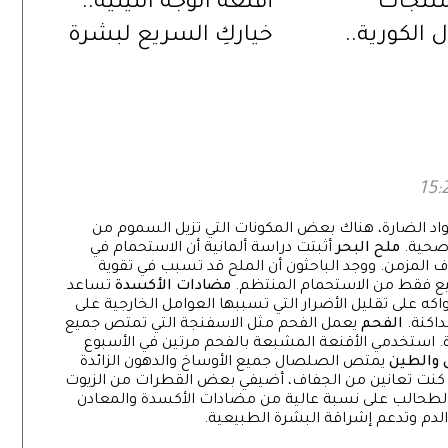
نتجات
أقنعة الوجه الليلية..
ل الكورية..
خياركِ السريع لبشرة
يلي مؤثر
مشرقة
د الضارة، هناك بعض المكونات التي تزيل السموم من
وصحية.
ملح البحر
أثبتت دراسة ألمانية أن الاستحمام في
 المزمن. ووجد الباحثون أن الملح قد تسبب في تقوية
مضادات الأكسدة
تساعد
على تقليل الأضرار التي تسببها العوامل الخارجية على
داكنة.
الفحم
يعمل الفحم مثل الاسفنجة التي تمتص جميع
. استخدمي الأقنعة المشبعة بالفحم مرتين في الأسبوع
والطين
يمتص الصلصال جميع الأوساخ والدهون الزائدة
ا كنت تعانين من الجفاف، أضيفي بعض القطرات من الزيوت
لطحالب على نسبة عالية من مضادات الأكسدة والمعادن
لدم وتدعم إشراقة البشرة الطبيعية.