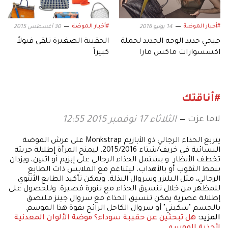
#أخبار الموضة
#أخبار الموضة
14 يوليو 2016
30 أغسطس 2015
جيجي حديد الوجه الجديد لحملة
الحقيبة الصغيرة تلقى قبولاً
اكسسوارات ماكس مارا
كبيراً
#أناقتك
لاما عزت
الثلاثاء 17 نوفمبر 2015 12:55
يتربع الحذاء الرجالي ذو الأبازيم Monkstrap على عرش الموضة
النسائية في خريف/شتاء 2015/2016، ليمنح المرأة إطلالة جريئة
تخطف الأنظار. و يشتمل الحذاء الرجالي على إبزيم أو اثنين، ويزدان
بنمط الثقوب أو بالأهداب، ليتناغم مع الملابس ذات الطابع
الرجالي، مثل البليزر وسروال البذلة. ويمكن تأكيد الطابع الأنثوي
للمظهر من خلال تنسيق الحذاء مع تنورة قصيرة. وللحصول على
إطلالة عصرية يمكن تنسيق الحذاء مع سروال جينز ملتصق
بالجسم "سكيني" أو سروال الكاحل الرائج بقوة هذا الموسم.
المزيد:
هل تبحثين عن حقيبة سوداء؟
موضة الألوان المعدنية
لأحذية الموسم