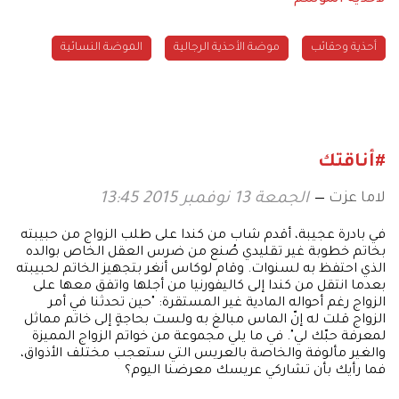
أحذية وحقائب
موضة الأحذية الرجالية
الموضة النسائية
#أناقتك
لاما عزت
الجمعة 13 نوفمبر 2015 13:45
في بادرة عجيبة، أقدم شاب من كندا على طلب الزواج من حبيبته
بخاتم خطوبة غير تقليدي صُنع من ضرس العقل الخاص بوالده
الذي احتفظ به لسنوات. وقام لوكاس أنغر بتجهيز الخاتم لحبيبته
بعدما انتقل من كندا إلى كاليفورنيا من أجلها واتفق معها على
الزواج رغم أحواله المادية غير المستقرة: "حين تحدثنا في أمر
الزواج قلت له إنّ الماس مبالغ به ولست بحاجةٍ إلى خاتم مماثل
لمعرفة حبّك لي". في ما يلي مجموعة من خواتم الزواج المميزة
والغير مألوفة والخاصة بالعريس التي ستعجب مختلف الأذواق،
فما رأيك بأن تشاركي عريسك معرضنا اليوم؟