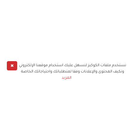
✖
نستخدم ملفات الكوكيز لنسهل عليك استخدام موقعنا الإلكتروني
ونكيف المحتوى والإعلانات وفقا لمتطلباتك واحتياجاتك الخاصة
المزيد
حملوا تطبيق
زهرة الخليج