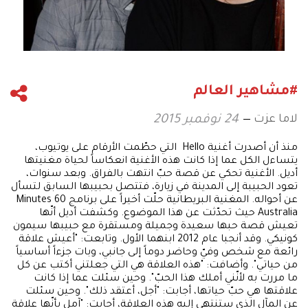
#مشاهير العالم
لاما عزت
24 نوفمبر 2015
منذ أن أصدرت أغنية Hello التي حطّمت الأرقام على يوتيوب،
يتساءل الكل عما إذا كانت هذه الأغنية انعكاساً لحياة مغنيتها
أديل. الأغنية تحكي عن قصة حبّ انتهت بالفراق. وبعد سنوات،
تعود الحبيبة إلى المدينة في زيارة، فتتصل بحبيبها السابق لتسأل
عن أحواله. المغنية البريطانية حلّت أخيراً على برنامج 60 Minutes
Australia حيث تحدّثت عن هذا الموضوع. وكشفت أديل أنّها
تعيش قصة حبها سعيدة وجميلة ومستقرة مع حبيبها سيمون
كونيكي. وقد أنجبا عام 2012 ابنهما الأول. وتابعت: "أعيش علاقة
رائعة مع شخص وفيّ وحاضر دوماً إلى جانبي، وبات جزءاً أساسياً
من حياتي". وأضافت: "هذه العلاقة هي التي جعلتني أكتب عن كل
ما مررت به لأنّني أملك هذا الحبّ". وحين سئلت عما إذا كانت
علاقتها هي حبّ حياتها، أجابت: "أجل، أعتقد ذلك". وحين سئلت
عن المآل الذي ستنتهي إليه هذه العلاقة، أجابت: "آمل بأنّها علاقة