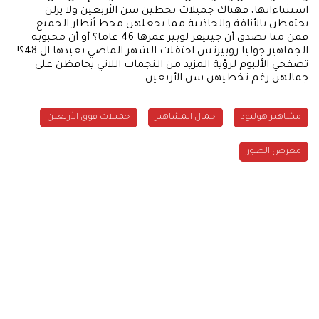
استثناءاتها، فهناك جميلات تخطين سن الأربعين ولا يزلن
يحتفظن بالأناقة والجاذبية مما يجعلهن محط أنظار الجميع.
فمن منا تصدق أن جينيفر لوبيز عمرها 46 عاما؟ أو أن محبوبة
الجماهير جوليا روبيرتس احتفلت الشهر الماضي بعيدها ال 48؟!
تصفحي الألبوم لرؤية المزيد من النجمات اللاتي يحافظن على
جمالهن رغم تخطيهن سن الأربعين.
مشاهير هوليود
جمال المشاهير
جميلات فوق الأربعين
معرض الصور