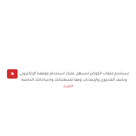
✖
نستخدم ملفات الكوكيز لنسهل عليك استخدام موقعنا الإلكتروني
ونكيف المحتوى والإعلانات وفقا لمتطلباتك واحتياجاتك الخاصة
المزيد
حملوا تطبيق
زهرة الخليج