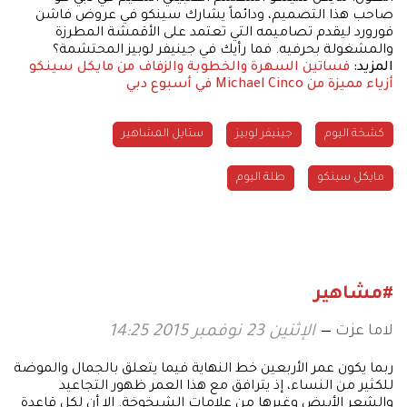
صاحب هذا التصميم، ودائماً يشارك سينكو في عروض فاشن
فورورد ليقدم تصاميمه التي تعتمد على الأقمشة المطرزة
والمشغولة بحرفيه. فما رأيك في جينيفر لوبيز المحتشمة؟
المزيد:
فساتين السهرة والخطوبة والزفاف من مايكل سينكو
أزياء مميزة من Michael Cinco في أسبوع دبي
كشخة اليوم
جينيفر لوبيز
ستايل المشاهير
مايكل سينكو
طلة اليوم
#مشاهير
لاما عزت
الإثنين 23 نوفمبر 2015 14:25
ربما يكون عمر الأربعين خط النهاية فيما يتعلق بالجمال والموضة
للكثير من النساء، إذ يترافق مع هذا العمر ظهور التجاعيد
والشعر الأبيض وغيرها من علامات الشيخوخة. إلا أن لكل قاعدة