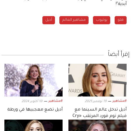
أبدية"!
هلو
يوتيوب
مشاهير العالم
أديل
إقرأ أيضاً
#مشاهير
#مشاهير
19 نوفمبر 2025
10 أكتوبر 2024
أديل تدخل عالم السينما مع
أديل تضع معجبيها في ورطة
فيلم توم فورد المرتقب «Cry
To Heaven»