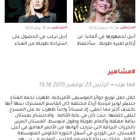
#مشاهير
#مشاهير
02 سبتمبر 2024
18 يوليو 2024
أديل لجمهورها في ألمانيا: لن
أديل ترغب في الحصول على
أراكم لفترة طويلة.. سأحتفظ
استراحة طويلة من الغناء
بكم في قلبي
#مشاهير
لاما عزت
الإثنين 23 نوفمبر 2015 15:16
خلال حفل توزيع جوائز الموسيقى الأمريكية، ظهرت نجمة الغناء
جينيفر لوبيز مرتدية أزياءً مختلفة كان القاسم المشترك بينها أنها
تكشف أكثر مما تخفي، إلا فستاناً واحداً ظهرت به على المسرح
لتلقي كلمتها، حيث كان في غاية الأناقة.. والاحتشام بفستان
بياقة مغلقة وأكمام طويلة وطول متوسط. الفستان المزين
بالخرزات البراقة التي تدرجت ألوانها من الأحمر الغامق في أعلى
الفستان، حتى الوردي في أسفل التنورة الكلوش المتوسطة
الطول. مايكل سينكو المصمم الفلبيني المقيم في دبي هو