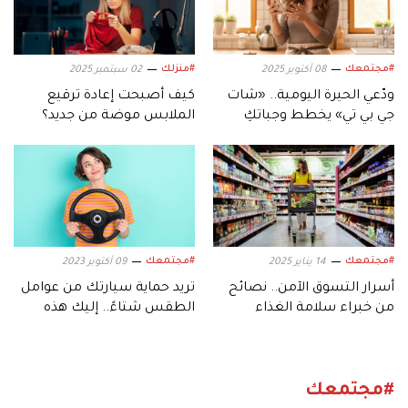
#مجتمعك
#منزلك
08 أكتوبر 2025
02 سبتمبر 2025
ودّعي الحيرة اليومية.. «شات
كيف أصبحت إعادة ترقيع
جي بي تي» يخطط وجباتكِ
الملابس موضة من جديد؟
ببساطة وذكاء
#مجتمعك
#مجتمعك
14 يناير 2025
09 أكتوبر 2023
أسرار التسوق الآمن.. نصائح
تريد حماية سيارتك من عوامل
من خبراء سلامة الغذاء
الطقس شتاءً.. إليك هذه
النصائح
#مجتمعك