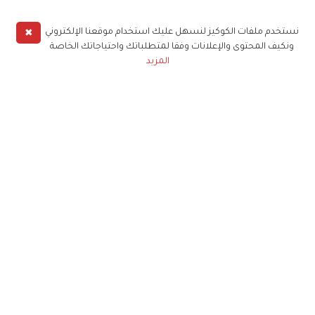
✖
نستخدم ملفات الكوكيز لنسهل عليك استخدام موقعنا الإلكتروني
ونكيف المحتوى والإعلانات وفقا لمتطلباتك واحتياجاتك الخاصة
المزيد
حملوا تطبيق
زهرة الخليج
الاشتراك للحصول على ملخص أسبوعي على بريدك
الإلكتروني