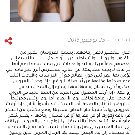
لاما عزت
25 نوفمبر 2015
خلال التحضير لحفل زفافهما، يسمع العروسان الكثير من
الأقاويل والروايات والأساطير عن الزواج، حتى باتت بالنسبة إلى
بعضهم جزءاً من التقاليد والعادات التي يجب اتباعها رغم أنها
خرافات لا يجب تصديقها. في التالي، نستعرض أبرز الخرافات التي
تؤمن بها العرائس حول العالم مع أنّ الدراسات والأبحاث أثبتت
عدم صحتها وخلوها من أي صلة بالواقع. • إذا وجدت العروس
عنكبوتاً في فستان زفافها، فهذا إشارة إلى الحظ الجيد في
زواجها. • إذا أردت الحصول على المزيد من الحظ الجيد في الزواج،
فاحرص على إقامة زفافك يوم الأربعاء. أما يوم الإثنين فمرتبط
بالثروة، والثلاثاء بالصحة. أما السبت، فهو أسوأ الأيام. • إذا أرادت
العروس زواجاً جميلاً حلو المذاق، فعليها وضع مكعّب من السكر
في باقة زهورها أو في قفازها أو في فستان زفافها. • يعتبر شهر
مايو أسوأ الأشهر حظاً بالنسبة إلى الزواج. • على العروس أن تقف
إلى يسار العريس في حفل زفافهما والسبب كما تقول الأساطير
أنّه سيحتاج إلى يده اليمنى ليبعد بها الرجال الآخرين الذين يرغبون