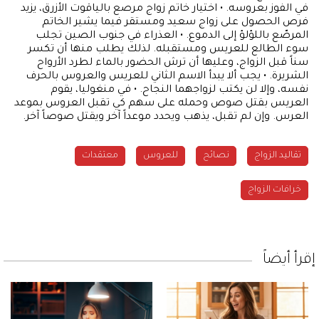
في الفوز بعروسه. • اختيار خاتم زواج مرصع بالياقوت الأزرق، يزيد
فرص الحصول على زواج سعيد ومستقر فيما يشير الخاتم
المرصّع باللؤلؤ إلى الدموع. • العذراء في جنوب الصين تجلب
سوء الطالع للعريس ومستقبله. لذلك يطلب منها أن تكسر
سناً قبل الزواج، وعليها أن ترش الحضور بالماء لطرد الأرواح
الشريرة. • يجب ألا يبدأ الاسم الثاني للعريس والعروس بالحرف
نفسه، وإلا لن يكتب لزواجهما النجاح. • في منغوليا، يقوم
العريس بقتل صوص وحمله على سهم كي تقبل العروس بموعد
العرس. وإن لم تقبل، يذهب ويحدد موعداً آخر ويقتل صوصاً آخر.
تقاليد الزواج
نصائح
للعروس
معتقدات
خرافات الزواج
إقرأ أيضاً