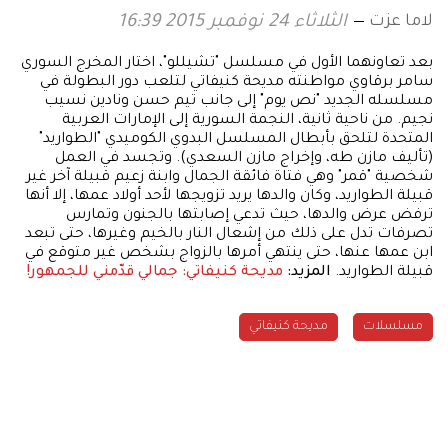
لاما عزت
الثلاثاء 24 نوفمبر 2015 16:39
بعد تعاونهما الأول في مسلسل "تشيللو"، اختار المخرج السوري
سامر برقاوي مواطنته مديحة كنيفاتي لتلعب دور البطولة في
مسلسله الجديد "نص يوم" إلى جانب تيم حسن ونادين نسيب
نجيم. من ناحية ثانية، النجمة السورية إلى الإمارات العربية
المتحدة لتلحق بأبطال المسلسل البدوي الكوميدي "الطواريد"
(تأليف مازن طه، وإخراج مازن السعدي). وتجسد في العمل
شخصية "قمر" وهي فتاة فائقة الجمال وابنة زعيم قبيلة آخر غير
قبيلة الطواريد، وكان والدها يريد تزويجها لأحد أولاد عمها، إلا أنها
ترفض عرض والدها، حيث تدعي إصابتها بالجنون وتمارس
تصرفات تدل على ذلك من إشعال النار بالخيم وغيرها، حتى تبعد
ابن عمها عنها، حتى ينتهي أمرها بالزواج بشخص غير متوقع في
قبيلة الطواريد.
المزيد:
مديحة كنيفاتي: جمالي قدّمني للجمهور!
مسلسلات
مديحة كنيفاتي