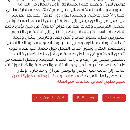
غولدن لاين). وتعتبر هذه المشاركة الأولى للخال في الدراما
السورية، والثانية لملكة جمال لبنان عام 2077 بعد مشاركتها في
"صبايا4" قبل عامين. ويجسد الأول دور "كريم" الضابط الفرنسي
من أصل عربي الذي يرسل إلى الحارة كرئيس للمخفر لتنفيذ أوامر
المحتل الفرنسي، وهناك يقع في غرام "خاتون"، في حين تؤدي نجيم
شخصية "ناهد" الفرنسية. وانضم الاثنان إلى قائمة من النجوم
السوريين مثل: سلوم حداد، وأيمن رضا، وكاريس بشار، وديمة
قندلفت، وباسم ياخور، وجيني إسبر، وميلاد يوسف، وخالد القيش،
ومعتصم النهار. وتدور أحداث العمل حول قصة حب لفتاة قوية
تتحدى المجتمع في مراحل صعبة من أجل حبّها، ضمن قالب
دمشقي يتجلى في أزقة وحارات الشام القديمة. وتحمل القصة في
طياتها تصاعداً درامياً في رموز الانتقام والتضحية والخيانة وإثبات
الذات، إلى جانب حب الأرض والوطن في آن واحد خارج الإطار
الشخصي لها.
المزيد:
كيف عايد يوسف زوجته نيكول؟
نادين
نجيم تطبخ لثماني ساعات متواصلة
مسلسلات
يوسف الخال
نادين ويلسون نجيم