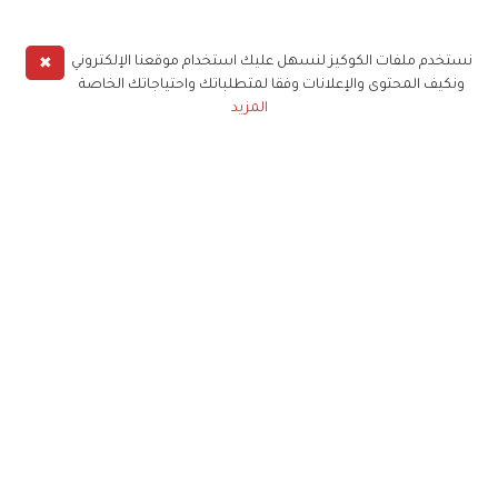
✖
نستخدم ملفات الكوكيز لنسهل عليك استخدام موقعنا الإلكتروني
ونكيف المحتوى والإعلانات وفقا لمتطلباتك واحتياجاتك الخاصة
المزيد
حملوا تطبيق
زهرة الخليج
الاشتراك للحصول على ملخص أسبوعي على بريدك
الإلكتروني