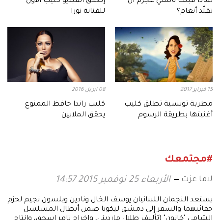
لماذا قبلت نانسي عجرم أن
إطلاق الفيديو كليب الاول
تقلّد أنغام؟
للفنانة نورا
15 فبراير 2017
08 ابريل 2016
مطربة تونسية تطلق كليب
كليب راندا حافظ الممنوع
أغنيتها بطريقة الرسوم
يحقق الملايين
المتحركة
#مجتمعك
لاما عزت
الأربعاء 25 نوفمبر 2015 14:57
يستعد النجمان اللبنانيان يوسف الخال ونادين ويلسون نجيم لحزم
حقائبهما والسفر إلى دمشق ليكونا ضمن أبطال المسلسل
الشامي "خاتون" (تأليف طلال مارديني، وإخراج تامر إسحق، وإنتاج