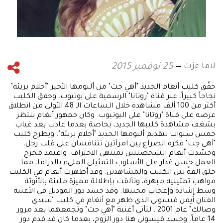
لاما عزت
25 نوفمبر 2015
حقّق كليب أنغام الجديد "أهي جت" من ألبومها الأخير "أحلام بريئة"
نجاحاً كبيراً، عبر قناة "روتانا" الرسمية على يوتيوب. وحقق الكليب
أكثر من 100 ألف مشاهدة خلال الـساعات الـ 48 الأولى من انطلاق
عرضه على قناة "روتانا" على اليوتيوب. وكان جمهور أنغام ينتظر
بشغف مشاهدة كليبها الجديد، بخاصة بعدما عادت بعد غياب
خمس سنوات لتقديم ألبومها الجديد "أحلام بريئة". ويطرح كليب
"أهي جت" فكرة الصراع بين امرأتين تتنافسان على قلب رجل،
وجسّدت أنغام الشخصيتين بمنتهى الاحتراف. واعتمد مخرج
العمل حسن غدار على الأسلوب التمثيلي المليء بالدراما، مما
خلق الفةً بين الكليب والمشاهدين. وقد أظهرت أنغام في الكليب
مواهب تمثيلية مبهرة، وتألقت بإطلالة مميزة مليئة بالأنوثة
وسط إشادة وإعجاب محبيها. وقد جسد دور الموديل في الأغنية
الفنان أيمن قيسوني الذي ظهر مع أنغام في كليب "سيدي
وصالك" عام 2001 ، لتأتي أغنية "أهي جت" وتجمعهما بعد مرور
14 عاماً. وجسد قيسوني هنا دور الزوج، بعدما كان قد قدم دور