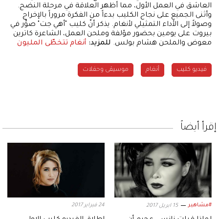
العاشق في العمل الأول، مما أظهر العلاقة في مرحلة النضج.
وأثنى الجميع على نجاح الكليب بدءاً من الفكرة مروراً بالإخراج
وصولاً إلى الأداء التمثيلي لأنغام. يذكر أنّ كليب "أهي جت" صوِّر في
بيروت على يومين بحضور مؤلفة وملحن العمل، الشاعرة كاترين
معوض والملحن هشام بولس.
للمزيد:
أنغام تتخطّى المليون
فيديو كليب
أنغام
موسيقى وحفلات
إقرأ أيضاً
#مشاهير
24 فبراير 2017
15 ابريل 2017