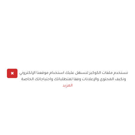
✖
نستخدم ملفات الكوكيز لنسهل عليك استخدام موقعنا الإلكتروني
ونكيف المحتوى والإعلانات وفقا لمتطلباتك واحتياجاتك الخاصة
المزيد
حملوا تطبيق
زهرة الخليج