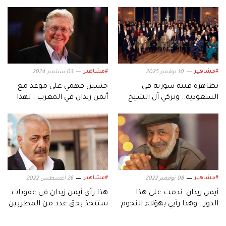
#مشاهير
#مشاهير
10 نوفمبر 2025
03 سبتمبر 2024
تظاهرة فنية سورية في
حسين فهمي على موعد مع
السعودية.. وتركي آل الشيخ
أيمن زيدان في المغرب.. لهذا
يعلن عن مفاجآت «قيد
السبب
التحضير»
#مشاهير
#مشاهير
08 نوفمبر 2022
26 أغسطس 2022
أيمن زيدان: ندمت على هذا
هذا رأي أيمن زيدان في عقوبات
الدور.. وهذا رأيي بهؤلاء النجوم
ستتخذ بحق عدد من المطربين
السوريين!