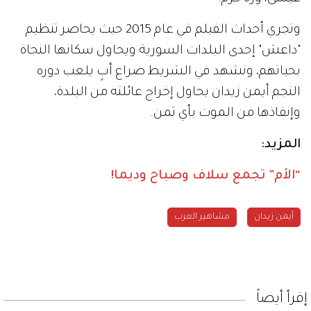
وتجري أحداث الفيلم في عام 2015 حيث يحاصر تنظيم
"داعش" إحدى البلدات السورية ويحاول سكانها النجاة
بحياتهم، ونشهد في الشريط صراع أبٍ يلعب دوره
النجم أيمن زيدان يحاول إخراج عائلته من البلدة،
وإنقاذها من الموت بأي ثمن.
المزيد:
“الأم” تجمع سلاف وصباح وديما!
أيمن زيدان
مشاهير العرب
إقرأ أيضاً