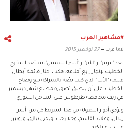
#مشاهير العرب
لاما عزت
27 نوفمبر 2015
بعد "مريم"، و"الأم"، و"أبناء الشمس"، يستعد المخرج
الخطيب لإنجاز رابع أفلامه. هكذا، اختار قائمة أبطال
فيلمه "الأب" الذي كتب نصّه بالشراكة مع وضاح
الخطيب، على أن ينطلق تصويره مطلع شهر ديسمبر
في ريف محافظة طرطوس على الساحل السوري.
ويؤدي أدوار البطولة في هذا الشريط كل من: أيمن
زيدان، وعلاء القاسم، وحلا رجب، ويحيى بيازي، وروبين
عيسى، ورنا كرم.