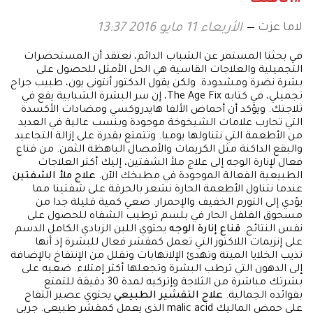
لاما عزت
الأربعاء 11 مايو 2016 13:37
في بحثنا المستمر عن الشباب الدائم، نعتقد أن المستحضرات
التجميلية والعلاجات القاسية هي الحل الأمثل للحصول على
بشرة نضرة ومشدودة. ولكن يقول الدكتور أنتوني يون، طبيب جراح
تجميلي، في كتابه The Age Fix، إن سر البشرة الشبابية يقع في
ثلاجتك. ويؤكد أن أحماض الألفا هايدروكسي ومضادات الأكسدة
التي تحارب علامات الشيخوخة موجودة وبنسب عالية في العديد
من الأطعمة التي نتناولها يوميا. وتتمتع بقدرة على إزالة التجاعيد
والبقع الداكنة مثل الكريمات والأمصال الباهظة الثمن. من قناع
فعال لإنارة الوجه إلى علاج ملأ الشفتين، إليك أكثر العلاجات
الطبيعية الفعالة الموجودة في مطبخك الآن.
علاج ملأ الشفتين
عندما نتناول الأطعمة الحارة نشعر بالحرقة على شفتينا مما
يؤدي إلى التورم الخفيف والإحمرار. ضعي كمية قليلة جدا من
مسحوق الفلفل الحار في بلسم ترطيب الشفاه للحصول على
نفس النتائج.
قناع إنارة الوجه
يحتوي اللبن الزبادي الكامل الدسم
على إنزيمات اللاكتوز التي تعمل كمقشر فعال للبشرة إذ أنها
تذيب الخلايا الميتة وتهدئ الإلاتهابات وتقلل من الإنتفاخ بالإضافة
إلى الدهون التي ترطب البشرة وتجعلها أكثر إمتلاء. ضعيه على
بشرتك مباشرة من الثلاجة وإتركيه لمدة 30 دقيقة للتمتع
بفوائده الجمالية.
علاج التقشير الطبيعي
يحتوي عصير التفاح
على حمض الماليك malic acid الذي يعمل كمقشر طبيعي. جربي