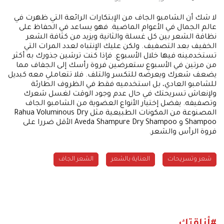
لا شك أن الشامبو الجاف من الإبتكارات الرائعة التي ظهرت في
عالم الجمال في الأعوام الماضية. فهو يساعد في الحفاظ على
نظافة الشعر بين كل غسلة والثانية ويزيد من كثافة الشعر
الخفيف بعد التصفيف. ولكن عليك الإنتباه لعدد المرات التي
تستخدمينه فيها خلال الأسبوع. فإذا كنت ترشين جذورك به أكثر
من مرتين في الأسبوع ستعرضين فروة رأسك إلى الجفاف مما
يضعف شعرك ويعرضه للتكسر والتلف. فلا تتعاملي معه كبديل
للشامبو العادي، بل استخدميه فقط في الظروف الطارئة
ولإنعاش تسريحتك في حال عدم وجود الوقت لغسل شعرك
وتصفيفه. يفضل إختيار الأنواع العضوية من الشامبو الجاف
المصنوعة من المكونات الطبيعية مثل Rahua Voluminous Dry
Shampoo و Aveda Shampure Dry Shampoo الأقل ضررا على
فروة الرأس والشعر.
شعر وتسريحات
العناية بالشعر
الشعر الجاف
#أناقتك