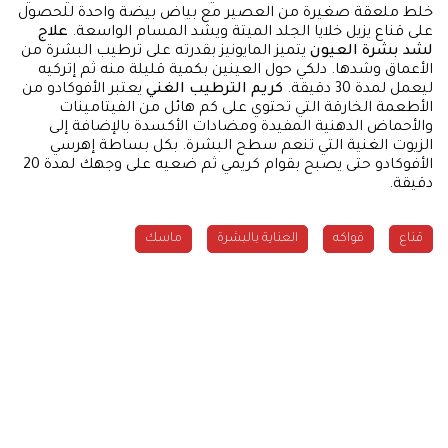
خلط ملعقة صغيرة من العصير مع بياض بيضة واحدة للحصول
على قناع يزيل خلايا الجلد الميتة ويشد المسام الواسعة.
علاج
لشد بشرة العيون
يتميز المايونيز بقدرته على ترطيب البشرة من
الأعماق وشدها. دلكي حول العينين بكمية قليلة منه ثم إتركيه
ليعمل لمدة 30 دقيقة.
كريم الترطيب الغني
يعتبر الأفوكادو من
الأطعمة الخارقة التي تحتوي على كم هائل من الفيتامينات
والأحماض الدهنية المفيدة ومضادات الأكسدة بالإضافة إلى
الزيوت الغنية التي تنعم سطح البشرة. بكل بساطة إهرسي
الأفوكادو حتى يصبح بقوام كريمي ثم ضعيه على وجهك لمدة 20
دقيقة.
قناع
فواكه
العناية بالبشرة
ماسك