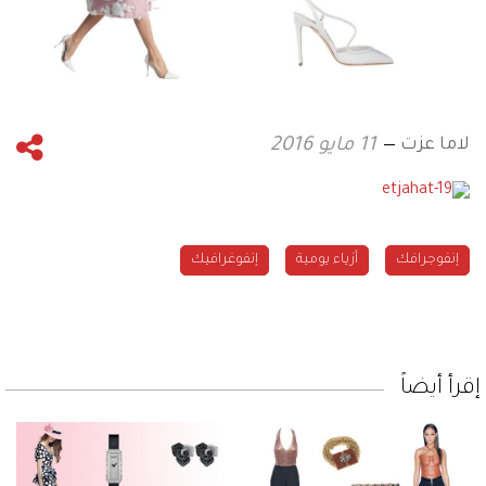
لاما عزت
11 مايو 2016
إنفوجرافك
أزياء يومية
إنفوغرافيك
إقرأ أيضاً