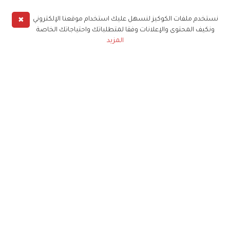
✖
نستخدم ملفات الكوكيز لنسهل عليك استخدام موقعنا الإلكتروني
ونكيف المحتوى والإعلانات وفقا لمتطلباتك واحتياجاتك الخاصة
المزيد
حملوا تطبيق
زهرة الخليج
الاشتراك للحصول على ملخص أسبوعي على بريدك
الإلكتروني